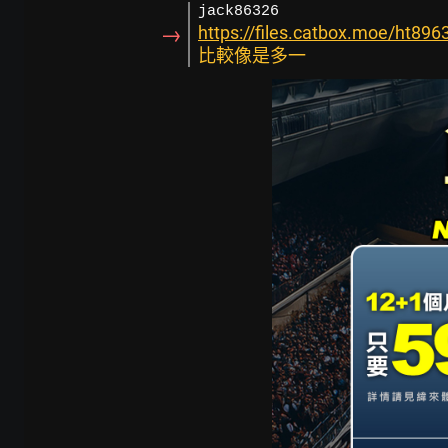
jack86326
→
https://files.catbox.moe/ht8963
比較像是多一