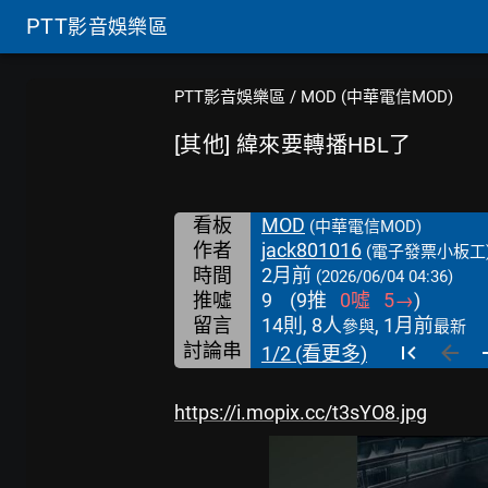
PTT
影音娛樂區
PTT影音娛樂區
/
MOD (中華電信MOD)
[其他] 緯來要轉播HBL了
看板
MOD
(中華電信MOD)
作者
jack801016
(電子發票小板工
時間
2月前
(2026/06/04 04:36)
推噓
9
(
9
推
0
噓
5
→
)
留言
14則, 8人
, 1月前
參與
最新
討論串
1/2 (看更多)
https://i.mopix.cc/t3sYO8.jpg