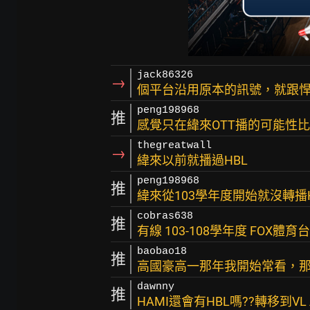
jack86326
→
個平台沿用原本的訊號，就跟
peng198968
推
感覺只在緯來OTT播的可能性
thegreatwall
→
緯來以前就播過HBL
peng198968
推
緯來從103學年度開始就沒轉播
cobras638
推
有線 103-108學年度 FOX體
baobao18
推
高國豪高一那年我開始常看，那
dawnny
推
HAMI還會有HBL嗎??轉移到VL 