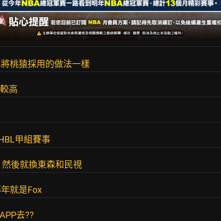
悍將桃猿採用的做法一樣
比較高
HBL甲組賽事
育台 然後就換東森和民視
年就是Fox
APP去??