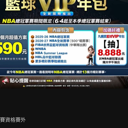
籃賽資格賽外
