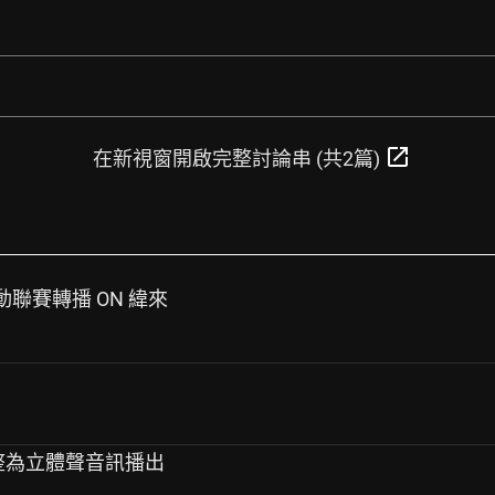
了
open_in_new
在新視窗開啟完整討論串 (共2篇)
運動聯賽轉播 ON 緯來
 調整為立體聲音訊播出