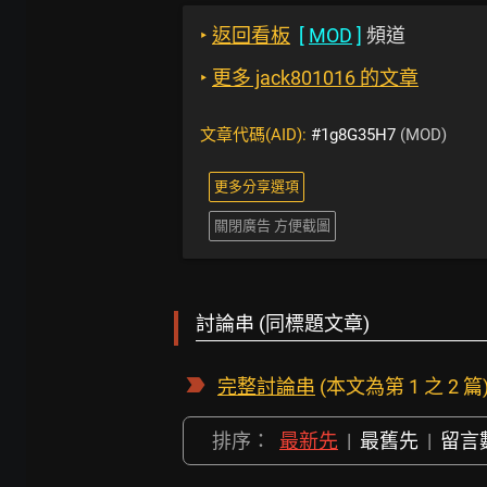
‣
返回看板
[
MOD
]
頻道
‣
更多 jack801016 的文章
文章代碼(AID):
#1g8G35H7
(MOD)
更多分享選項
關閉廣告 方便截圖
討論串 (同標題文章)
完整討論串
(本文為第 1 之 2 篇
排序：
最新先
|
最舊先
|
留言