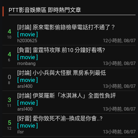
PTT影音娛樂區 即時熱門文章
[討論] 原來電影偷錄檢舉電話打不通了？
4
[
movie
]
10
h2030625
12小時前
,
08/07
[負雷] 雷霆特攻隊 前10 分鐘好看嗎?
4
[
movie
]
6
rronbang
13小時前
,
08/07
[討論] 小小兵與大怪獸 票房系列最低
0
[
movie
]
8
arsl400
13小時前
,
08/07
[討論] 伊萊羅斯「冰淇淋人」全面性負評
3
[
movie
]
11
arsl400
13小時前
,
08/07
[好雷] 愛你致死不渝--換成是你會..?
5
[
movie
]
12
ilsr
13小時前
,
08/07