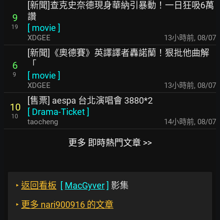
[新聞]查克史奈德現身華納引暴動！一日狂吸6萬
讚
9
[
movie
]
19
XDGEE
13小時前
,
08/07
[新聞]《奧德賽》英譯譯者轟諾蘭！狠批他曲解
「
6
[
movie
]
9
XDGEE
13小時前
,
08/07
[售票] aespa 台北演唱會 3880*2
10
[
Drama-Ticket
]
10
taocheng
14小時前
,
08/07
更多 即時熱門文章 >>
‣
返回看板
[
MacGyver
]
影集
‣
更多 nari900916 的文章