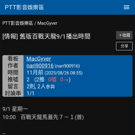
PTT
影音娛樂區
PTT影音娛樂區
/
MacGyver
[情報] 舊版百戰天龍9/1播出時間
＋收藏
分享
看板
MacGyver
作者
nari900916
(nari900916)
時間
11月前
(2025/08/26 08:55)
推噓
2
(
2
推
0
噓
0
→
)
留言
2則, 2人
參與
討論串
1/1
9/1 星期一

10:00    百戰天龍馬蓋先７－１(普)
