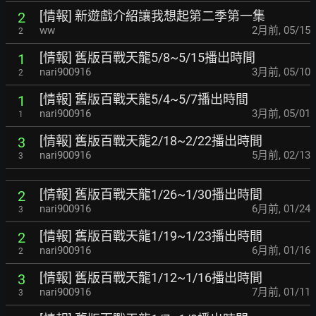
[情報] 新遊戲介紹讓我想起第二季第一集
2
ww
2月前
,
05/15
2
[情報] 舊版百戰天龍5/8~5/15播出時間
1
nari900916
3月前
,
05/10
2
[情報] 舊版百戰天龍5/4~5/7播出時間
1
nari900916
3月前
,
05/01
1
[情報] 舊版百戰天龍2/18~2/22播出時間
3
nari900916
5月前
,
02/13
3
[情報] 舊版百戰天龍1/26~1/30播出時間
2
nari900916
6月前
,
01/24
3
[情報] 舊版百戰天龍1/19~1/23播出時間
2
nari900916
6月前
,
01/16
2
[情報] 舊版百戰天龍1/12~1/16播出時間
3
nari900916
7月前
,
01/11
3