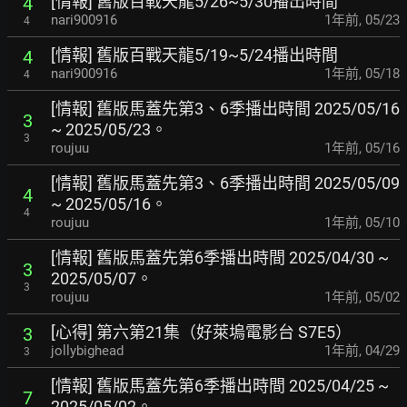
[情報] 舊版百戰天龍5/26~5/30播出時間
4
nari900916
1年前
,
05/23
4
[情報] 舊版百戰天龍5/19~5/24播出時間
4
nari900916
1年前
,
05/18
4
[情報] 舊版馬蓋先第3、6季播出時間 2025/05/16
3
~ 2025/05/23。
3
roujuu
1年前
,
05/16
[情報] 舊版馬蓋先第3、6季播出時間 2025/05/09
4
~ 2025/05/16。
4
roujuu
1年前
,
05/10
[情報] 舊版馬蓋先第6季播出時間 2025/04/30 ~
3
2025/05/07。
3
roujuu
1年前
,
05/02
[心得] 第六第21集（好萊塢電影台 S7E5）
3
jollybighead
1年前
,
04/29
3
[情報] 舊版馬蓋先第6季播出時間 2025/04/25 ~
7
2025/05/02。