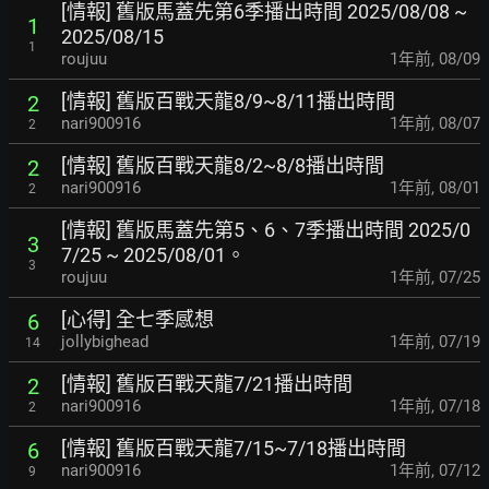
[情報] 舊版馬蓋先第6季播出時間 2025/08/08 ~
1
2025/08/15
1
roujuu
1年前
,
08/09
[情報] 舊版百戰天龍8/9~8/11播出時間
2
nari900916
1年前
,
08/07
2
[情報] 舊版百戰天龍8/2~8/8播出時間
2
nari900916
1年前
,
08/01
2
[情報] 舊版馬蓋先第5、6、7季播出時間 2025/0
3
7/25 ~ 2025/08/01。
3
roujuu
1年前
,
07/25
[心得] 全七季感想
6
jollybighead
1年前
,
07/19
14
[情報] 舊版百戰天龍7/21播出時間
2
nari900916
1年前
,
07/18
2
[情報] 舊版百戰天龍7/15~7/18播出時間
6
nari900916
1年前
,
07/12
9