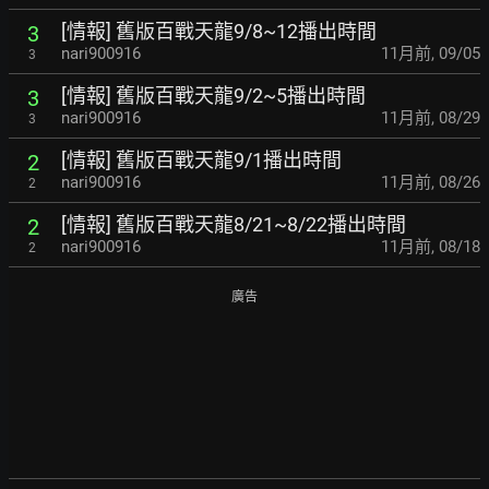
[情報] 舊版百戰天龍9/8~12播出時間
3
nari900916
11月前
,
09/05
3
[情報] 舊版百戰天龍9/2~5播出時間
3
nari900916
11月前
,
08/29
3
[情報] 舊版百戰天龍9/1播出時間
2
nari900916
11月前
,
08/26
2
[情報] 舊版百戰天龍8/21~8/22播出時間
2
nari900916
11月前
,
08/18
2
廣告