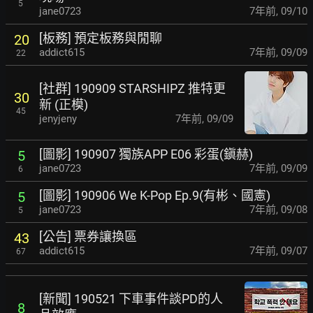
5
jane0723
7年前
,
09/10
[板務] 預定板務與閒聊
20
addict615
7年前
,
09/09
22
[社群] 190909 STARSHIPZ 推特更
30
新 (正模)
45
jenyjeny
7年前
,
09/09
[圖影] 190907 獨族APP E06 彩蛋(鎭赫)
5
jane0723
7年前
,
09/09
6
[圖影] 190906 We K-Pop Ep.9(有彬、國憲)
5
jane0723
7年前
,
09/08
5
[公告] 票券讓換區
43
addict615
7年前
,
09/07
67
[新聞] 190521 下車事件談PD的人
8