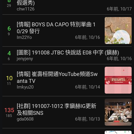
8
假選秀)
29
chw1126
6年前
,
10/17
[情報] BOYS DA CAPO 特別單曲 1
6
0/29 發行
9
Im22Yo
6年前
,
10/16
[圖影] 191008 JTBC 快說話 E08 中字 (鎭赫)
4
jenyjeny
6年前
,
10/16
6
[情報] 崔壽桓開通YouTube頻道Sw
10
anta TV
11
Imkyu20
6年前
,
10/14
[社群] 191007-1012 李鎭赫IG更新
135
及相關SNS
185
gda0608
6年前
,
10/13