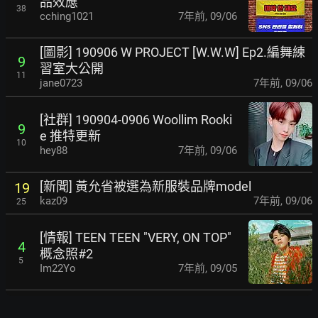
品效應
38
cching1021
7年前
,
09/06
[圖影] 190906 W PROJECT [W.W.W] Ep2.編舞練
9
習室大公開
11
jane0723
7年前
,
09/06
[社群] 190904-0906 Woollim Rooki
9
e 推特更新
10
hey88
7年前
,
09/06
[新聞] 黃允省被選為新服裝品牌model
19
kaz09
7年前
,
09/06
25
[情報] TEEN TEEN "VERY, ON TOP"
4
概念照#2
5
Im22Yo
7年前
,
09/05