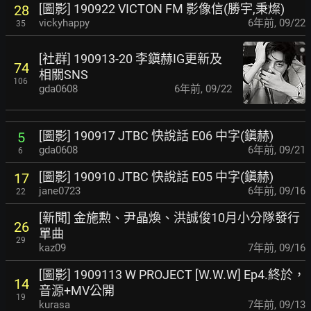
[圖影] 190922 VICTON FM 影像信(勝宇,秉燦)
28
vickyhappy
6年前
,
09/22
35
[社群] 190913-20 李鎭赫IG更新及
74
相關SNS
106
gda0608
6年前
,
09/22
[圖影] 190917 JTBC 快說話 E06 中字(鎭赫)
5
gda0608
6年前
,
09/21
6
[圖影] 190910 JTBC 快說話 E05 中字(鎭赫)
17
jane0723
6年前
,
09/16
22
[新聞] 金施勲、尹晶煥、洪誠俊10月小分隊發行
26
單曲
29
kaz09
7年前
,
09/16
[圖影] 1909113 W PROJECT [W.W.W] Ep4.終於，
14
音源+MV公開
19
kurasa
7年前
,
09/13