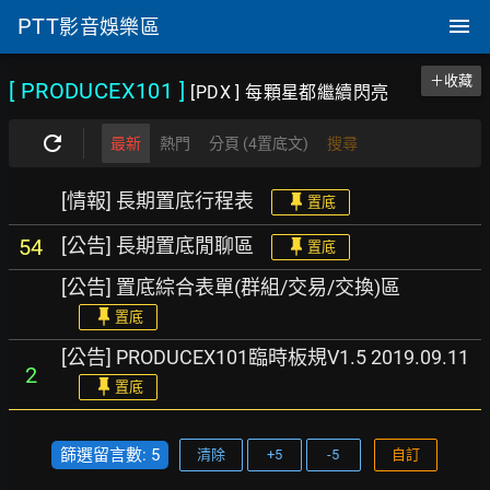
PTT
影音娛樂區
＋收藏
[ PRODUCEX101
]
[PDX ] 每顆星都繼續閃亮
最新
熱門
分頁 (4置底文)
搜尋
[情報] 長期置底行程表
置底
[公告] 長期置底閒聊區
54
置底
[公告] 置底綜合表單(群組/交易/交換)區
置底
[公告] PRODUCEX101臨時板規V1.5 2019.09.11
2
置底
篩選留言數: 5
清除
+5
-5
自訂