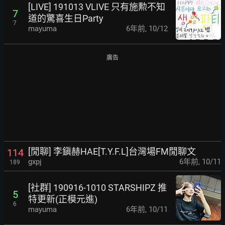
[LIVE] 191013 VLIVE 只有施勲不知
7
道的驚喜生日Party
7
mayuma
6年前
,
10/12
廣告
[閒聊] 李鎭赫HAE[T.Y.F.L]台灣場FM閒聊文
114
gxpj
6年前
,
10/11
189
[社群] 190916-1010 STARSHIPZ 推
5
特更新(正模元進)
6
mayuma
6年前
,
10/11