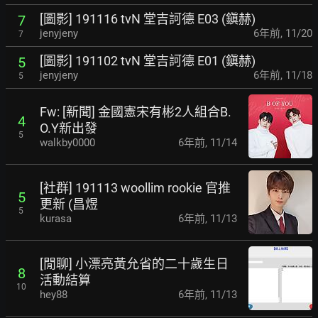
[圖影] 191116 tvN 堂吉訶德 E03 (鎭赫)
7
jenyjeny
6年前
,
11/20
7
[圖影] 191102 tvN 堂吉訶德 E01 (鎭赫)
5
jenyjeny
6年前
,
11/18
5
Fw: [新聞] 金國憲宋有彬2人組合B.
4
O.Y新出發
5
walkby0000
6年前
,
11/14
[社群] 191113 woollim rookie 官推
5
更新 (昌煜
5
kurasa
6年前
,
11/13
[閒聊] 小漂亮黃允省的二十歲生日
8
活動結算
10
hey88
6年前
,
11/13