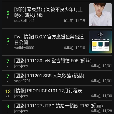
[新聞] 琴東賢出演'被不良少年盯上
5
時2'..演技出道
5
seaBottle21
6年前
,
12/19
Fw: [情報] B.O.Y 官方應援色與出道
5
日公開
6
walkby0000
6年前
,
12/10
[圖影] 191130 tvN 堂吉訶德 E05 (鎭赫)
7
jenyjeny
6年前
,
12/01
7
[圖影] 191201 SBS 人氣歌謠 (鎭赫)
7
yoga0701
6年前
,
12/01
7
[情報] PRODUCEX101 12月行程表
13
jenyjeny
6年前
,
11/30
24
[圖影] 191127 JTBC 請給一頓飯 E153 (鎭赫)
3
jenyjeny
6年前
,
11/28
6