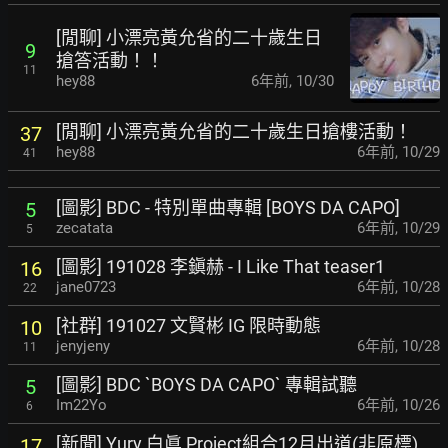
[閒聊] 小漂亮黃允省的二十歲生日
9
搶答活動！！
11
hey88
6年前
,
10/30
[閒聊] 小漂亮黃允省的二十歲生日搶樓活動！
37
hey88
6年前
,
10/29
41
[圖影] BDC - 特別單曲專輯 [BOYS DA CAPO]
5
zecatata
6年前
,
10/29
5
[圖影] 191028 李鎭赫 - I Like That teaser1
16
jane0723
6年前
,
10/28
22
[社群] 191027 文賢彬 IG 限時動態
10
jenyjeny
6年前
,
10/28
11
[圖影] BDC `BOYS DA CAPO` 專輯試聽
5
Im22Yo
6年前
,
10/26
6
[新聞] Yury 白眞 Project組合12月出道(非原標)
17