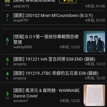
66
置底
108
addict615
6年前
,
01/06
[圖影] 200102 Mnet M!Countdown (B.O.Y)
7
yoga0701
6年前
,
01/02
7
[情報] B.O.Y第一張迷你專輯預告總
5
整理
7
walkby0000
6年前
,
12/23
[圖影] 191221 tvN 堂吉訶德 E08 END (鎭赫)
5
jenyjeny
6年前
,
12/22
9
[圖影] 191219 JTBC 乖僻的五兄弟 E08 (鎭赫)
4
jenyjeny
6年前
,
12/20
6
[圖影] 禹濟元 & 崔時赫 - WANNABE
3
Dance Cover
10
wisdom7
6年前
,
12/20