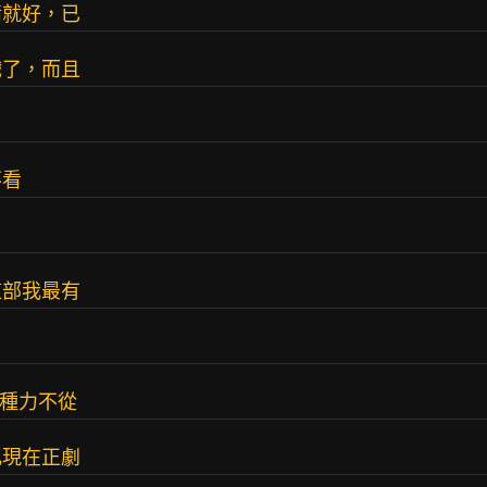
情就好，已
戲了，而且
不看
這部我最有
有種力不從
比現在正劇