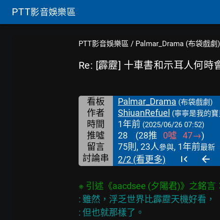
PTT
影音娛樂區
PTT影音娛樂區
/
Palmar_Drama (布袋戲劇)
Re: [霹靂] 十車書和示耳人
看板
Palmar_Drama
(布袋戲劇)
作者
ShiuanRefuel
(寧寧是我的寶
時間
1年前
(2025/06/26 07:52)
推噓
28
(
28
推
0
噓
47
→
)
留言
75則, 23人
, 1年前
參與
最新
討論串
2/2 (看更多)
: 雖然，浮乏世界比霹靂天機好看，

: 但也就那樣了。
