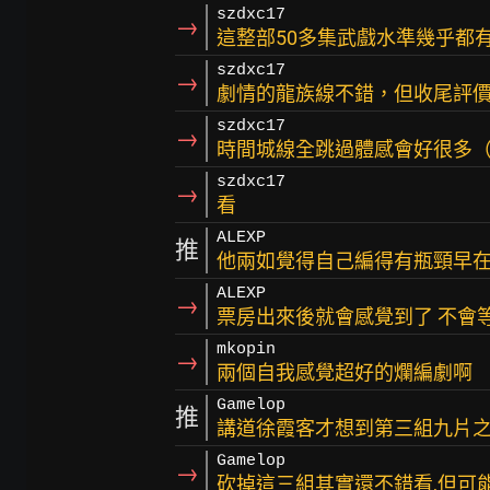
szdxc17
→
這整部50多集武戲水準幾乎都
szdxc17
→
劇情的龍族線不錯，但收尾評
szdxc17
→
時間城線全跳過體感會好很多
szdxc17
→
看
ALEXP
推
他兩如覺得自己編得有瓶頸早
ALEXP
→
票房出來後就會感覺到了 不會
mkopin
→
兩個自我感覺超好的爛編劇啊
Gamelop
推
講道徐霞客才想到第三組九片
Gamelop
→
砍掉這三組其實還不錯看,但可