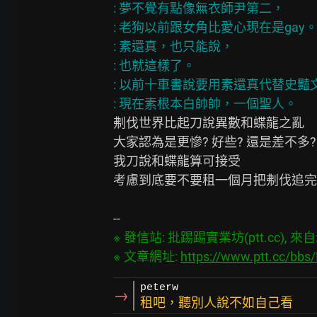
: 夢不覺有點像無衣師尹第二，

: 老狗以前跟女角比愛心現在是gay。
: 素還真，也只能說，

: 也就這樣了。

: 以前十車書說要用素還真代替史豔
刜伐世界比起刀說異數和蝶龍之亂

大家認為是更慘? 好些? 還是差不多?

我刀說和蝶龍算可接受

考慮到底要不要租一個月把刜伐追完

※ 發信站: 批踢踢實業坊(ptt.cc), 來自: 1
※ 文章網址: 
https://www.ptt.cc/bb
peterw
→
租吧，聽別人說不如自己看