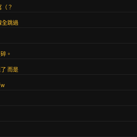
寫（？
線全跳過
破碎。
了 而是
w