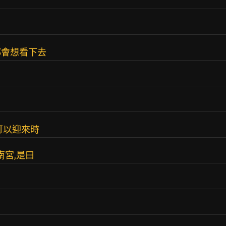
都會想看下去
可以迎來時
南宮,是曰