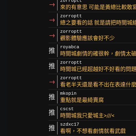
zorroptt
→
來的有意思 可能是黃總比較敢
zorroptt
→
總之要看的話 就是請把時間城
zorroptt
→
觀影體驗應該會好不少
royabca
推
時間城劇情的確很幹，劇情太
zorroptt
推
時間城已經超越好不好看的問題
zorroptt
→
看老半天還是看不出在表達什麼
mkopin
推
重點就是最綺賣腐
cscst
推
時間城我只愛城主>///<
szdxc17
推
看啊，不想看劇情就看武戲