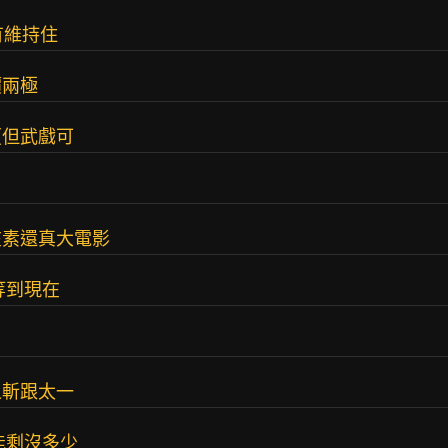
有維持住
價兩極
（但武戲可
在素還真大電影
等到現在
之斬跟太一
能剩沒多少