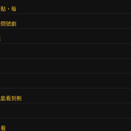
一點，每
些問號劇
錢
就能看到刜
沒看