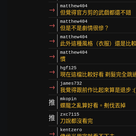
matthew404
→
但覺得官方剪的武戲都還不錯
matthew404
→
但是不是劇情很慘？
matthew404
→
此外這種風格（衣服）還是比
matthew404
→
慣
hgf125
→
現在這檔比較好看 剃髮完全跳
james732
→
我覺得跟前作比起來算是退步 :(
mkopin
推
蝶龍之亂算好看。刜伐丟掉
zxc7115
推
刀說都沒看完
kentzero
→