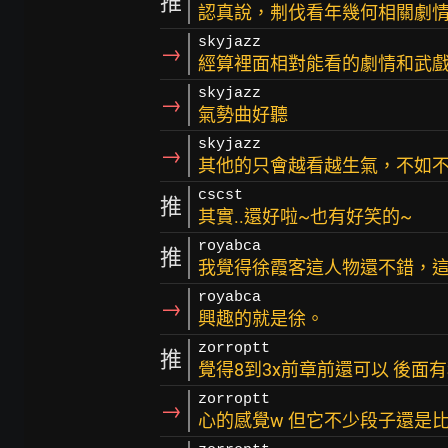
推
認真說，刜伐看年幾何相關劇
skyjazz
→
經算裡面相對能看的劇情和武
skyjazz
→
氣勢曲好聽
skyjazz
→
其他的只會越看越生氣，不如
cscst
推
其實..還好啦~也有好笑的~
royabca
推
我覺得徐霞客這人物還不錯，
royabca
→
興趣的就是徐。
zorroptt
推
覺得8到3x前章前還可以 後面
zorroptt
→
心的感覺w 但它不少段子還是