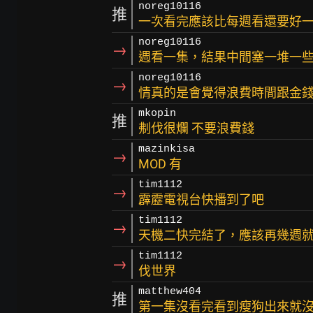
noreg10116
推
一次看完應該比每週看還要好
noreg10116
→
週看一集，結果中間塞一堆一
noreg10116
→
情真的是會覺得浪費時間跟金
mkopin
推
刜伐很爛 不要浪費錢
mazinkisa
→
MOD 有
tim1112
→
霹靂電視台快播到了吧
tim1112
→
天機二快完結了，應該再幾週
tim1112
→
伐世界
matthew404
推
第一集沒看完看到瘦狗出來就