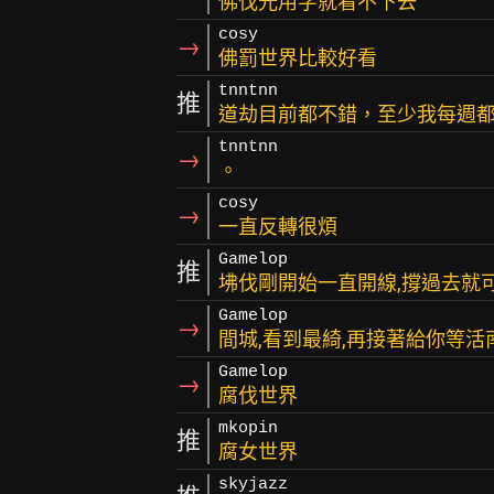
佛伐光用字就看不下去
cosy
→
佛罰世界比較好看
tnntnn
推
道劫目前都不錯，至少我每週
tnntnn
→
。
cosy
→
一直反轉很煩
Gamelop
推
坲伐剛開始一直開線,撐過去就
Gamelop
→
間城,看到最綺,再接著給你等活
Gamelop
→
腐伐世界
mkopin
推
腐女世界
skyjazz