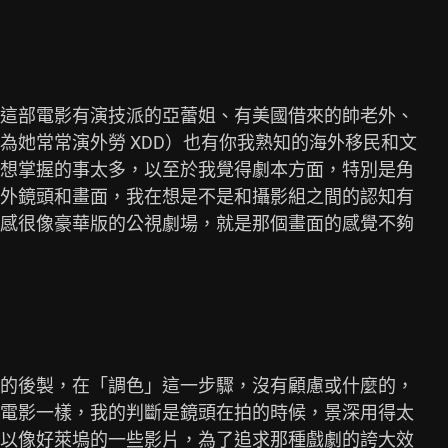
這部電影有演技派的亞蕾姐、有美國借來的帥老外、

她常常演外勞 XDD）也有你我熟知的海外移民和文

想掌握的事太多，以至於我覺得劇本方面，特別是角

外鏡頭和畫面，我在想是不是和攝影組之間的認知有

感很像豪華版的公視劇場，就是那個畫面的感覺不夠

的後製，在「調色」這一步驟，沒有顧慮或什麼的，

電影一樣，我的判斷是鏡頭在拍的時候，景深用得太

以像好萊塢的一些影片，為了追求那種戲劇的誇大效
