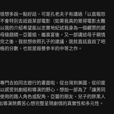
很想多說一點好話，可是孔老夫子有講過「以直報怨

不會特別去詆毀某部電影（如果我真的覺得電影太難

以我的介紹希望能以忠實地紀述我身為一個觀眾的感

母級戲精－亞蕾姐，繼喜宴後，又一部講述母子親情

完之後，我就想依照孔子的建議，我就直話直說了吧

格的分數，也就是毀譽參半的中等之作。

專門去拍同志遊行的畫面啦、從台灣到美國、從印度

以感受到劇組和導演的野心，想拍一部為了「讓男同

使用的路人角色或配角，亞蕾的朋友、兒子的胖黑人

出導演煞費苦心想完整呈現劇情的真實性和多元性。
