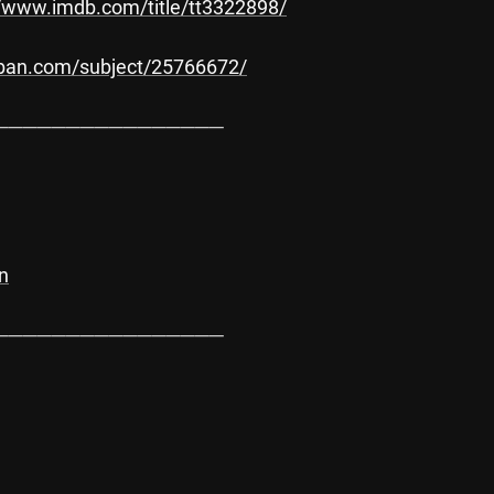
//www.imdb.com/title/tt3322898/
uban.com/subject/25766672/
───────────────

n
───────────────
