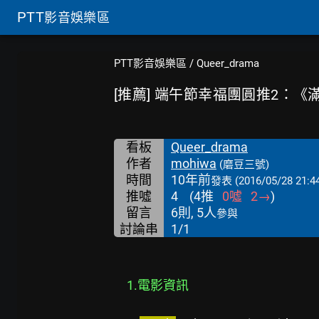
PTT
影音娛樂區
PTT影音娛樂區
/
Queer_drama
[推薦] 端午節幸福團圓推2：《
看板
Queer_drama
作者
mohiwa
(磨豆三號)
時間
10年前
發表
(2016/05/28 21:4
推噓
4
(
4
推
0
噓
2
→
)
留言
6則, 5人
參與
討論串
1/1
1.電影資訊