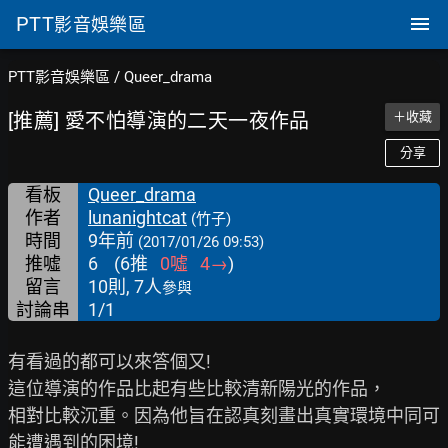
PTT
影音娛樂區
PTT影音娛樂區
/
Queer_drama
[推薦] 愛不怕導演的二天一夜作品
＋收藏
分享
看板
Queer_drama
作者
lunanightcat
(竹子)
時間
9年前
(2017/01/26 09:53)
推噓
6
(
6
推
0
噓
4
→
)
留言
10則, 7人
參與
討論串
1/1
有看過的都可以來答個又!

這位導演的作品比起有些比較清新陽光的作品，

相對比較沉重。因為他旨在認真刻畫出真實環境中同可
能遭遇到的困境!
