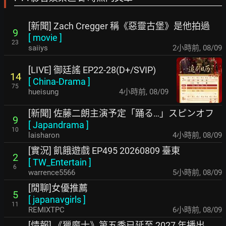
[新聞] Zach Cregger 稱《惡靈古堡》是他拍過
9
[
movie
]
23
saiiys
2小時前
,
08/09
[LIVE] 御廷謠 EP22-28(D+/SVIP)
14
[
China-Drama
]
75
hueisung
4小時前
,
08/09
[新聞] 佐藤二朗主演予定「踊る…」スピンオフ
9
[
Japandrama
]
10
laisharon
4小時前
,
08/09
[實況] 飢餓遊戲 EP495 20260809 臺東
2
[
TW_Entertain
]
6
warrence5566
5小時前
,
08/09
[閒聊]女優推薦
5
[
japanavgirls
]
11
REMIXTPC
6小時前
,
08/09
[情報] 《獵魔士》第五季已延至 2027 年播出