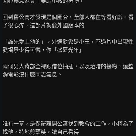
回心轉意還買了要給小孩的禮物，

回到舊公寓才發現是個圈套，全部人都在等看好戲。看
了很心疼，這部片就像外國版本的

「誰先愛上他的」，外遇對象是小王，不過片中出現性
愛場景少得可憐，像「盛夏光年」

兩個男人背部全裸跟借位抽插，以及燈暗的接吻，讓整
齣電影沒什麼同志氣息。

唯有一幕，是保羅離開公寓找到教會的工作，小柯為了
找他，特地剪頭髮，讓自己看得
