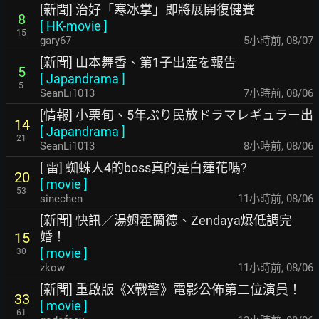
[新聞] 治好「寒冰掌」即將展開復健賽
8
[
HK-movie
]
15
gary67
5小時前
,
08/07
[新聞] 山本舞香、第1子出産を報告
5
[
Japandrama
]
5
SeanLi1013
7小時前
,
08/06
[情報] 小栗旬、5年ぶり民放ドラマレギュラー出
14
[
Japandrama
]
21
SeanLi1013
8小時前
,
08/06
[ 雷] 蜘蛛人4的boss真的是白蓮花嗎?
20
[
movie
]
53
sinechen
11小時前
,
08/06
[新聞] 快訊／湯姆霍蘭德、Zendaya爆低調完
婚！
15
[
movie
]
30
zkow
11小時前
,
08/06
[新聞] 重啟版《X戰警》電影公佈第二位演員！
33
[
movie
]
61