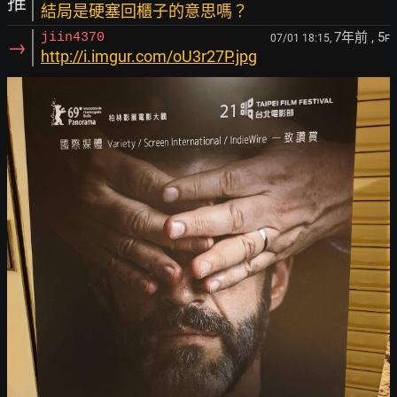
推
結局是硬塞回櫃子的意思嗎？
7年前
, 5
jiin4370
07/01 18:15,
F
→
http://i.imgur.com/oU3r27P.jpg