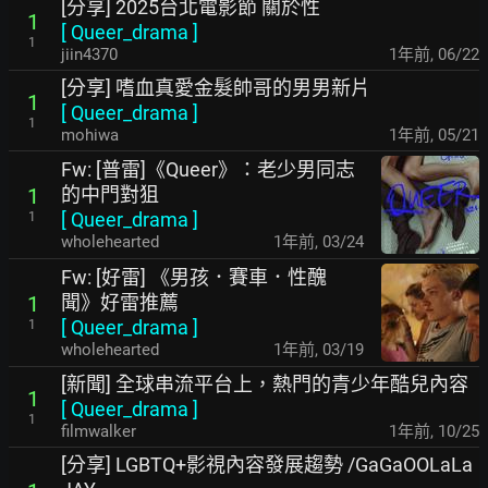
[分享] 2025台北電影節 關於性
1
[
Queer_drama
]
1
jiin4370
1年前
,
06/22
[分享] 嗜血真愛金髮帥哥的男男新片
1
[
Queer_drama
]
1
mohiwa
1年前
,
05/21
Fw: [普雷]《Queer》：老少男同志
的中門對狙
1
[
Queer_drama
]
1
wholehearted
1年前
,
03/24
Fw: [好雷] 《男孩．賽車．性醜
聞》好雷推薦
1
[
Queer_drama
]
1
wholehearted
1年前
,
03/19
[新聞] 全球串流平台上，熱門的青少年酷兒內容
1
[
Queer_drama
]
1
filmwalker
1年前
,
10/25
[分享] LGBTQ+影視內容發展趨勢 /GaGaOOLaLa