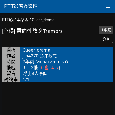
PTT
影音娛樂區
PTT影音娛樂區
/
Queer_drama
[心得] 震向性教育Tremors
＋收藏
分享
看板
Queer_drama
作者
jiin4370
(永不放棄)
時間
7年前
(2019/06/30 13:21)
推噓
3
(
3
推
0
噓
4
→
)
留言
7則, 4人
參與
討論串
1/1