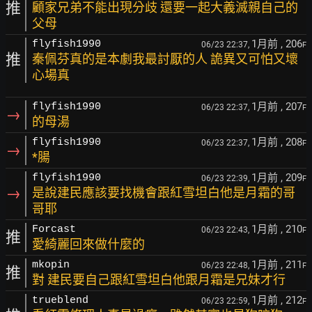
推
顧家兄弟不能出現分歧 還要一起大義滅親自己的
父母
1月前
, 206
flyfish1990
06/23 22:37,
F
推
秦佩芬真的是本劇我最討厭的人 詭異又可怕又壞
心場真
1月前
, 207
flyfish1990
06/23 22:37,
F
→
的母湯
1月前
, 208
flyfish1990
06/23 22:37,
F
→
*腸
1月前
, 209
flyfish1990
06/23 22:39,
F
→
是說建民應該要找機會跟紅雪坦白他是月霜的哥
哥耶
1月前
, 210
Forcast
06/23 22:43,
F
推
愛綺麗回來做什麼的
1月前
, 211
mkopin
06/23 22:48,
F
推
對 建民要自己跟紅雪坦白他跟月霜是兄妹才行
1月前
, 212
trueblend
06/23 22:59,
F