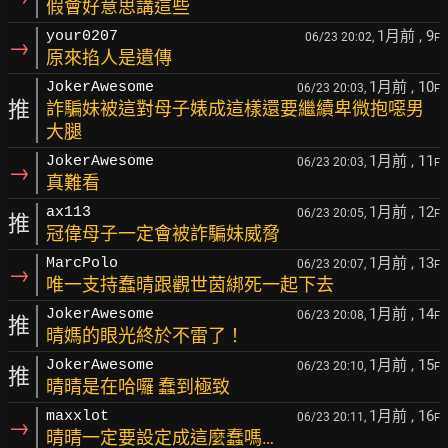
假會好意思講這些
1月前
, 9
your0207
06/23 20:02,
F
→
原來掐人是遺傳
1月前
, 10
JokerAwesome
06/23 20:03,
F
推
詐騙妹被這對母子婊成這樣還要繼續卑微抱噁男
大腿
1月前
, 11
JokerAwesome
06/23 20:03,
F
→
真難看
1月前
, 12
ax113
06/23 20:05,
F
推
冠偉母子一定會被詐騙妹威脅
1月前
, 13
MarcPolo
06/23 20:07,
F
→
唯一支持蠢晴跟觀世茵綁死一起下去
1月前
, 14
JokerAwesome
06/23 20:08,
F
推
晴媽的眼光終於不雷了！
1月前
, 15
JokerAwesome
06/23 20:10,
F
推
晴晴是在哈囉 蠢到極致
1月前
, 16
maxxlot
06/23 20:11,
F
→
晴晴一定要設定成這麼蠢嗎…