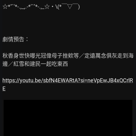
☆*"`'*-.,_,.-*'`"*-.,_☆‧\(*￣▽￣)

劇情預告：

秋香身世快曝光冠偉母子挫欸等／定遠萬念俱灰走到海
邊／紅雪和建民一起吃東西

https://youtu.be/sbfN4EWARtA?si=neVpEwJB4xQCrlR
E