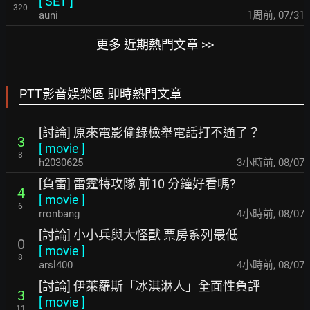
[
SET
]
320
auni
1周前
,
07/31
更多 近期熱門文章 >>
PTT影音娛樂區 即時熱門文章
[討論] 原來電影偷錄檢舉電話打不通了？
3
[
movie
]
8
h2030625
3小時前
,
08/07
[負雷] 雷霆特攻隊 前10 分鐘好看嗎?
4
[
movie
]
6
rronbang
4小時前
,
08/07
[討論] 小小兵與大怪獸 票房系列最低
0
[
movie
]
8
arsl400
4小時前
,
08/07
[討論] 伊萊羅斯「冰淇淋人」全面性負評
3
[
movie
]
11