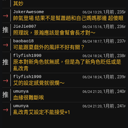
其妙
1月前
, 235
JokerAwesome
06/24 13:29,
F
→
帥氣登場 結果不是幫蕭趙和自己媽媽那邊 超傻眼
1月前
, 236
JieJie007
06/24 15:16,
F
推
照理說，景瀚應該是會幫會長才對～
1月前
, 237
baobao18
06/24 18:17,
F
→
可能跟夏戲外的風評不好有關？
1月前
, 238
flyfish1990
06/24 18:24,
F
推
原本對新角色就無感，但是為了新角色貶低或是
亂改青
1月前
, 239
flyfish1990
06/24 18:24,
F
→
艾的設定感覺就很爛～
1月前
, 240
umunya
06/24 21:20,
F
推
血緣很難斷唉
1月前
, 241
umunya
06/24 21:20,
F
→
亂改青艾設定不能接受+1