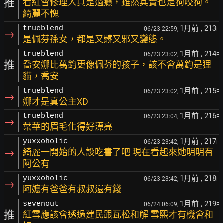
推
看紅雪修理人真是過癮，雖然其實也是狗咬狗。
綺麗不愧
1月前
, 213
trueblend
06/23 22:59,
F
→
是佩芬孫女，都是又髒又邪又變態。
1月前
, 214
trueblend
06/23 23:02,
F
推
喬安娜比萬鈞更像佩芬的孩子，該不會萬鈞是狸
貓，喬安
1月前
, 215
trueblend
06/23 23:02,
F
→
娜才是真公主XD
1月前
, 216
trueblend
06/23 23:04,
F
→
葉華的眉毛化得好漂亮
1月前
, 217
yuxxoholic
06/23 23:42,
F
→
綺麗一開始的人設吃書了吧 現在看起來她明明有
阿公有
1月前
, 218
yuxxoholic
06/23 23:42,
F
→
阿嬤有爸爸有叔叔還有錢
1月前
, 219
sevenout
06/24 06:09,
F
推
紅雪應該會透過建民跟瓦松和解 雪熙才有機會和