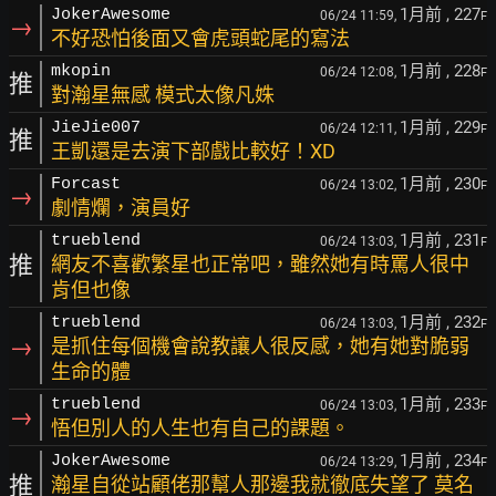
1月前
, 227
JokerAwesome
06/24 11:59,
F
→
不好恐怕後面又會虎頭蛇尾的寫法
1月前
, 228
mkopin
06/24 12:08,
F
推
對瀚星無感 模式太像凡姝
1月前
, 229
JieJie007
06/24 12:11,
F
推
王凱還是去演下部戲比較好！XD
1月前
, 230
Forcast
06/24 13:02,
F
→
劇情爛，演員好
1月前
, 231
trueblend
06/24 13:03,
F
推
網友不喜歡繁星也正常吧，雖然她有時罵人很中
肯但也像
1月前
, 232
trueblend
06/24 13:03,
F
→
是抓住每個機會說教讓人很反感，她有她對脆弱
生命的體
1月前
, 233
trueblend
06/24 13:03,
F
→
悟但別人的人生也有自己的課題。
1月前
, 234
JokerAwesome
06/24 13:29,
F
推
瀚星自從站顧佬那幫人那邊我就徹底失望了 莫名