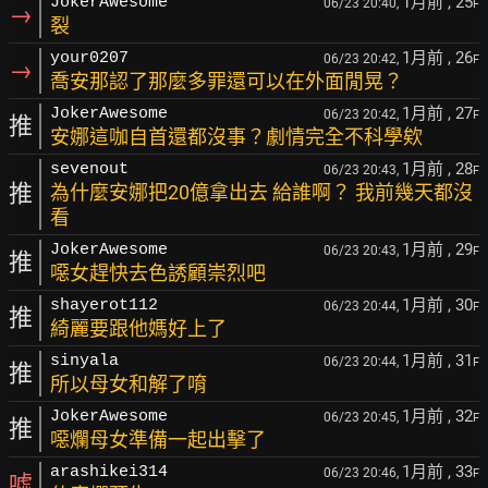
1月前
, 25
JokerAwesome
06/23 20:40,
F
→
裂
1月前
, 26
your0207
06/23 20:42,
F
→
喬安那認了那麼多罪還可以在外面閒晃？
1月前
, 27
JokerAwesome
06/23 20:42,
F
推
安娜這咖自首還都沒事？劇情完全不科學欸
1月前
, 28
sevenout
06/23 20:43,
F
推
為什麼安娜把20億拿出去 給誰啊？ 我前幾天都沒
看
1月前
, 29
JokerAwesome
06/23 20:43,
F
推
噁女趕快去色誘顧崇烈吧
1月前
, 30
shayerot112
06/23 20:44,
F
推
綺麗要跟他媽好上了
1月前
, 31
sinyala
06/23 20:44,
F
推
所以母女和解了唷
1月前
, 32
JokerAwesome
06/23 20:45,
F
推
噁爛母女準備一起出擊了
1月前
, 33
arashikei314
06/23 20:46,
F
噓