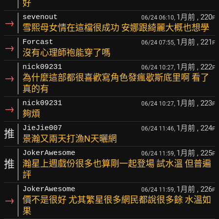
好
1月前
, 220
sevenout
06/24 06:10,
F
→
雪熙母女情在這檔很成功 安娜跟綺麗大概也想學
1月前
, 221
Forcast
06/24 07:55,
F
→
沒有心理師袍能穿了嗎
1月前
, 222
nick09231
06/24 10:27,
F
→
為什麼這部都很喜歡寫角色發瘋歇斯底里啊 看了
真的有
1月前
, 223
nick09231
06/24 10:27,
F
→
夠煩
1月前
, 224
JieJie007
06/24 11:46,
F
推
景瀚又兩天打漁N天曬網
1月前
, 225
JokerAwesome
06/24 11:59,
F
推
瀚星上週戲份很多也算剛一起登場 試水溫 但普遍
評
1月前
, 226
JokerAwesome
06/24 11:59,
F
→
價不是很好 尤其繁星很多網民都說很多餘 水溫如
果