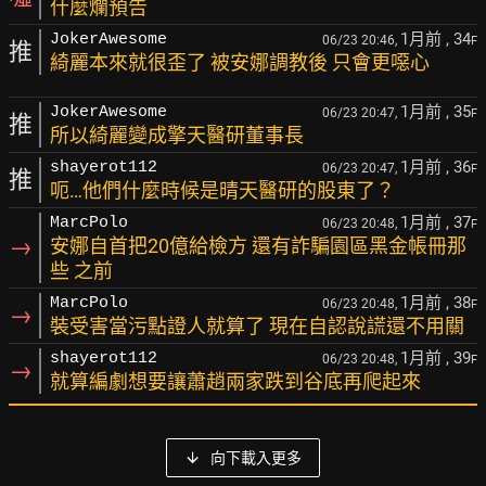
什麼爛預告
1月前
, 34
JokerAwesome
06/23 20:46,
F
推
綺麗本來就很歪了 被安娜調教後 只會更噁心
1月前
, 35
JokerAwesome
06/23 20:47,
F
推
所以綺麗變成擎天醫研董事長
1月前
, 36
shayerot112
06/23 20:47,
F
推
呃…他們什麼時候是晴天醫研的股東了？
1月前
, 37
MarcPolo
06/23 20:48,
F
→
安娜自首把20億給檢方 還有詐騙園區黑金帳冊那
些 之前
1月前
, 38
MarcPolo
06/23 20:48,
F
→
裝受害當污點證人就算了 現在自認說謊還不用關
1月前
, 39
shayerot112
06/23 20:48,
F
→
就算編劇想要讓蕭趙兩家跌到谷底再爬起來
向下載入更多