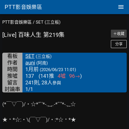
PTT
影音娛樂區
PTT影音娛樂區
/
SET (三立板)
[Live] 百味人生 第219集
＋收藏
分享
看板
SET
(三立板)
作者
auni
(阿南)
時間
1月前
(2026/06/23 11:01)
推噓
137
(
141
推
4
噓
96
→
)
留言
241則, 28人
參與
討論串
1/1
(*￣▽￣)/‧☆*"`'*-.,_,.-*'`"*-.,_☆

★﹡*☆:‧\(￣▽￣)/‧:*☆﹡*★
