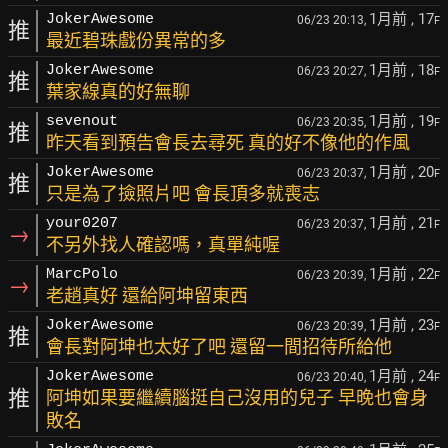
1月前
, 17
JokerAwesome
06/23 20:13,
F
推
最近碧珠戲份異常的多
1月前
, 18
JokerAwesome
06/23 20:27,
F
推
葉家線真的好無聊
1月前
, 19
sevenout
06/23 20:35,
F
推
昨天看到預告會長去尋死 真的好不像他的作風
1月前
, 20
JokerAwesome
06/23 20:37,
F
推
只是為了撿照片吧 會長頂多就喪志
1月前
, 21
your0207
06/23 20:37,
F
→
不另外找人確認嗎，真單純喔
1月前
, 22
MarcPolo
06/23 20:39,
F
→
老趙真好 還給阿坤留東西
1月前
, 23
JokerAwesome
06/23 20:39,
F
推
會長對阿坤也太好了吧 還留一間招待所給他
1月前
, 24
JokerAwesome
06/23 20:40,
F
推
阿坤如果要繼續腦挺自己沒用的兒子 早晚也會身
敗名