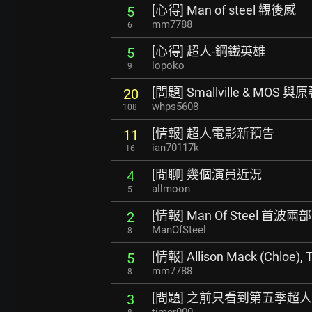
[心得] Man of steel 觀後感
5
mm7788
6
[心得] 超人-鋼鐵英雄
5
lopoko
9
[問題] Smallville & MOS 
20
whps5608
108
[情報] 超人電影新預告
11
ian70117k
16
[閒聊] 幾個演員近況
4
allmoon
5
[情報] Man Of Steel 首波
2
ManOfSteel
8
[情報] Allison Mack (Chloe), 
5
mm7788
8
[問題] 之前只看到第五季超
3