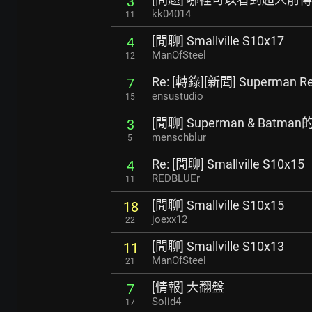
3
kk04014
11
[閒聊] Smallville S10x17
4
ManOfSteel
12
Re: [轉錄][新聞] Superman
7
ensustudio
15
[閒聊] Superman & Batma
3
menschblur
5
Re: [閒聊] Smallville S10x15
4
REDBLUEr
11
[閒聊] Smallville S10x15
18
joexx12
22
[閒聊] Smallville S10x13
11
ManOfSteel
21
[情報] 大翻盤
7
Solid4
17