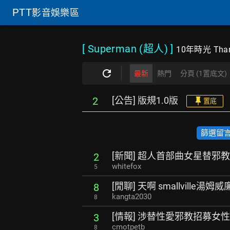
PTT
影音娛樂區
[ Superman (超人)
]
10年時光 Thanks
最新
熱門
分頁 (1置底文)
[公告] 版規1.0版
2
置底
篩選留言數
[新聞] 超人首部曲女星替邪
2
whitefox
5
[閒聊] 天啊 smallville湯姆
8
kangta2030
8
[情報] 涉替性愛邪教招募女
3
cmotpetb
8