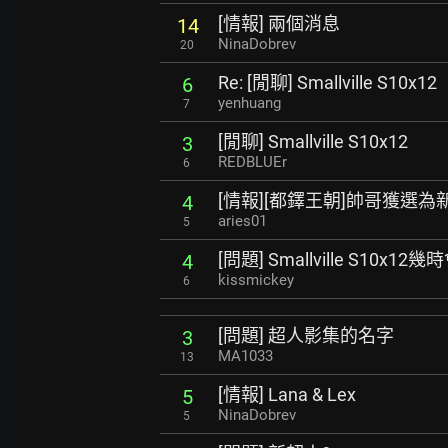
[情報] 兩個消息
14
NinaDobrev
20
Re: [閒聊] Smallville S10x12
6
yenhuang
7
[閒聊] Smallville S10x12
3
REDBLUEr
6
[情報][都鐸王朝]帥哥獲選為
4
aries01
5
[問題] Smallville S10x12幾
4
kissmickey
6
[問題] 超人影集的名字
3
MA1033
13
[情報] Lana & Lex
5
NinaDobrev
5