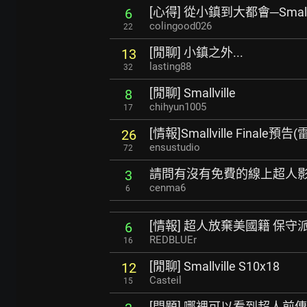
[心得] 從小鎮到大都會─Smallv
6
colingood026
22
[閒聊] 小鎮之外...
13
lasting88
32
[閒聊] Smallville
8
chihyun1005
17
[情報]Smallville Finale預告(
26
ensustudio
72
請問有沒有免費的線上超人影
3
cenma6
6
[情報] 超人放棄美國籍 保守
6
REDBLUEr
16
[閒聊] Smallville S10x18
12
Casteil
15
[問題] 哪裡可以看到超人前傳