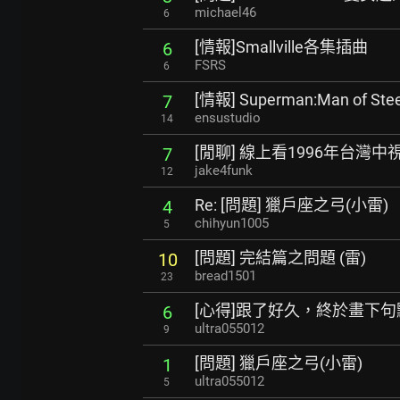
michael46
6
[情報]Smallville各集插曲
6
FSRS
6
[情報] Superman:Man of S
7
ensustudio
14
[閒聊] 線上看1996年台灣
7
jake4funk
12
Re: [問題] 獵戶座之弓(小雷)
4
chihyun1005
5
[問題] 完結篇之問題 (雷)
10
bread1501
23
[心得]跟了好久，終於畫下句
6
ultra055012
9
[問題] 獵戶座之弓(小雷)
1
ultra055012
5