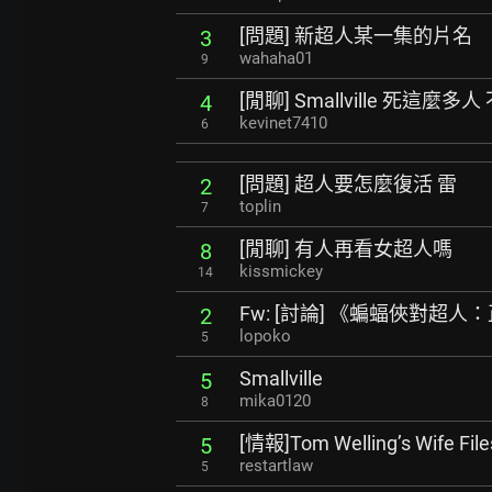
[問題] 新超人某一集的片名
3
wahaha01
9
[閒聊] Smallville 死這麼
4
kevinet7410
6
[問題] 超人要怎麼復活 雷
2
toplin
7
[閒聊] 有人再看女超人嗎
8
kissmickey
14
Fw: [討論] 《蝙蝠俠對超人
2
lopoko
5
Smallville
5
mika0120
8
[情報]Tom Welling’s Wife File
5
restartlaw
5