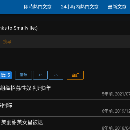
即時熱門文章
24小時內熱門文章
最新文章
 to Smallville:)
搜尋
: 5
清除
+5
-5
自訂
教組織招募性奴 判刑3年
5年前
,
2021/07
威廉回歸
6年前
,
2019/12
性 美劇甜美女星被逮
8年前
,
2018/04