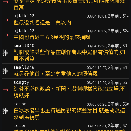
→
歌多得是,不過先侵權事後被告的話可能被求償幾
百萬
2年前
, 51
hjkkk123
03/04 10:01,
F
→
但最後判賠還是十萬以內
2年前
, 52
hjkkk123
03/04 10:02,
F
→
中國也買過三立&民視的劇來播啊
2年前
, 53
small049
03/04 12:26,
F
推
對啊或許某些作品在創作者眼中是很有價值的,如
果不划算,
2年前
, 54
small049
03/04 12:27,
F
推
就另尋他首，至少尊重他人的價值觀
2年前
, 55
tangty
03/04 15:59,
F
→
綜藝不必像政論、新聞、戲劇哪樣管政治立場,不
說就好
2年前
, 56
icion
03/05 06:28,
F
推
白冰冰最早也主持過民視的綜藝節目 就是胡瓜還
沒到民視前
2年前
, 57
icion
03/05 06:31,
F