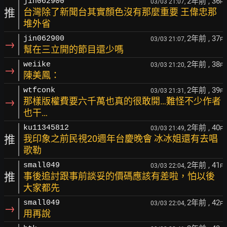
2年前
, 36
jin062900
03/03 21:07,
F
推
台灣除了新聞台其實顏色沒有那麼重要 王偉忠那
堆外省
2年前
, 37
jin062900
03/03 21:07,
F
→
幫在三立開的節目還少嗎
2年前
, 38
weiike
03/03 21:20,
F
→
陳美鳳：
2年前
, 39
wtfconk
03/03 21:31,
F
→
那樣版權費要六千萬也真的很敢開…難怪不少作者
也干…
2年前
, 40
ku11345812
03/03 21:49,
F
推
我印象之前民視20週年台慶晚會 冰冰姐還有去唱
歌勒
2年前
, 41
small049
03/03 22:04,
F
推
事後追討跟事前談妥的價碼應該有差啦，怕以後
大家都先
2年前
, 42
small049
03/03 22:04,
F
→
用再說