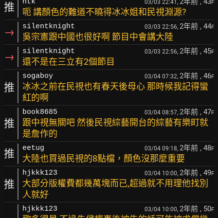
2年前
, 43
htk
03/03 22:41,
F
推
呃 講顏色的難道不曉得冰冰姐和民視淵源?
2年前
, 44
silentknight
03/03 22:56,
F
→
吳宗憲跟中國也很好啊 節目中會講大陸
2年前
, 45
silentknight
03/03 22:56,
F
→
還不是在三立有2個節目
2年前
, 46
sogaboy
03/04 07:32,
F
推
冰冰之前在民視也有春天後母心 那時候我記得蠻
紅的啊
2年前
, 47
book8685
03/04 08:57,
F
推
跟中視無關吧 然後民視綜藝開台的綜藝有樂町就
是詹作的
2年前
, 48
eetug
03/04 09:18,
F
推
大陸也買過民視的8點檔，顏色沒那麼重要
2年前
, 49
hjkkk123
03/04 10:00,
F
推
大部分版權費都幾萬塊而已,超過就不用理他找別
人就好
2年前
, 50
hjkkk123
03/04 10:00,
F