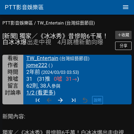
PTT
影音娛樂區
PTT影音娛樂區
/
TW_Entertain (台灣綜藝節目)
[新聞] 獨家／《冰冰秀》昔慘賠6千萬！
＋收藏
白冰冰爆
出走中視 4月跳槽新動向曝
分享
看板
TW_Entertain
(台灣綜藝節目)
作者
jome222
( )
時間
2年前
(2024/03/03 03:53)
推噓
31
(
31
推
0
噓
31
→
)
留言
62則, 38人
參與
討論串
1/2 (看更多)
說明
新聞內容:

獨家／《冰冰秀》昔慘賠6千萬！白冰冰爆出走中視　