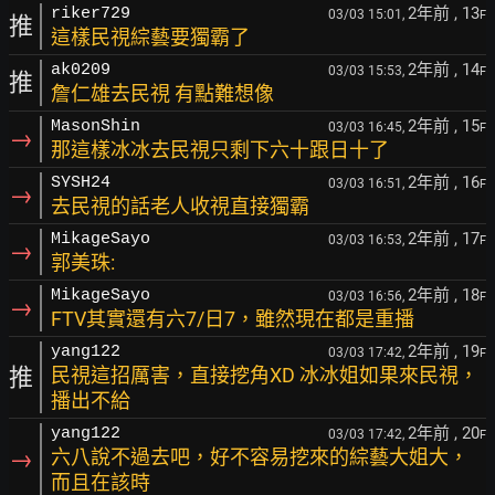
2年前
, 13
riker729
03/03 15:01,
F
推
這樣民視綜藝要獨霸了
2年前
, 14
ak0209
03/03 15:53,
F
推
詹仁雄去民視 有點難想像
2年前
, 15
MasonShin
03/03 16:45,
F
→
那這樣冰冰去民視只剩下六十跟日十了
2年前
, 16
SYSH24
03/03 16:51,
F
→
去民視的話老人收視直接獨霸
2年前
, 17
MikageSayo
03/03 16:53,
F
→
郭美珠:
2年前
, 18
MikageSayo
03/03 16:56,
F
→
FTV其實還有六7/日7，雖然現在都是重播
2年前
, 19
yang122
03/03 17:42,
F
推
民視這招厲害，直接挖角XD 冰冰姐如果來民視，
播出不給
2年前
, 20
yang122
03/03 17:42,
F
→
六八說不過去吧，好不容易挖來的綜藝大姐大，
而且在該時