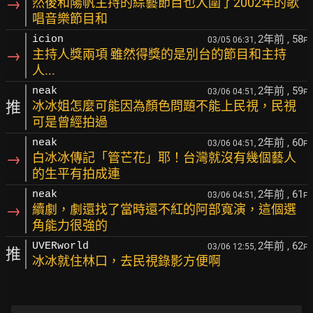
→
然後和陽帆主持的綜藝節目也入圍了2002年的歌
唱音樂節目和
2年前
, 58
icion
03/05 06:31,
F
→
主持人獎兩項 雖然得獎的是別台的節目和主持
人...
2年前
, 59
neak
03/06 04:51,
F
推
冰冰姐怎麼可能因為顏色問題不能上民視，民視
可是曾經拍過
2年前
, 60
neak
03/06 04:51,
F
→
白冰冰傳記「管芒花」耶！台灣就沒有幾個藝人
的生平有拍成連
2年前
, 61
neak
03/06 04:51,
F
→
續劇，劇還找了當時還不紅的阿部寬演，這個選
角能力很強的
2年前
, 62
UVERworld
03/06 12:55,
F
推
冰冰就住林口，去民視錄影方便啊