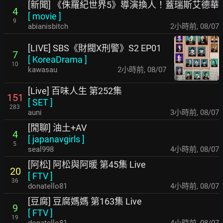
[新聞] 《侏羅紀世界5》導演換人！蓋瑞斯艾德華
4
[
movie
]
9
abianisbitch
2小時前
,
08/07
[LIVE] SBS《財閥X刑警》S2 EP01
7
[
KoreaDrama
]
10
kawasau
2小時前
,
08/07
[Live] 百味人生 第252集
151
[
SET
]
283
auni
3小時前
,
08/07
[閒聊] 油土+AV
4
[
japanavgirls
]
5
seal998
4小時前
,
08/07
[阿松] 阿松與阿暖 第45集 Live
20
[
FTV
]
36
donatello81
4小時前
,
08/07
[豆腐] 豆腐媽媽 第163集 Live
9
[
FTV
]
19