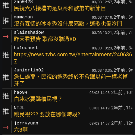
2年前
, 5
zan0428
03/03 12:57,
F
推
民視六八接檔的是瓜哥和歐弟的新節目
2年前
, 6
mamaman
03/03 13:10,
F
推
沒有森恬的冰冰秀沒什麼亮點，選歌也偏冷門
2年前
, 7
slainshadow
03/03 13:21,
F
→
昨天看預告 歌都沒聽過XD
2年前
, 8
ho1ocaust
03/03 13:23,
F
推
https://news.tvbs.com.tw/entertainment/240636
7
2年前
, 9
Juniorlin02
03/03 13:35,
F
推
詹仁雄耶，民視的選秀終於不會跟以前一樣老掉
牙了
2年前
, 10
hao94
03/03 14:08,
F
推
白冰冰要跳槽民視？
2年前
, 11
NTJL
03/03 14:19,
F
推
跳民視??? 要放在哪個時段?
2年前
, 12
jerryyuan
03/03 14:57,
F
→
六8啊