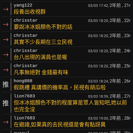
2年前
, 21
yang122
03/03 17:42,
F
→
段養出收視群
2年前
, 22
chrisstar
03/03 18:20,
F
→
要說冰冰姐顏色不對的話
2年前
, 23
chrisstar
03/03 18:20,
F
→
其實不少長期在三立民視
2年前
, 24
chrisstar
03/03 18:20,
F
→
台八出現的演員也是喔
2年前
, 25
chrisstar
03/03 18:20,
F
→
凡事無絕對 金錢最有味
2年前
, 26
hong888
03/03 18:24,
F
推
假跳槽 真講價的機率高，民視有胡瓜啦
2年前
, 27
lion7683
03/03 18:59,
F
推
但冰冰姐顏色不對的程度算是眾人皆知吧,她以前
也完全沒
2年前
, 28
lion7683
03/03 19:00,
F
→
在避諱,如果真的去民視還是會有點訝異