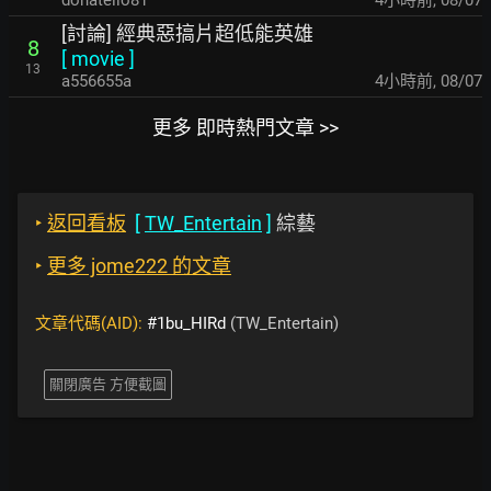
donatello81
4小時前
,
08/07
[討論] 經典惡搞片超低能英雄
8
[
movie
]
13
a556655a
4小時前
,
08/07
更多 即時熱門文章 >>
‣
返回看板
[
TW_Entertain
]
綜藝
‣
更多 jome222 的文章
文章代碼(AID):
#1bu_HIRd
(TW_Entertain)
關閉廣告 方便截圖