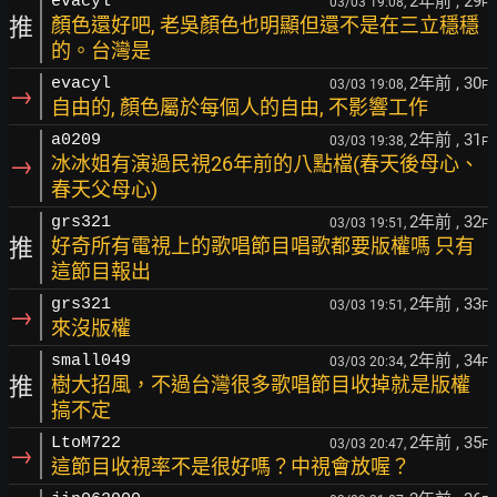
2年前
, 29
evacyl
03/03 19:08,
F
推
顏色還好吧, 老吳顏色也明顯但還不是在三立穩穩
的。台灣是
2年前
, 30
evacyl
03/03 19:08,
F
→
自由的, 顏色屬於每個人的自由, 不影響工作
2年前
, 31
a0209
03/03 19:38,
F
→
冰冰姐有演過民視26年前的八點檔(春天後母心、
春天父母心)
2年前
, 32
grs321
03/03 19:51,
F
推
好奇所有電視上的歌唱節目唱歌都要版權嗎 只有
這節目報出
2年前
, 33
grs321
03/03 19:51,
F
→
來沒版權
2年前
, 34
small049
03/03 20:34,
F
推
樹大招風，不過台灣很多歌唱節目收掉就是版權
搞不定
2年前
, 35
LtoM722
03/03 20:47,
F
→
這節目收視率不是很好嗎？中視會放喔？