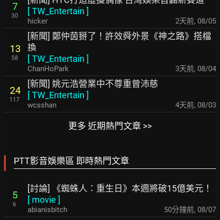
7
[
TW_Entertain
]
30
hicker
2天前
,
08/05
[新聞] 鄭仲茵掰了！許效舜外景《神之路》搭檔
換
13
[
TW_Entertain
]
58
ChanHoPark
3天前
,
08/04
[新聞] 姚元浩營業中不尊重曾沛慈
24
[
TW_Entertain
]
117
wcsshan
4天前
,
08/03
更多 近期熱門文章 >>
PTT影音娛樂區 即時熱門文章
[討論] 《蜘蛛人：重生日》本週將破15億美元！
5
[
movie
]
6
abianisbitch
50分鐘前
,
08/07