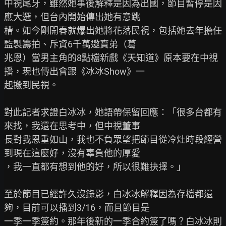
中視尾牙，雖然她事後解釋是因為出國，節目暫停是因
應大選，但台內開始傳出她有意跳

槽。如今剛開春就爆出她將花落民視，包括她去年擔任
監製籌拍、斥資6千萬邀寶弟（葛

兆恩）當男主角的8點檔新戲《天知道》原本要在中視
播，現也傳出會跟《冰冰Show》一

起搬到民視。

對此記者求證白冰冰，她語帶保留回應：「很多台都有
來找，我還在思考中，但中視董事

長對我恩重如山，我也不負眾望把節目從冷灶時段經營
到現在這麼好，沒有辜負他的厚愛

，我一直都有想到他的好，所以很難抉擇。」

至於節目已經許久沒錄影，白冰冰解釋因為存檔都還
夠，目前可以播到3/16，而且節目是

一季一季簽約。那年後新的一季合約簽了嗎？白冰冰則