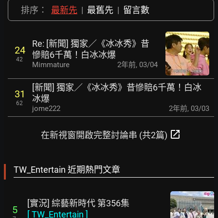
排序：
最新先
|
最舊先
|
留言數
Re: [新聞] 獨家／《冰冰秀》昔
24
慘賠6千萬！白冰冰爆
42
Mimmature
2年前
,
03/04
[新聞] 獨家／《冰冰秀》昔慘賠6千萬！白冰
31
冰爆
62
jome222
2年前
,
03/03
open_in_new
在新視窗開啟完整討論串 (共2篇)
TW_Entertain 近期熱門文章
[實況] 綜藝新時代 第356集
5
[
TW_Entertain
]