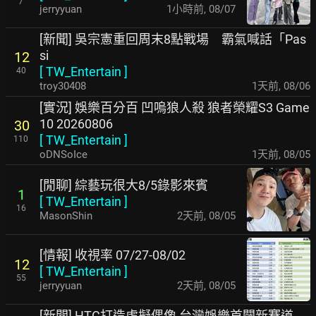
7
jerryyuan
1小時前
,
08/07
[新聞] 吳宗憲重回周末8點戰場 霸氣喊話「Pas
si
12
[
TW_Entertain
]
40
troy30408
1天前
,
08/06
[實況] 娛樂百分百 凹嗚狼人殺 狼者榮耀S3 Game
10 20260806
30
[
TW_Entertain
]
110
oDNSoIce
1天前
,
08/05
[閒聊] 綜藝玩很大8/5錄影來賓
1
[
TW_Entertain
]
16
MasonShin
2天前
,
08/05
[情報] 收視率 07/27-08/02
12
[
TW_Entertain
]
55
jerryyuan
2天前
,
08/05
[新聞] HTC打造虛擬偶像 台灣娛樂首闢新賽道