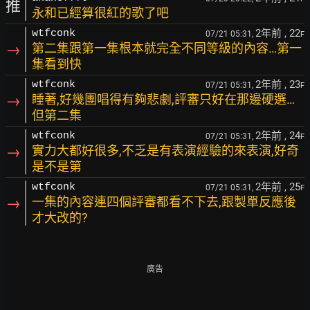
推
永和已經算很紅的歌了吧
2年前
, 22
wtfconk
07/21 05:31,
F
→
第二集跟第一集根本就完全不同等級的內容…第一
集看到快
2年前
, 23
wtfconk
07/21 05:31,
F
→
睡著,好幾團唱得有夠悲劇,評審只好在那邊硬選…
但第二集
2年前
, 24
wtfconk
07/21 05:31,
F
→
實力大都好很多,不乏是有表演經驗的來表演,好奇
是不是第
2年前
, 25
wtfconk
07/21 05:31,
F
→
一集的內容連四個評審都看不下去,跟製單反應後
才大改的?
廣告