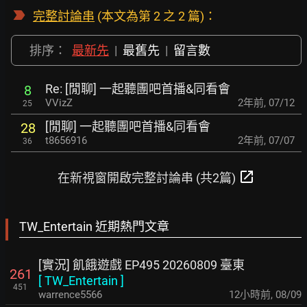
完整討論串
(本文為第 2 之 2 篇)：
排序：
最新先
|
最舊先
|
留言數
Re: [閒聊] 一起聽團吧首播&同看會
8
VVizZ
2年前
,
07/12
25
[閒聊] 一起聽團吧首播&同看會
28
t8656916
2年前
,
07/07
36
open_in_new
在新視窗開啟完整討論串 (共2篇)
TW_Entertain 近期熱門文章
[實況] 飢餓遊戲 EP495 20260809 臺東
261
[
TW_Entertain
]
451
warrence5566
12小時前
,
08/09