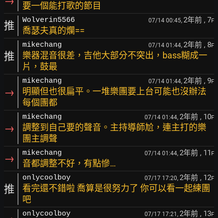
→
要一個能打歌的節目
2年前
, 7
Wolverin5566
07/14 00:45,
F
推
喬瑟夫真的爛==
2年前
, 8
mikechang
07/14 01:44,
F
推
樂器混音很差，吉他大部分不突出，bass糊成一
片，鼓最
2年前
, 9
mikechang
07/14 01:44,
F
→
明顯但也很扁平。一堆樂團要上台可能也沒辦法
每個團都
2年前
, 10
mikechang
07/14 01:44,
F
→
調整到自己要的聲音。主持導師尬，連主打的樂
團主調聲
2年前
, 11
mikechang
07/14 01:44,
F
→
音都調整不好，有點慘…
2年前
, 12
onlycoolboy
07/17 17:20,
F
推
看完還不錯啦 喬算是很努力了 你可以看一起練團
吧
2年前
, 13
onlycoolboy
07/17 17:21,
F