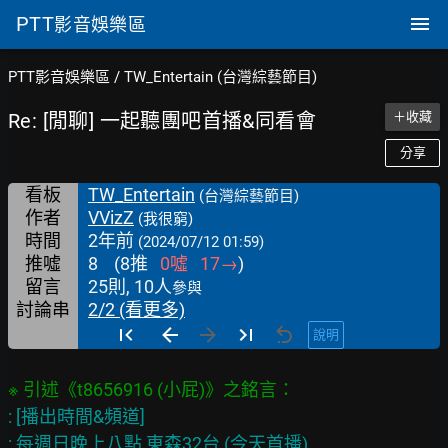
PTT
影音娛樂區
PTT影音娛樂區
/
TW_Entertain (台灣綜藝節目)
Re: [閒聊] 一起聽團吧首播&同看會
＋收藏
分享
看板
TW_Entertain
(台灣綜藝節目)
作者
VVizZ
(我很窮)
時間
2年前
(2024/07/12 01:59)
推噓
8
(
8
推
0
噓
17
→
)
留言
25則, 10人
參與
討論串
2/2 (看更多)
說明
: [播出時間&頻道]

: 每週日晚上八點 東森32台 (今天首播)
