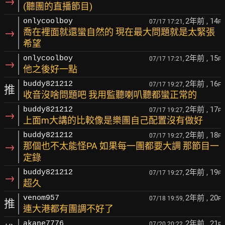
→
(聽團的直播節目)
2年前
, 14
onlycoolboy
07/17 17:21,
F
→
喬在裡面就還蠻自然的 現在最大問題就是太緊張
希望
2年前
, 15
onlycoolboy
07/17 17:21,
F
→
他之後好一點
2年前
, 16
buddy821212
07/17 19:27,
F
推
收音沒啥問題吧 我用監聽喇叭聽都蠻正常的
2年前
, 17
buddy821212
07/17 19:27,
F
→
上面m大講的比較像是樂團自己配置沒有做好
2年前
, 18
buddy821212
07/17 19:27,
F
→
那個也不太能怪PA 如果每一團都要大調 那節目一
定錄
2年前
, 19
buddy821212
07/17 19:27,
F
→
超久
2年前
, 20
venom957
07/18 19:59,
F
推
連大港都有團調不好了
2年前
, 21
akane7776
07/20 20:22,
F