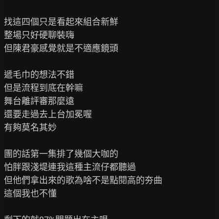
找這四個只是看起來組合新鮮

整場只好硬聊裝嗨

但陳君豪感覺就是不適應鏡頭

遞毛巾的想法不錯

但是流程到底在幹嘛

舞台離評審那麼遠

還要走過去上台加冕喔

有夠莫名其妙

團的話第一集排了幾個大咖的

怕胖跟淺堤連我這種主流仔都聽過

但他們拿出來的歌為啥不是點閱高的夯曲

這個我也不懂
