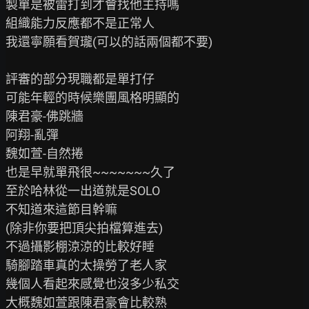
製單是被雷打到才會找他主持嗎

組織能力反應都不是正常人

我還寧願看賀瓏(可以的話兩個都不要)

評審的部分現職都是單打仔

可能年輕的時候樂團風格明顯的

陳君豪-佛跳牆

阿翔-亂彈

魏如萱-自然捲

也是早就單飛很~~~~~~~久了

至於哈林從一出道就是SOLO

不知道來這節目幹嘛

(除非你要把頂尖拍檔算進去)

不過攝影棚涼涼的比較好睡

騎腳踏車真的太操勞了老人家

幾個人看起來感覺也沒多少私交

大概魏如萱跟陳君豪會比較熟
