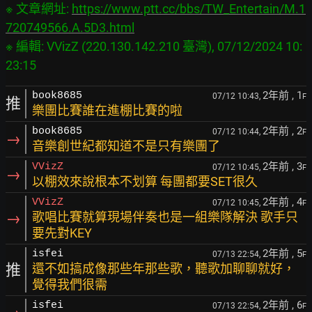
※ 文章網址: 
https://www.ptt.cc/bbs/TW_Entertain/M.1
720749566.A.5D3.html
※ 編輯: VVizZ (220.130.142.210 臺灣), 07/12/2024 10:
2年前
, 1
book8685
07/12 10:43,
F
推
樂團比賽誰在進棚比賽的啦
2年前
, 2
book8685
07/12 10:44,
F
→
音樂創世紀都知道不是只有樂團了
2年前
, 3
VVizZ
07/12 10:45,
F
→
以棚效來說根本不划算 每團都要SET很久
2年前
, 4
VVizZ
07/12 10:45,
F
→
歌唱比賽就算現場伴奏也是一組樂隊解決 歌手只
要先對KEY
2年前
, 5
isfei
07/13 22:54,
F
推
還不如搞成像那些年那些歌，聽歌加聊聊就好，
覺得我們很需
2年前
, 6
isfei
07/13 22:54,
F