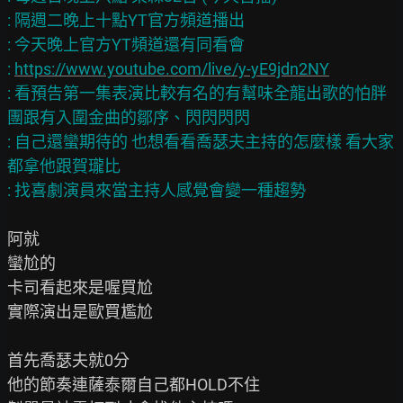
: 隔週二晚上十點YT官方頻道播出

: 今天晚上官方YT頻道還有同看會

: 
https://www.youtube.com/live/y-yE9jdn2NY
: 看預告第一集表演比較有名的有幫味全龍出歌的怕胖
團跟有入圍金曲的鄒序、閃閃閃閃

: 自己還蠻期待的 也想看看喬瑟夫主持的怎麼樣 看大家
都拿他跟賀瓏比

阿就

蠻尬的

卡司看起來是喔買尬

實際演出是歐買尷尬

首先喬瑟夫就0分

他的節奏連薩泰爾自己都HOLD不住
