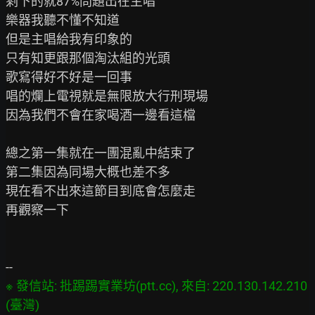
剩下的就87%問題出在主唱

樂器我聽不懂不知道

但是主唱給我有印象的

只有知更跟那個淘汰組的光頭

歌寫得好不好是一回事

唱的爛上電視就是無限放大行刑現場

因為我們不會在家喝酒一邊看這檔

總之第一集就在一團混亂中結束了

第二集因為同場大概也差不多

現在看不出來這節目到底會怎麼走

再觀察一下

※ 發信站: 批踢踢實業坊(ptt.cc), 來自: 220.130.142.210 
(臺灣)
