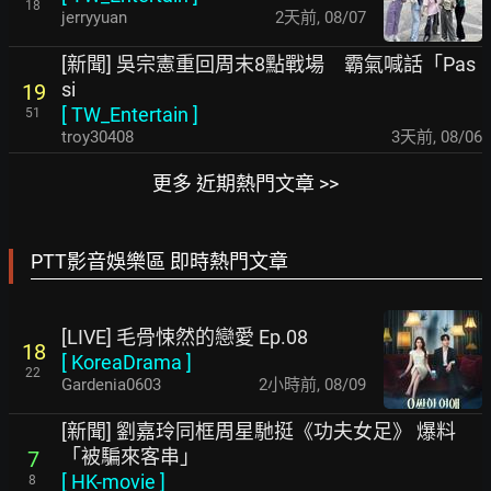
18
jerryyuan
2天前
,
08/07
[新聞] 吳宗憲重回周末8點戰場 霸氣喊話「Pas
si
19
[
TW_Entertain
]
51
troy30408
3天前
,
08/06
更多 近期熱門文章 >>
PTT影音娛樂區 即時熱門文章
[LIVE] 毛骨悚然的戀愛 Ep.08
18
[
KoreaDrama
]
22
Gardenia0603
2小時前
,
08/09
[新聞] 劉嘉玲同框周星馳挺《功夫女足》 爆料
「被騙來客串」
7
[
HK-movie
]
8