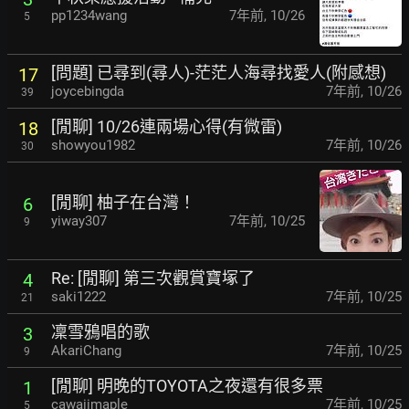
pp1234wang
7年前
,
10/26
5
[問題] 已尋到(尋人)-茫茫人海尋找愛人(附感想)
17
joycebingda
7年前
,
10/26
39
[閒聊] 10/26連兩場心得(有微雷)
18
showyou1982
7年前
,
10/26
30
[閒聊] 柚子在台灣！
6
yiway307
7年前
,
10/25
9
Re: [閒聊] 第三次觀賞寶塚了
4
saki1222
7年前
,
10/25
21
凜雪鴉唱的歌
3
AkariChang
7年前
,
10/25
9
[閒聊] 明晚的TOYOTA之夜還有很多票
1
cawaiimaple
7年前
,
10/25
5