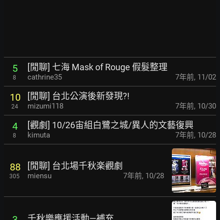
[閒聊] 七海 Mask of Rouge 假髮整理
5
cathrine35
7年前
,
11/02
8
[閒聊] 台北公演後新發現?!
10
mizumi118
7年前
,
10/30
24
[觀劇] 10/26宙組白鷺之城/異人的文藝復興
4
kimuta
7年前
,
10/28
8
[閒聊] 台北場千秋楽觀劇
88
miensu
7年前
,
10/28
305
千秋樂應援活動—補充
3