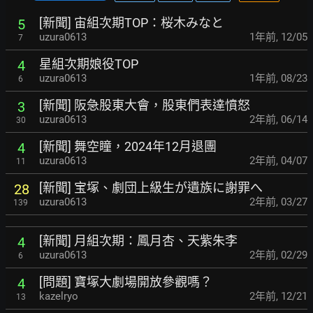
[新聞] 宙組次期TOP：桜木みなと
5
uzura0613
1年前
,
12/05
7
星組次期娘役TOP
4
uzura0613
1年前
,
08/23
6
[新聞] 阪急股東大會，股東們表達憤怒
3
uzura0613
2年前
,
06/14
30
[新聞] 舞空瞳，2024年12月退團
4
uzura0613
2年前
,
04/07
11
[新聞] 宝塚、劇団上級生が遺族に謝罪へ
28
uzura0613
2年前
,
03/27
139
[新聞] 月組次期：鳳月杏、天紫朱李
4
uzura0613
2年前
,
02/29
6
[問題] 寶塚大劇場開放參觀嗎？
4
kazelryo
2年前
,
12/21
13