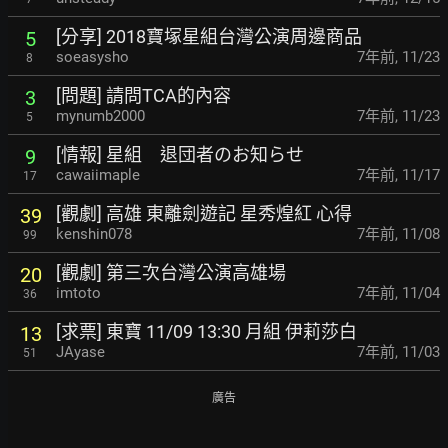
[分享] 2018寶塚星組台灣公演周邊商品
5
soeasysho
7年前
,
11/23
8
[問題] 請問TCA的內容
3
mynumb2000
7年前
,
11/23
5
[情報] 星組 退団者のお知らせ
9
cawaiimaple
7年前
,
11/17
17
[觀劇] 高雄 東離劍遊記 星秀煌紅 心得
39
kenshin078
7年前
,
11/08
99
[觀劇] 第三次台灣公演高雄場
20
imtoto
7年前
,
11/04
36
[求票] 東寶 11/09 13:30 月組 伊莉莎白
13
JAyase
7年前
,
11/03
51
廣告