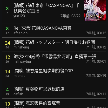
[情報] 花組 東京『CASANOVA』千
3
秋樂公演直播
7
yua123
7年前
,
03/22
Re: [求票]花組CASANOVA東寶
8
sfashion
7年前
,
03/12
17
[情報] 花組トップスター・明日海りお退団
24
minzheng
7年前
,
03/12
44
跪求3/24威秀「深霧易北河畔」直播票一張
12
halfwaytuu
7年前
,
03/01
20
[閒聊] 誰會是星組次期娘役TOP
13
miensu
7年前
,
02/19
33
[閒聊] 買塚物可以退稅的店
4
dsfish
7年前
,
02/11
13
[問題] 寬宏販售的寶塚票
19