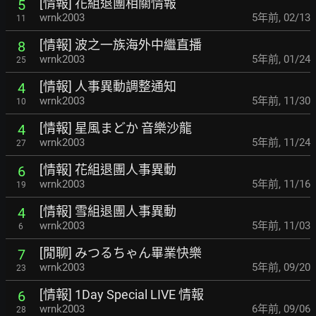
[情報] 花組退團相關情報
5
wrnk2003
5年前
,
02/13
11
[情報] 波之一族海外中繼直播
8
wrnk2003
5年前
,
01/24
25
[情報] 人事異動調整通知
4
wrnk2003
5年前
,
11/30
10
[情報] 星風まどか 音樂沙龍
4
wrnk2003
5年前
,
11/24
27
[情報] 花組退團人事異動
6
wrnk2003
5年前
,
11/16
19
[情報] 雪組退團人事異動
4
wrnk2003
5年前
,
11/03
6
[閒聊] みつるちゃん畢業快樂
7
wrnk2003
5年前
,
09/20
23
[情報] 1Day Special LIVE 情報
6
wrnk2003
6年前
,
09/06
28