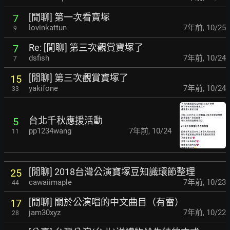
[閒聊] 第一次看寶塚
7
lovinkattun
7年前
,
10/25
9
Re: [閒聊] 第三次觀賞寶塚了
7
dsfish
7年前
,
10/24
7
[閒聊] 第三次觀賞寶塚了
15
yakifone
7年前
,
10/24
33
台北千秋應援活動
5
pp1234wang
7年前
,
10/24
11
[閒聊] 2018台灣公演寶塚豆知識環節整理
25
cawaiimaple
7年前
,
10/23
44
[閒聊] 關於公演唱的中文曲目（有雷）
17
jam30xyz
7年前
,
10/22
28