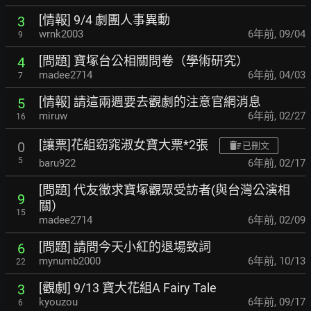
[情報] 9/4 劇團人事異動
3
wrnk2003
6年前
,
09/04
9
[問題] 寶塚台公相關問卷（學術研究）
4
madee2714
6年前
,
04/03
7
[情報] 請這兩週要去觀劇的注意官網消息
5
miruw
6年前
,
02/27
16
[讓票]花組窈窕淑女寶大票*2張
0
已刪文
5
baru922
6年前
,
02/17
[問題] 代友徵求寶塚觀眾受訪者(與台灣公演相
9
關）
15
madee2714
6年前
,
02/09
[問題] 請問今天小紅的退場致詞
6
mynumb2000
6年前
,
10/13
22
[觀劇] 9/13 寶大花組A Fairy Tale
3
kyouzou
6年前
,
09/17
6