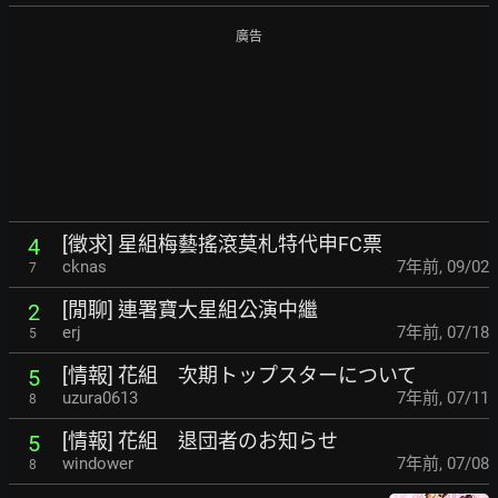
廣告
[徵求] 星組梅藝搖滾莫札特代申FC票
4
cknas
7年前
,
09/02
7
[閒聊] 連署寶大星組公演中繼
2
erj
7年前
,
07/18
5
[情報] 花組 次期トップスターについて
5
uzura0613
7年前
,
07/11
8
[情報] 花組 退団者のお知らせ
5
windower
7年前
,
07/08
8