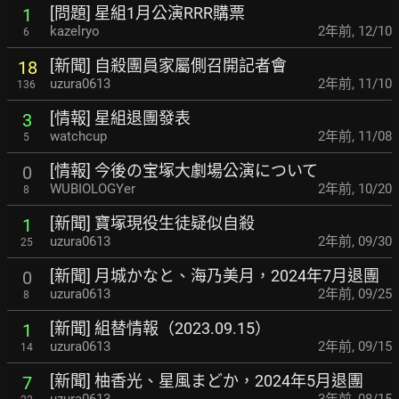
[問題] 星組1月公演RRR購票
1
kazelryo
2年前
,
12/10
6
[新聞] 自殺團員家屬側召開記者會
18
uzura0613
2年前
,
11/10
136
[情報] 星組退團發表
3
watchcup
2年前
,
11/08
5
[情報] 今後の宝塚大劇場公演について
0
WUBIOLOGYer
2年前
,
10/20
8
[新聞] 寶塚現役生徒疑似自殺
1
uzura0613
2年前
,
09/30
25
[新聞] 月城かなと、海乃美月，2024年7月退團
0
uzura0613
2年前
,
09/25
8
[新聞] 組替情報（2023.09.15）
1
uzura0613
2年前
,
09/15
14
[新聞] 柚香光、星風まどか，2024年5月退團
7