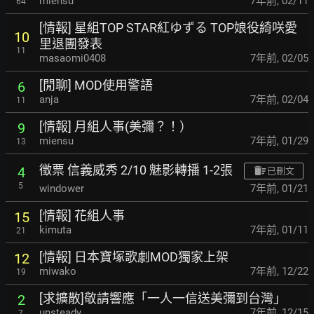
miensu
7年前
,
02/11
64
[情報] 星組TOP STAR紅ゆずる TOP娘役綺咲愛
10
里退團發表
11
masaomi0408
7年前
,
02/05
[閒聊] MOD使用警語
6
anja
7年前
,
02/04
11
[情報] 月組人事(美彌？！）
9
miensu
7年前
,
01/29
13
徵票 信義威秀 2/10 魅影轉播 1-2張
4
已刪文
5
windower
7年前
,
01/21
[情報] 花組人事
15
kimuta
7年前
,
01/11
21
[情報] 日本寶塚歌劇MOD獨家上架
12
miwako
7年前
,
12/22
19
[求擴散]敬請響應「一人一信送美彌到台灣」
2
unsteady
7年前
,
12/15
7