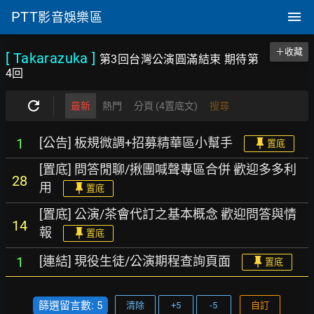
PTT
影音娛樂區
＋收藏
[ Takarazuka
]
第3回台灣公演圓滿結束 期待第
4回
最新
熱門
分頁 (4置底文)
搜尋
[公告] 板規微調+招募精華區小幫手
1
置底
[置底] 問答閒聊/揪團喊聲專區合併 歡迎多多利
28
用
置底
[置底] 公演/茶會代訂之基本概念 歡迎問答與情
14
報
置底
[連結] 現役生徒/公演期程查詢頁面
1
置底
篩選留言數: 5
清除
+5
-5
自訂