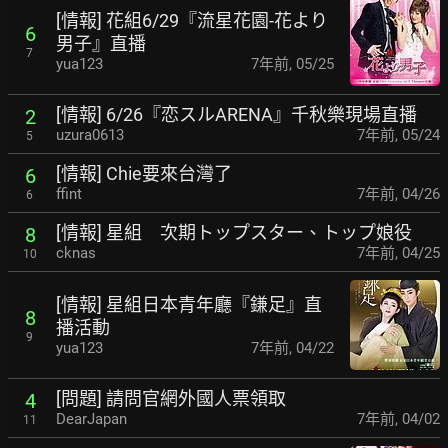
[情報] 花組6/29『流星花園-花より
6
男子』直播
7
yua123
7年前
,
05/25
[情報] 6/26『恋スルARENA』千秋樂現場直播
2
uzura0613
7年前
,
05/24
5
[情報] Chie要來台灣了
6
ffint
7年前
,
04/26
6
[情報] 星組 次期トップスター、トップ娘役
8
cknas
7年前
,
04/25
10
[情報] 星組日本青年廳『鎌足』直
8
播活動
9
yua123
7年前
,
04/22
[問題] 請問官網外國人票領取
4
DearJapan
7年前
,
04/02
11