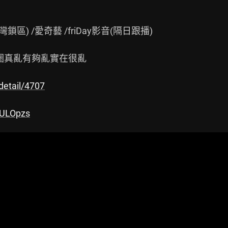
鎖區) /愛奇藝 /friDay影音(隔日跟播)

/貴圈真亂有夠亂實在很亂

detail/4707
KULOpzs