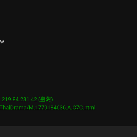


19.84.231.42 (臺灣)

s/ThaiDrama/M.1779184636.A.C7C.html