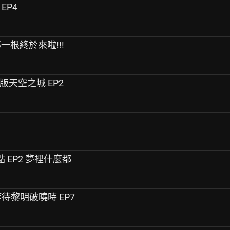
 EP4
5 那一根終於來啦!!!
nd 泰版天空之城 EP2
決勝點 EP2 夢裡什麼都
on 等待黎明破曉時 EP7