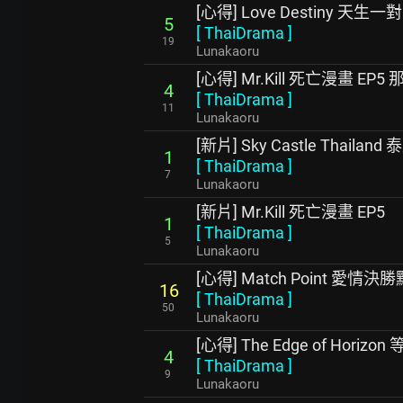
[心得] Love Destiny 天生一對
5
[
ThaiDrama
]
19
Lunakaoru
[心得] Mr.Kill 死亡漫畫 EP
4
[
ThaiDrama
]
11
Lunakaoru
[新片] Sky Castle Thaila
1
[
ThaiDrama
]
7
Lunakaoru
[新片] Mr.Kill 死亡漫畫 EP5
1
[
ThaiDrama
]
5
Lunakaoru
[心得] Match Point 愛情
16
[
ThaiDrama
]
50
Lunakaoru
[心得] The Edge of Horiz
4
[
ThaiDrama
]
9
Lunakaoru