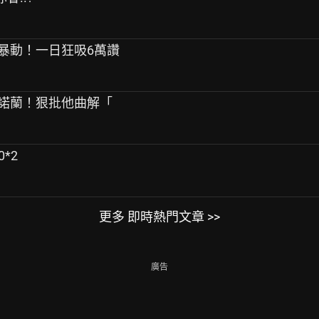
引暴動！一日狂吸6萬讚
轟諾蘭！狠批他曲解「
0*2
更多 即時熱門文章 >>
廣告