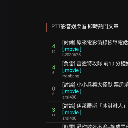
PTT影音娛樂區 即時熱門文章
[討論] 原來電影偷錄檢舉電
4
[
movie
]
10
h2030625
[負雷] 雷霆特攻隊 前10 分
4
[
movie
]
6
rronbang
[討論] 小小兵與大怪獸 票房
0
[
movie
]
8
arsl400
[討論] 伊萊羅斯「冰淇淋人
3
[
movie
]
11
arsl400
[好雷] 愛你致死不渝--換成是你