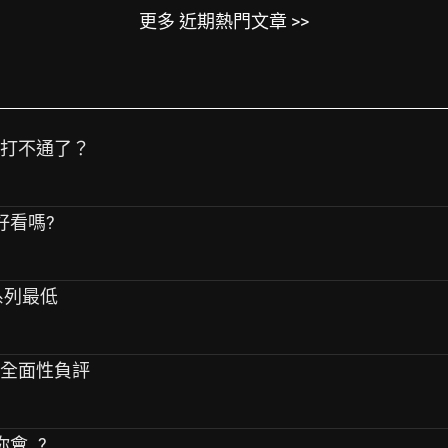
更多 近期熱門文章 >>
話打不通了？
鐘好看嗎?
系列最低
」全面性負評
會..?