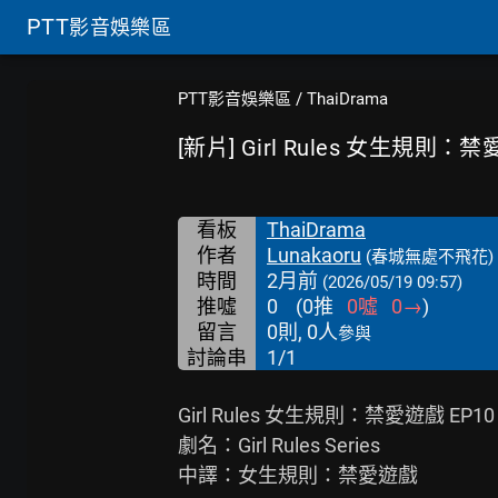
PTT
影音娛樂區
PTT影音娛樂區
/
ThaiDrama
[新片] Girl Rules 女生規則：禁
看板
ThaiDrama
作者
Lunakaoru
(春城無處不飛花)
時間
2月前
(2026/05/19 09:57)
推噓
0
(
0
推
0
噓
0
→
)
留言
0則, 0人
參與
討論串
1/1
Girl Rules 女生規則：禁愛遊戲 EP10

劇名：Girl Rules Series

中譯：女生規則：禁愛遊戲
