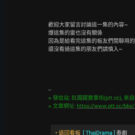
歡迎大家留言討論這一集的內容~

爆這集的雷也沒有關係

因為是給看完這集的板友們閒聊用的w
還沒看過這集的朋友們請慎入~

※ 發信站: 批踢踢實業坊(ptt.cc), 來自: 2
※ 文章網址: 
https://www.ptt.cc/bb
‣
返回看板
[
ThaiDrama
]
泰劇