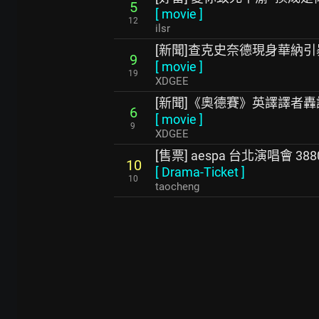
5
[
movie
]
12
ilsr
[新聞]查克史奈德現身華納
9
[
movie
]
19
XDGEE
[新聞]《奧德賽》英譯譯者
6
[
movie
]
9
XDGEE
[售票] aespa 台北演唱會 388
10
[
Drama-Ticket
]
10
taocheng