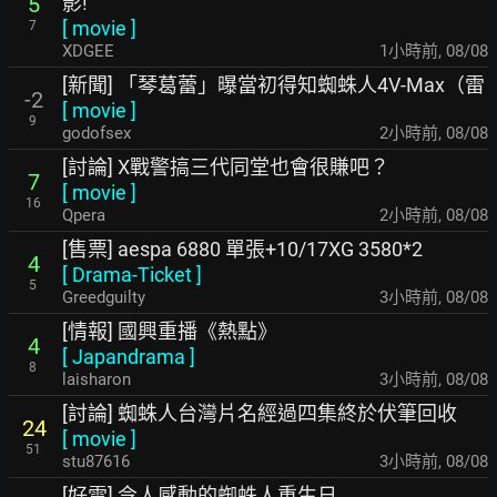
影!
5
[
movie
]
7
XDGEE
1小時前
,
08/08
[新聞] 「琴葛蕾」曝當初得知蜘蛛人4V-Max（雷
-2
[
movie
]
9
godofsex
2小時前
,
08/08
[討論] X戰警搞三代同堂也會很賺吧？
7
[
movie
]
16
Qpera
2小時前
,
08/08
[售票] aespa 6880 單張+10/17XG 3580*2
4
[
Drama-Ticket
]
5
Greedguilty
3小時前
,
08/08
[情報] 國興重播《熱點》
4
[
Japandrama
]
8
laisharon
3小時前
,
08/08
[討論] 蜘蛛人台灣片名經過四集終於伏筆回收
24
[
movie
]
51
stu87616
3小時前
,
08/08
[好雷] 令人感動的蜘蛛人重生日