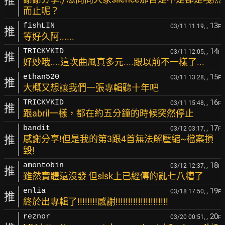
推
而止呢？
, 13
fishLIN
03/11 11:19,
F
推
等好久阿......
, 14
TRICKYKID
03/11 12:05,
F
推
好妙哦....這次曲風真多元....跟以前不一樣了...
, 15
ethan520
03/11 13:28,
F
推
大概又想讓我們一張專輯聽十年吧
, 16
TRICKYKID
03/11 15:48,
F
推
跟abril一樣，都在約五分鐘的時候突然停止
, 17
bandit
03/12 03:17,
F
推
感謝分享!但是我的第3跟4首無法解壓縮~檔案損
毀!
, 18
amontobin
03/12 12:37,
F
推
雖然實體還沒發 但slsk上已經傳的亂七八糟了
, 19
enlia
03/18 17:50,
F
推
終於出專輯了!!!!!!!!感謝!!!!!!!!!!!!!!!!!!!!!
, 20
reznor
03/20 00:51,
F