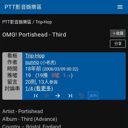
PTT
影音娛樂區
PTT影音娛樂區
/
Trip-Hop
OMG! Portishead - Third
＋收藏
分享
看板
Trip-Hop
作者
sunrio
(小老虎)
時間
18年前
(2008/03/09 00:32)
推噓
19
(
19
推
0
噓
1
→
)
留言
20則, 13人
參與
討論串
1/4 (看更多)
說明
Artist - Portishead

Album - Third (Advance)

Country – Bristol, England
