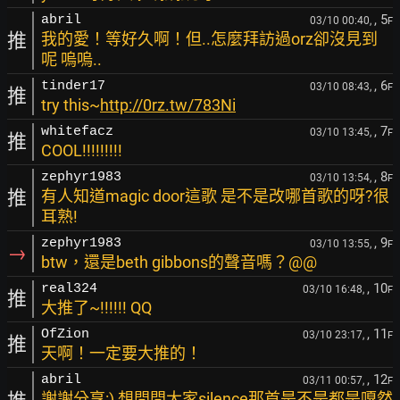
, 5
abril
03/10 00:40,
F
推
我的愛！等好久啊！但..怎麼拜訪過orz卻沒見到
呢 嗚嗚..
, 6
tinder17
03/10 08:43,
F
推
try this~
http://0rz.tw/783Ni
, 7
whitefacz
03/10 13:45,
F
推
COOL!!!!!!!!!
, 8
zephyr1983
03/10 13:54,
F
推
有人知道magic door這歌 是不是改哪首歌的呀?很
耳熟!
, 9
zephyr1983
03/10 13:55,
F
→
btw，還是beth gibbons的聲音嗎？@@
, 10
real324
03/10 16:48,
F
推
大推了~!!!!!! QQ
, 11
OfZion
03/10 23:17,
F
推
天啊！一定要大推的！
, 12
abril
03/11 00:57,
F
謝謝分享:) 想問問大家silence那首是不是都是嘎然