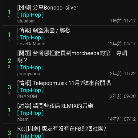
[閒聊] 分享Bonobo- silver
1
[
Trip-Hop
]
1
alubabar
7年前
,
11/17
[情報] 竊盜集團 / 鄉愁
1
[
Trip-Hop
]
1
LoveDaMusic
12年前
,
04/17
[問題] 台灣哪裡能買到morcheeba的第一專輯
啊？
2
[
Trip-Hop
]
2
jimmycoco
12年前
,
11/22
[情報] Telepopmusik 11月7號來台開唱
3
[
Trip-Hop
]
3
PHANOM
13年前
,
09/20
[討論] 請問些夜店REMIX的音樂
1
[
Trip-Hop
]
1
nbam
14年前
,
07/12
Re: [問題] 版友有沒有在FB創個社團?
3
[
Trip-Hop
]