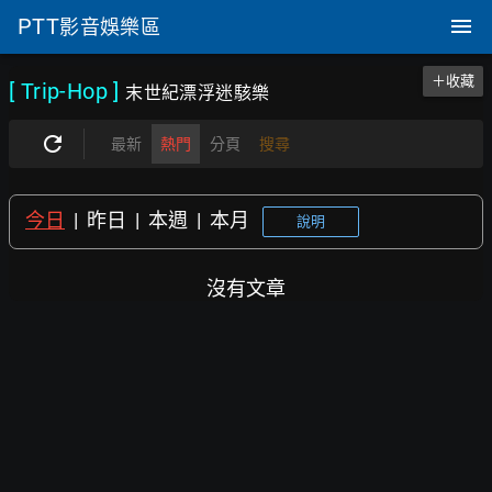
PTT
影音娛樂區
＋收藏
[ Trip-Hop
]
末世紀漂浮迷駭樂
最新
熱門
分頁
搜尋
今日
|
昨日
|
本週
|
本月
說明
沒有文章