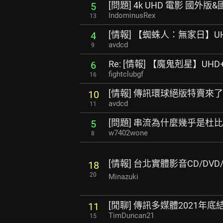
[問題] 4k UHD 電影 國外
5
IndominusRex
13
[情報] 【蜘蛛人：無家日】U
4
avdcd
9
Re: [情報] 【魔鬼剋星】UH
6
fightclubgf
16
[情報] 傳訊環球絕版特賣來了
10
avdcd
11
[問題] 串流為什麼幾乎是杜
5
w7402wone
8
[情報] 台北實體影音CD/DV
18
20
Minazuki
[閒聊] 傳訊多媒體2021年
11
TimDuncan21
15