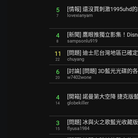
[情報] 還沒買刺激1995uhd
5
lovexianyam
7
[新聞] 鷹眼推獨立影集！Dis
4
sampsonlu919
8
[問題] 迪士尼台灣地區已確
11
chuyang
22
[討論] [問題] 3D藍光光碟的
6
w7402wone
20
[開箱] 諾曼第大空降 捷克版
4
globekiller
14
[問題] 冰與火之歌藍光收藏
3
flyusa1984
15