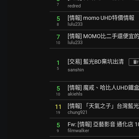
7
redred
[情報] momo UHD特價情報
5
lulu233
8
[情報] MOMO比二手還便宜的
7
lulu233
10
[交易] 藍光BD棄坑出清
1
5
sanshin
[情報] 魔戒、哈比人UHD鐵
5
akiehls
10
[情報] 「天氣之子」台灣藍光
11
chung921
19
Fw: [情報] 亞藝影音 通化店
5
filmwalker
9