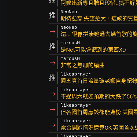
阿嬤出新專且聽且珍惜..搞不
NeoNeo
推
期待愈高 失望愈大，這歌的質
NeoNeo
→
遠... 很像拼湊她過去幾首歌的
marcusH
推
是Net可能會聽到的東西XD
marcusH
→
非常之無聊的編曲
likeaprayer
推
週五真首日流量破老娜自身紀錄 
likeaprayer
→
不過周六就如預期的大跌了56% 
likeaprayer
→
但各國首周應該都能進榜 美國看
likeaprayer
→
電台開跑情況還算OK 英國首次
likeaprayer