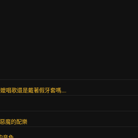
阿嬤唱歌還是戴著假牙套嗎….
的惡魔的配樂
a的音色