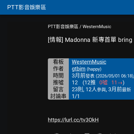
PTT
影音娛樂區
PTT影音娛樂區
/
WesternMusic
[情報] Madonna 新專首單 bring y
看板
WesternMusic
作者
gtbim
(happy)
時間
3月前
發表
(2026/05/01 06:18)
推噓
12
(
12
推
0
噓
11
→
)
留言
23則, 12人
, 3月前
參與
最新
討論串
1/1
https://lurl.cc/tv3OkH