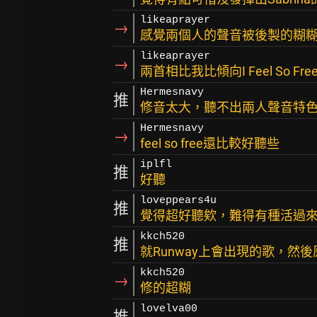
likeaprayer
→
感覺兩個人的聲音被後製的糊
likeaprayer
→
兩首相比我比傾向I Feel So Fre
Hermesnavy
推
修音太大，聽不出兩人聲音特色
Hermesnavy
→
feel so free還比較好聽些
iplfl
推
好聽
loveppears4u
推
覺得超好聽欸，難得有種活過
kkch520
推
就Runway上會出現的歌，然
kkch520
→
修的超糊
lovelva00
推