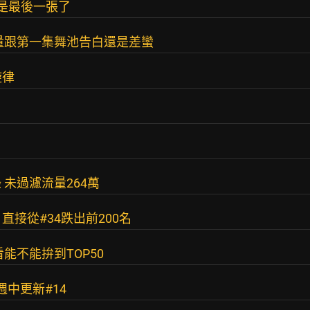
好是最後一張了
量跟第一集舞池告白還是差蠻
旋律
未過濾流量264萬
直接從#34跌出前200名
能不能拚到TOP50
週中更新#14