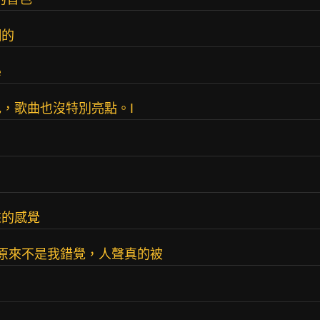
糊的
e
，歌曲也沒特別亮點。I
來的感覺
後原來不是我錯覺，人聲真的被