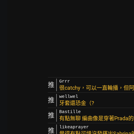
Grrr
推
很catchy，可以一直輪播，但
wellwel
推
牙套還恐金（?
Bastille
推
有點無聊 編曲像是穿著Prada
likeaprayer
推
覺得有點可惜沒發揮出Sabrin