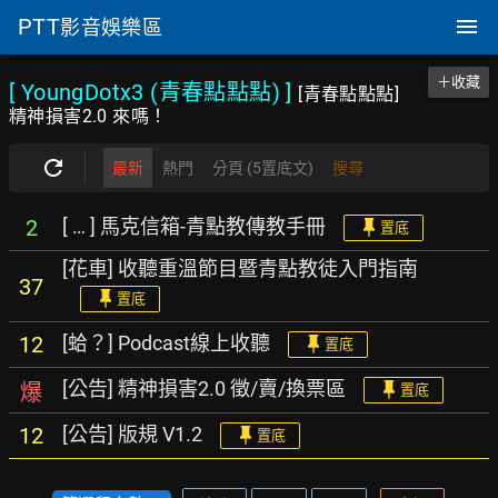
PTT
影音娛樂區
＋收藏
[ YoungDotx3 (青春點點點)
]
[青春點點點]
精神損害2.0 來嗎！
最新
熱門
分頁 (5置底文)
搜尋
[ … ] 馬克信箱-青點教傳教手冊
2
置底
[花車] 收聽重溫節目暨青點教徒入門指南
37
置底
[蛤？] Podcast線上收聽
12
置底
[公告] 精神損害2.0 徵/賣/換票區
爆
置底
[公告] 版規 V1.2
12
置底