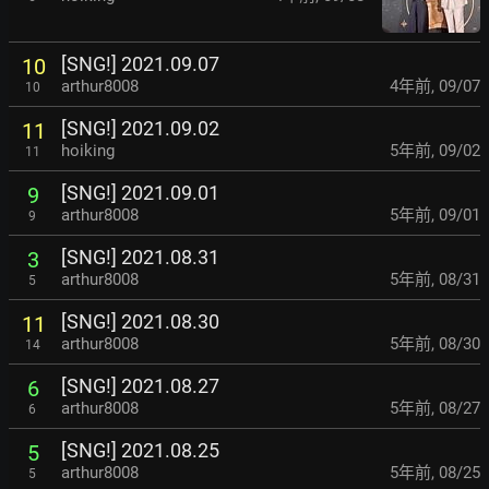
[SNG!] 2021.09.07
10
arthur8008
4年前
,
09/07
10
[SNG!] 2021.09.02
11
hoiking
5年前
,
09/02
11
[SNG!] 2021.09.01
9
arthur8008
5年前
,
09/01
9
[SNG!] 2021.08.31
3
arthur8008
5年前
,
08/31
5
[SNG!] 2021.08.30
11
arthur8008
5年前
,
08/30
14
[SNG!] 2021.08.27
6
arthur8008
5年前
,
08/27
6
[SNG!] 2021.08.25
5
arthur8008
5年前
,
08/25
5