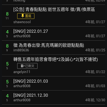
hoiking
4年前
,
02/09
5
[公告] 青春點點點 逝世五週年 徵/賣/換票區
8
置底
11
shawncool
4年前
,
01/27
[SNG!] 2022.01.27
4
arthur8008
4年前
,
01/27
5
徵 為青春出發:馬克瑪麗的歐遊點點點
8
im885636
4年前
,
01/25
9
轉售五週年追思會尊絕*2及誠心*2(皆不連號)
5
已刪文
5
angelyin11
4年前
,
01/22
[SNG!] 2022.01.03
5
arthur8008
4年前
,
01/03
5
[SNG!] 2021.12.30
4
arthur8008
4年前
,
12/30
5