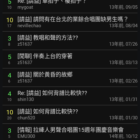
Re: [請益] 單拍子、複拍子？
5
mygoat
13年前
,
09/05
10
[請益] 請問有在台北的業餘合唱團缺男生嗎？
10
nevillechao
13年前
,
08/04
17
[請益] 教唱和聲的方法??
3
z51637
13年前
,
07/26
8
[閒聊] 伴奏上台的穿著
5
z51637
13年前
,
03/13
6
[請益] 關於黃昏的故鄉
4
z51637
13年前
,
02/26
6
Re: [請益] 如何背譜比較快??
4
shin130
13年前
,
01/31
10
[請益] 如何背譜比較快??
10
chun520
13年前
,
01/30
20
[情報] 拉縴人男聲合唱團15週年團慶音樂會
3
EMU300
14年前
,
10/12
5