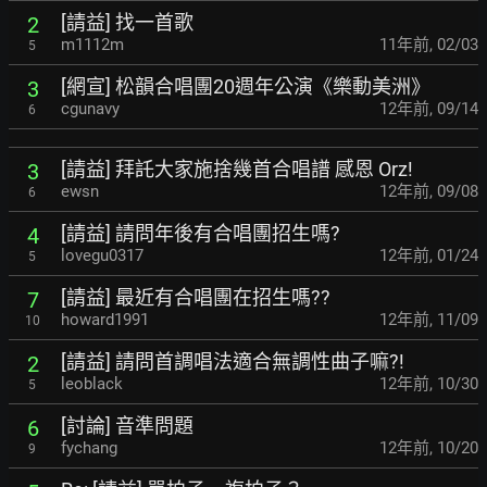
[請益] 找一首歌
2
m1112m
11年前
,
02/03
5
[網宣] 松韻合唱團20週年公演《樂動美洲》
3
cgunavy
12年前
,
09/14
6
[請益] 拜託大家施捨幾首合唱譜 感恩 Orz!
3
ewsn
12年前
,
09/08
6
[請益] 請問年後有合唱團招生嗎?
4
lovegu0317
12年前
,
01/24
5
[請益] 最近有合唱團在招生嗎??
7
howard1991
12年前
,
11/09
10
[請益] 請問首調唱法適合無調性曲子嘛?!
2
leoblack
12年前
,
10/30
5
[討論] 音準問題
6
fychang
12年前
,
10/20
9