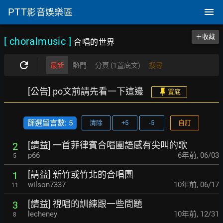
PTT
影音娛樂區
＋收藏
[ choralmusic
]
合唱的世界
最新
熱門
分頁 (1置底文)
搜尋
[公告] po文前請先看一下這邊
置底
篩選留言數: 5
清除
+5
-5
自訂
[請益] 一首菲律賓合唱團語感有尖叫的歌
2
p66
6年前
,
06/03
5
[請益] 新竹或竹北的合唱團
1
wilson7337
10年前
,
06/17
11
[請益] 視唱的訓練跟一些問題
3
lecheney
10年前
,
12/31
8