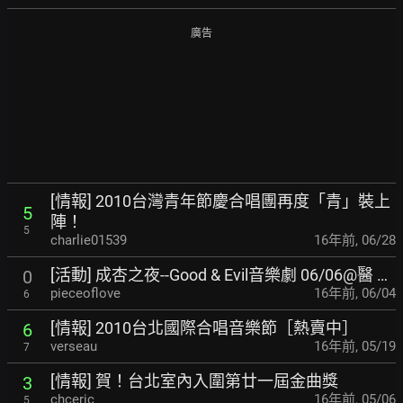
廣告
[情報] 2010台灣青年節慶合唱團再度「青」裝上
5
陣！
5
charlie01539
16年前
,
06/28
[活動] 成杏之夜--Good & Evil音樂劇 06/06@醫 …
0
pieceoflove
16年前
,
06/04
6
[情報] 2010台北國際合唱音樂節［熱賣中］
6
verseau
16年前
,
05/19
7
[情報] 賀！台北室內入圍第廿一屆金曲獎
3
chceric
16年前
,
05/06
5