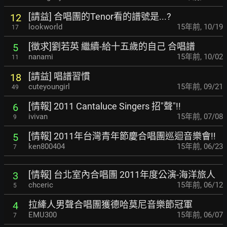
[請益] 合唱團的Tenor看的譜號是...?
12
lookworld
15年前
,
10/19
17
[徵求]劉若英 繼續-給十五歲的自己 合唱譜
5
nanami
15年前
,
10/02
11
[請益] 唱譜習慣
18
cuteyoungirl
15年前
,
09/21
49
[情報] 2011 Cantaluce Singers 招"聲"!!
6
ivivan
15年前
,
07/08
9
[情報] 2011年台灣青年節慶合唱團巡迴音樂會!!
5
ken800404
15年前
,
06/23
7
[情報] 台北室內合唱團 2011年度公演-海洋旅人
3
chceric
15年前
,
06/12
5
拉縴人男聲合唱團獲德哈莫尼音樂節冠軍
4
EMU300
15年前
,
06/07
7