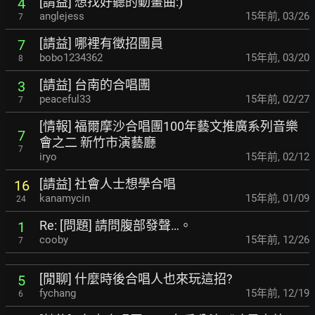
[請益] 想找好聽的動畫曲:)
4
anglejess
15年前
,
03/26
7
[請益] 哪裡有徵招團員
7
bobo1234362
15年前
,
03/20
8
[請益] 台南的合唱團
3
peaceful33
15年前
,
02/27
7
[情報] 福爾摩沙合唱團100年藝文推廣系列音樂
7
會之二 新竹市演藝廳
7
iryo
15年前
,
02/12
[請益] 社會人士想學合唱
16
kanamycin
15年前
,
01/09
24
Re: [問題] 請問腹部發聲…。
1
cooby
15年前
,
12/26
7
[閒聊] 什麼時後合唱人也來玩這招?
5
fychang
15年前
,
12/19
6