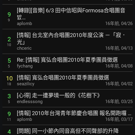
[轉錄][音樂] 6/3 田中信昭與Formosa合唱團音
9
밠…
9
aplomb
16年前
,
04/26
[情報] 台北室內合唱團2010年度公演 －「寂．
2
光」
10
chceric
16年前
,
04/13
Re: [情報] 寬弘合唱團2010年夏季團員徵選
5
fychang
16年前
,
04/08
5
[情報] 寬弘合唱團2010年夏季團員徵選
10
seazilicy
16年前
,
04/02
18
[心得] 走一遭夢境一般的《花樹下》
3
endlesssong
16年前
,
03/25
5
[情報] 2010年台灣青年節慶合唱團 報名開跑囉 …
9
aplomb
16年前
,
03/17
11
[問題] 同一小節內同音高但不同聲部的升降
4