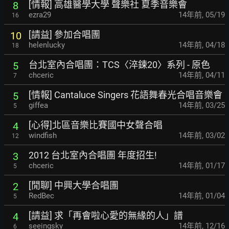
[情報] 高雄醫學大學 聲樂社 夏季音樂會
8
ezra29
14年前
,
05/19
16
[請益] 參加合唱團
10
helenlucky
14年前
,
04/18
18
台北室內合唱團：TCS〈淬鍊20〉系列 - 原色
5
chceric
14年前
,
04/11
7
[情報] Cantaluce Singers 花語舞春光合唱音樂會
5
giffea
14年前
,
03/25
5
[心得]北區音樂比賽國中女聲合唱
4
windfish
14年前
,
03/02
12
2012 台北室內合唱團 年度招生!
3
chceric
14年前
,
01/17
5
[閒聊] 中興大學合唱團
2
RedBec
14年前
,
01/04
5
[請益] 求「再會啦心愛的無緣的人」譜
4
seeingsky
14年前
,
12/16
6