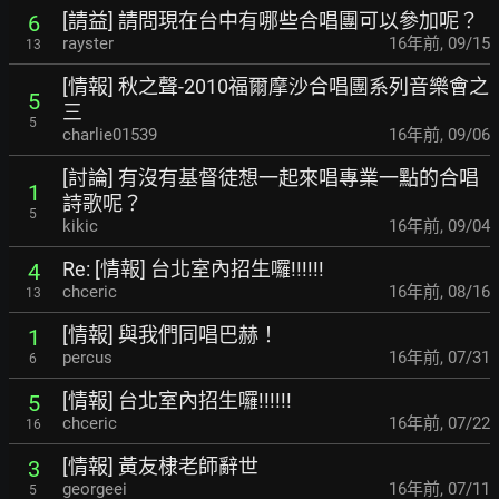
[請益] 請問現在台中有哪些合唱團可以參加呢？
6
rayster
16年前
,
09/15
13
[情報] 秋之聲-2010福爾摩沙合唱團系列音樂會之
5
三
5
charlie01539
16年前
,
09/06
[討論] 有沒有基督徒想一起來唱專業一點的合唱
1
詩歌呢？
5
kikic
16年前
,
09/04
Re: [情報] 台北室內招生囉!!!!!!
4
chceric
16年前
,
08/16
13
[情報] 與我們同唱巴赫！
1
percus
16年前
,
07/31
6
[情報] 台北室內招生囉!!!!!!
5
chceric
16年前
,
07/22
16
[情報] 黃友棣老師辭世
3
georgeei
16年前
,
07/11
5