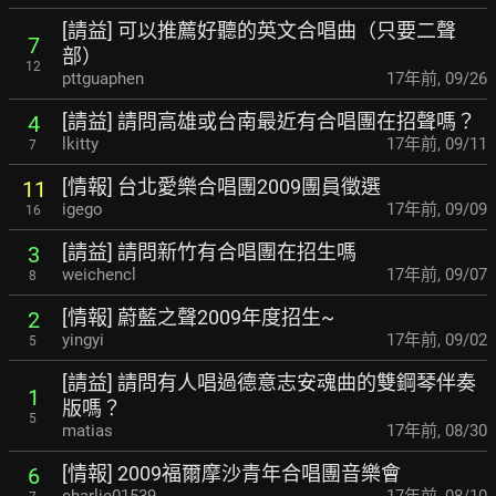
[請益] 可以推薦好聽的英文合唱曲（只要二聲
7
部）
12
pttguaphen
17年前
,
09/26
[請益] 請問高雄或台南最近有合唱團在招聲嗎？
4
lkitty
17年前
,
09/11
7
[情報] 台北愛樂合唱團2009團員徵選
11
igego
17年前
,
09/09
16
[請益] 請問新竹有合唱團在招生嗎
3
weichencl
17年前
,
09/07
8
[情報] 蔚藍之聲2009年度招生~
2
yingyi
17年前
,
09/02
5
[請益] 請問有人唱過德意志安魂曲的雙鋼琴伴奏
1
版嗎？
5
matias
17年前
,
08/30
[情報] 2009福爾摩沙青年合唱團音樂會
6