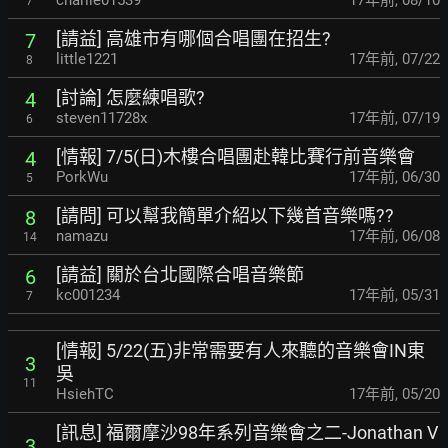
charlie01539
17年前
,
08/10
7
[請益] 高雄市有哪個合唱團在招生?
7
little1221
17年前
,
07/22
8
[討論] 怎麼練唱歌?
4
steven11728x
17年前
,
07/19
6
[情報] 7/5(日)木樓合唱團赴韓比賽行前音樂會
4
PorkWu
17年前
,
06/30
5
[請問] 可以幫我簡單介紹以下幾首音樂嗎??
8
namazu
17年前
,
06/08
14
[請益] 關於台北國際合唱音樂節
6
kc001234
17年前
,
05/31
7
[情報] 5/22(五)非常需要有人來聽的音樂會IN東
3
吳
11
HsiehTC
17年前
,
05/20
[訊息] 福爾摩沙98年系列音樂會之二-Jonathan V
3