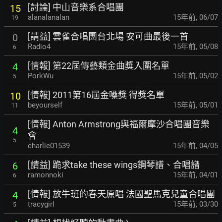
[討論] 中山音樂系合唱團
15
alanalanalan
15年前
,
06/07
19
[請益] 雲雀合唱團台北場 安可曲最後一首
0
Radio4
15年前
,
05/08
6
[情報] 第22屆傳藝類金曲獎入圍名單
4
PorkWu
15年前
,
05/02
5
[情報] 2011第16屆金嗓獎 得獎名單
10
beyourself
15年前
,
05/01
11
[情報] Anton Armstrong與福爾摩沙合唱團音樂
4
會
5
charlie01539
15年前
,
04/05
[請益] 跪求take these wings鋼琴譜、合唱譜
6
ramonnoki
15年前
,
04/01
6
[情報] 放牛班的春天原唱 法國聖馬克兒童合唱團
4
tracygirl
15年前
,
03/30
5