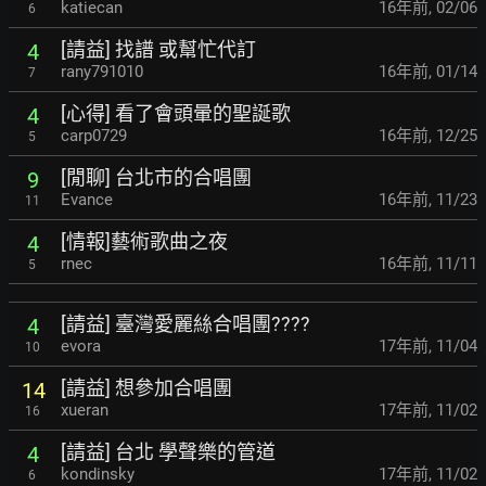
katiecan
16年前
,
02/06
6
[請益] 找譜 或幫忙代訂
4
rany791010
16年前
,
01/14
7
[心得] 看了會頭暈的聖誕歌
4
carp0729
16年前
,
12/25
5
[閒聊] 台北市的合唱團
9
Evance
16年前
,
11/23
11
[情報]藝術歌曲之夜
4
rnec
16年前
,
11/11
5
[請益] 臺灣愛麗絲合唱團????
4
evora
17年前
,
11/04
10
[請益] 想參加合唱團
14
xueran
17年前
,
11/02
16
[請益] 台北 學聲樂的管道
4
kondinsky
17年前
,
11/02
6