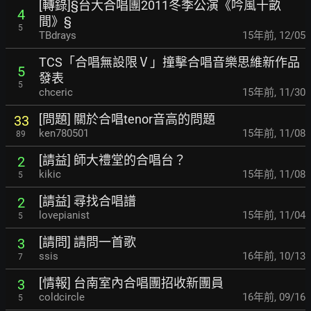
[轉錄]§台大合唱團2011冬季公演《吟風十畝
4
間》§
5
TBdrays
15年前
,
12/05
TCS「合唱無設限Ⅴ」撞擊合唱音樂思維新作品
5
發表
5
chceric
15年前
,
11/30
[問題] 關於合唱tenor音高的問題
33
ken780501
15年前
,
11/08
89
[請益] 師大禮堂的合唱台？
2
kikic
15年前
,
11/08
5
[請益] 尋找合唱譜
2
lovepianist
15年前
,
11/04
5
[請問] 請問一首歌
3
ssis
16年前
,
10/13
7
[情報] 台南室內合唱團招收新團員
3
coldcircle
16年前
,
09/16
5