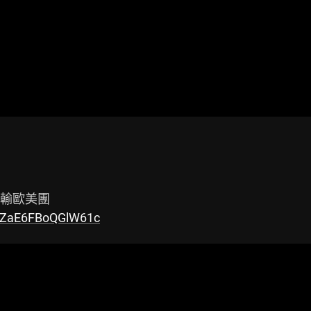
7VZaE6FBoQGlW61c