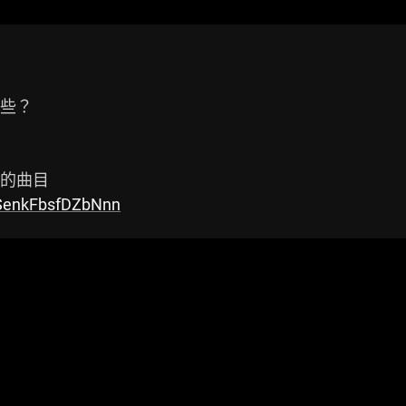
些？

AGSenkFbsfDZbNnn