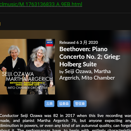
s/clmusic/M.1763136833.A.9EB.html
g