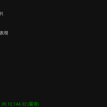


表現

9.12.144.32 (臺灣)
