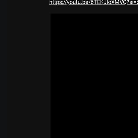
https://youtu.be/6TEKJIoXMVQ?s