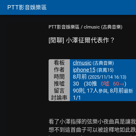
PTT
影音娛樂區
PTT影音娛樂區
/
clmusic (古典音樂)
[閒聊] 小澤征爾代表作？
看板
clmusic
(古典音樂)
作者
iphone15
(哀鳳15)
時間
8月前
(2025/11/14 16:13)
推噓
30
(
30
推
0
噓
60
→
)
留言
90則, 17人
, 8月前
參與
最新
討論串
1/1
看了小澤指揮的弦樂小夜曲真是讓我