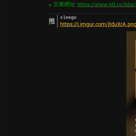
※ 文章網址: 
https://www.ptt.cc/bb
sleego
推
https://i.imgur.com/jtduXrA.pn