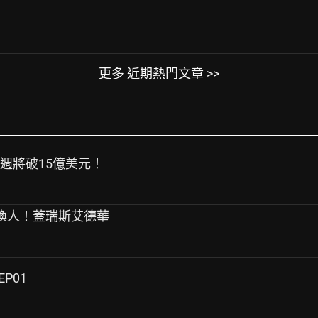
更多 近期熱門文章 >>
本週將破15億美元！
演換人！蓋瑞斯艾德華
EP01