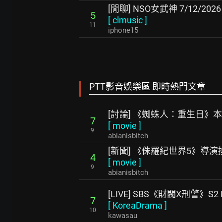
[閒聊] NSO女武神 7/12/2026
5
[
clmusic
]
11
iphone15
PTT影音娛樂區 即時熱門文章
[討論] 《蜘蛛人：重生日》
7
[
movie
]
9
abianisbitch
[新聞] 《侏羅紀世界5》導
4
[
movie
]
9
abianisbitch
[LIVE] SBS《財閥X刑警》S2 
7
[
KoreaDrama
]
10
kawasau