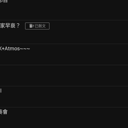
月節目
琴家早衰？
已刪文
+Atmos~~~
l
獨奏會