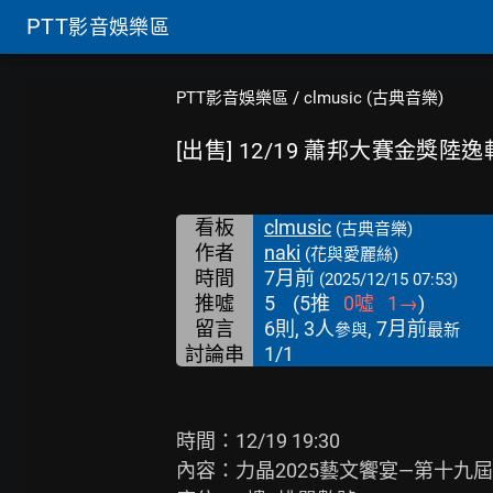
PTT
影音娛樂區
PTT影音娛樂區
/
clmusic (古典音樂)
[出售] 12/19 蕭邦大賽金獎陸逸軒
看板
clmusic
(古典音樂)
作者
naki
(花與愛麗絲)
時間
7月前
(2025/12/15 07:53)
推噓
5
(
5
推
0
噓
1
→
)
留言
6則, 3人
, 7月前
參與
最新
討論串
1/1
時間：12/19 19:30

內容：力晶2025藝文饗宴—第十九