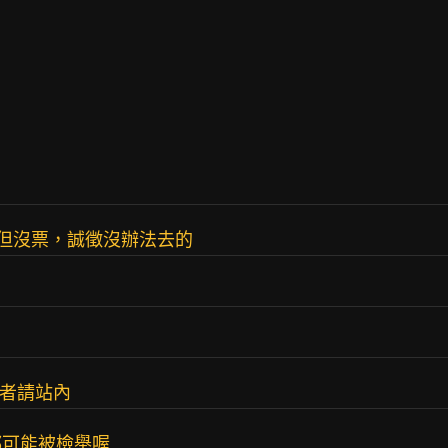
聽但沒票，誠徵沒辦法去的
意者請站內
都可能被檢舉喔