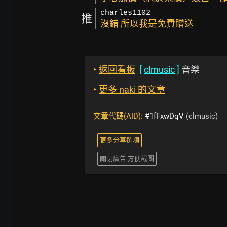
charles1102
推
沒錯 所以我是免費贈送
‣
返回看板
[
clmusic
]
音樂
‣
更多 naki 的文章
文章代碼(AID):
#1fFxwDqV
(clmusic)
更多分享選項
關閉廣告 方便截圖