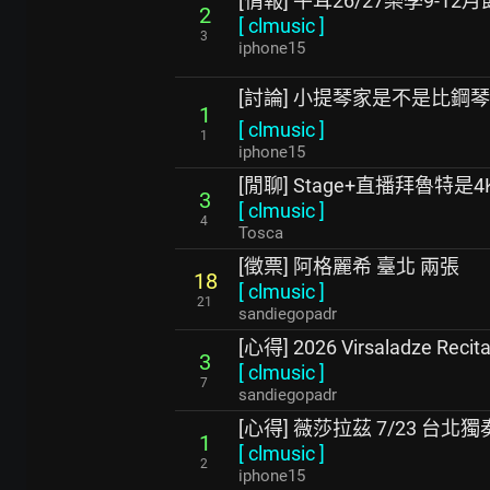
[情報] 牛耳26/27樂季9-12
2
[
clmusic
]
3
iphone15
[討論] 小提琴家是不是比鋼
1
[
clmusic
]
1
iphone15
[閒聊] Stage+直播拜魯特是4K
3
[
clmusic
]
4
Tosca
[徵票] 阿格麗希 臺北 兩張
18
[
clmusic
]
21
sandiegopadr
[心得] 2026 Virsaladze Recita
3
[
clmusic
]
7
sandiegopadr
[心得] 薇莎拉茲 7/23 台北
1
[
clmusic
]
2
iphone15