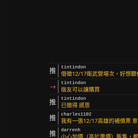
tintindon
推
借徵12/17衛武營場次，好想
tintindon
→
版友可以讓購買
tintindon
推
已徵得 感恩
charles1102
推
我有一張12/17高雄的補償票 
darrenh
推
小心加價（高於票價）販售，