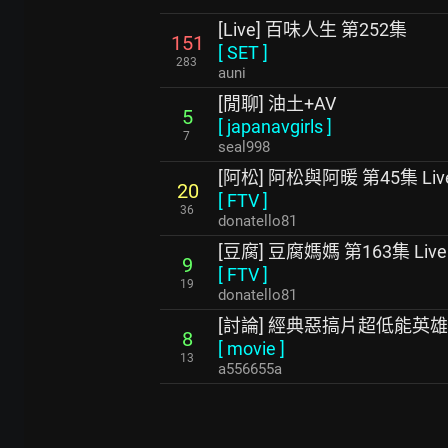
[Live] 百味人生 第252集
151
[
SET
]
283
auni
[閒聊] 油土+AV
5
[
japanavgirls
]
7
seal998
[阿松] 阿松與阿暖 第45集 Liv
20
[
FTV
]
36
donatello81
[豆腐] 豆腐媽媽 第163集 Live
9
[
FTV
]
19
donatello81
[討論] 經典惡搞片超低能英雄
8
[
movie
]
13
a556655a