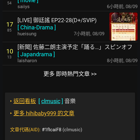
[
movie
]
54
saiiys
6小時前
,
08/09
[LIVE] 御廷謠 EP22-28(D+/SVIP)
17
[
China-Drama
]
85
hueisung
7小時前
,
08/09
[新聞] 佐藤二朗主演予定「踊る…」スピンオフ
10
[
Japandrama
]
13
laisharon
8小時前
,
08/09
更多 即時熱門文章 >>
‣
返回看板
[
clmusic
]
音樂
‣
更多 hihibaby999 的文章
文章代碼(AID):
#1fIcaiF8
(clmusic)