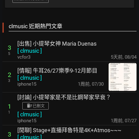
clmusic 近期熱門文章
[出售] 小提琴女神 Maria Duenas
3
[
clmusic
]
5
vcfor3
5天前
,
08/04
[情報] 牛耳26/27樂季9-12月節目
2
[
clmusic
]
3
iphone15
1周前
,
07/30
[討論] 小提琴家是不是比鋼琴家早衰？
1
已刪文
1
[
clmusic
]
iphone15
1周前
,
07/27
[閒聊] Stage+直播拜魯特是4K+Atmos~~~
3
[
clmusic
]