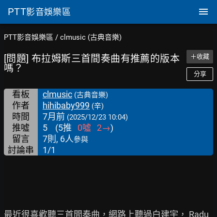
PTT
影音娛樂區
PTT影音娛樂區
/
clmusic (古典音樂)
[問題] 布拉姆斯三首間奏曲有推薦的版本
＋收藏
嗎？
分享
看板
clmusic
(古典音樂)
作者
hihibaby999
(辛)
時間
7月前
(2025/12/23 10:04)
推噓
5
(
5
推
0
噓
2
→
)
留言
7則, 6人
參與
討論串
1/1
最近很喜歡聽三首間奏曲，網路上聽過白建宇， Radu 