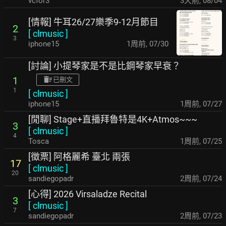
vcfor3
3天前
,
08/04
[情報] 牛耳26/27樂季9-12月節目
2
[
clmusic
]
3
iphone15
1周前
,
07/30
[討論] 小提琴家是不是比鋼琴家早衰？
1
已刪文
1
[
clmusic
]
iphone15
1周前
,
07/27
[閒聊] Stage+直播拜魯特是4K+Atmos~~~
3
[
clmusic
]
4
Tosca
1周前
,
07/25
[徵票] 阿格麗希 臺北 兩張
17
[
clmusic
]
20
sandiegopadr
2周前
,
07/24
[心得] 2026 Virsaladze Recital
3
[
clmusic
]
7
sandiegopadr
2周前
,
07/23