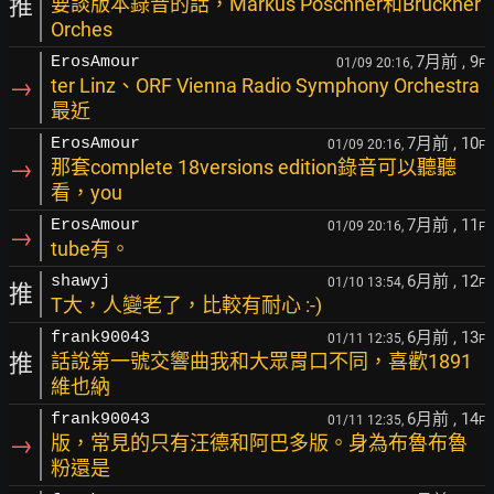
推
要談版本錄音的話，Markus Poschner和Bruckner
Orches
7月前
, 9
ErosAmour
01/09 20:16,
F
→
ter Linz、ORF Vienna Radio Symphony Orchestra
最近
7月前
, 10
ErosAmour
01/09 20:16,
F
→
那套complete 18versions edition錄音可以聽聽
看，you
7月前
, 11
ErosAmour
01/09 20:16,
F
→
tube有。
6月前
, 12
shawyj
01/10 13:54,
F
推
T大，人變老了，比較有耐心 :-)
6月前
, 13
frank90043
01/11 12:35,
F
推
話說第一號交響曲我和大眾胃口不同，喜歡1891
維也納
6月前
, 14
frank90043
01/11 12:35,
F
→
版，常見的只有汪德和阿巴多版。身為布魯布魯
粉還是