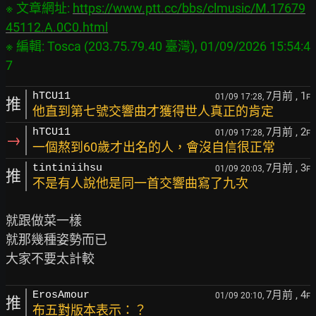
※ 文章網址: 
https://www.ptt.cc/bbs/clmusic/M.17679
45112.A.0C0.html
※ 編輯: Tosca (203.75.79.40 臺灣), 01/09/2026 15:54:4
7月前
, 1
hTCU11
01/09 17:28,
F
推
他直到第七號交響曲才獲得世人真正的肯定
7月前
, 2
hTCU11
01/09 17:28,
F
→
一個熬到60歲才出名的人，會沒自信很正常
7月前
, 3
tintiniihsu
01/09 20:03,
F
推
不是有人說他是同一首交響曲寫了九次
就跟做菜一樣

就那幾種姿勢而已

7月前
, 4
ErosAmour
01/09 20:10,
F
推
布五對版本表示：？