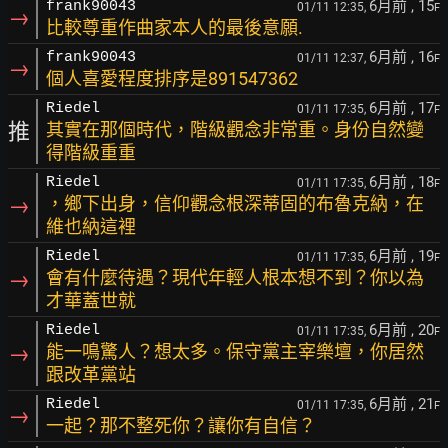
6月前
, 15
frank90043
01/11 12:35,
F
→
比較尊重作曲家本人的最後意願.
6月前
, 16
frank90043
01/11 12:37,
F
→
個人喜愛程度排序是891547362
6月前
, 17
Riedel
01/11 17:35,
F
推
其實在那個時代，階級觀念非常重。身份自然變
得階級重重
6月前
, 18
Riedel
01/11 17:35,
F
→
，鄉下出身，信仰觀念根深蒂固的布魯克納，在
維也納這裡
6月前
, 19
Riedel
01/11 17:35,
F
→
會有什麼待遇？現代年輕人根本想不到？你以為
才華蓋世就
6月前
, 20
Riedel
01/11 17:35,
F
→
能一鳴驚人？想太多。保守黨主宰樂壇，你居然
跟改革黨站
6月前
, 21
Riedel
01/11 17:35,
F
→
一起？那不整死你？讓你有自信？