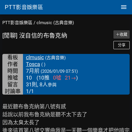
PTT
影音娛樂區
PTT影音娛樂區
/
clmusic (古典音樂)
[閒聊] 沒自信的布魯克納
＋收藏
分享
看板
clmusic
(古典音樂)
作者
Tosca
( )
時間
7月前
(2026/01/09 07:51)
推噓
10
(
10
推
0
噓
21
→
)
留言
31則, 8人
參與
討論串
1/1
最近聽布魯克納第八號有感

話說以前我布魯克納是聽不太下去了

因為太臭太長了

後來這首第八號交響曲我是一天聽一個樂章才把他啃完