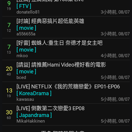
9
[
FTV
]
19
donatello81
3小時前
,
08/07
[討論] 經典惡搞片超低能英雄
7
[
movie
]
12
a556655a
3小時前
,
08/07
[好雷] 蜘蛛人:重生日 奈德才是女主吧
7
[
movie
]
13
mkoo
4小時前
,
08/07
[請益] 請推薦Hami Video裡好看的電影
20
[
movie
]
40
bced
5小時前
,
08/07
[LIVE] NETFLIX《我的荒糖戀愛》EP01-EP06
13
[
KoreaDrama
]
19
kawasau
5小時前
,
08/07
[LIVE] 倒數第二次戀愛3 EP08
30
[
Japandrama
]
60
MikaHakkinen
5小時前
,
08/07