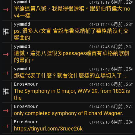
6月前
, 22
yymmdd
01/12 18:19,
F
→
單論這第八號，我覺得很滑稽。跟舒伯特偉大mo
v4一樣
6月前
, 23
yymmdd
01/13 17:44,
F
推
ps. 很多人/文宣 會說布魯克納補了華格納沒有交
響曲的
6月前
, 24
yymmdd
01/13 17:45,
F
→
遺憾，這第八號很多passages確實有華格納歌劇
的畫面，
6月前
, 25
yymmdd
01/13 17:48,
F
→
那這代表了什麼 ? 就看從什麼樣的立場切入了 ...
6月前
, 26
ErosAmour
01/14 02:10,
F
推
The Symphony in C major, WWV 29, from 1832 is
the
6月前
, 27
ErosAmour
01/14 02:10,
F
→
only completed symphony of Richard Wagner.
6月前
, 28
ErosAmour
01/14 02:10,
F
→
https://tinyurl.com/3ruee26k