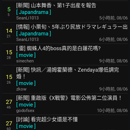
[新聞] 山本舞香、第1子出産を報告
5
[
Japandrama
]
5
SeanLi1013
5小時前
,
08/06
[情報] 小栗旬、5年ぶり民放ドラマレギュラー出
14
[
Japandrama
]
21
SeanLi1013
6小時前
,
08/06
[ 雷] 蜘蛛人4的boss真的是白蓮花嗎?
15
[
movie
]
28
sinechen
9小時前
,
08/06
[新聞] 快訊／湯姆霍蘭德、Zendaya爆低調完
婚！
15
[
movie
]
26
zkow
9小時前
,
08/06
[新聞] 重啟版《X戰警》電影公佈第二位演員！
27
[
movie
]
46
godofsex
10小時前
,
08/06
[討論] 看完超少女還是不懂
27
[
movie
]
60