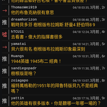
他的錄音都好古老噢，會不會音質很差？
3月前
, 2
ThomasWei919
04/18 03:35,
F
→
他的布魯克納很有意思
3月前
, 3
dreamhorizon
04/18 08:48,
F
推
戰時貝多芬 樹根版布拉姆斯 舒曼4 舒伯特8 9
3月前
, 4
hTCU11
04/18 12:24,
F
噓
去看書，偉大的指揮書很多
3月前
, 5
yamatai
04/18 14:21,
F
→
貝六很有名 樹根版布拉姆斯印象最深刻
3月前
, 6
Huangs
04/19 10:31,
F
推
1944英雄 1945布二 經典！
3月前
, 7
sandiegopadr
04/19 11:30,
F
推
樹根版是啥？
3月前
, 8
zoiagapo
04/19 13:07,
F
推
福特萬格勒的1951年的拜魯特版貝九不是經典
嗎？
3月前
, 9
yattin
04/20 17:16,
F
推
他的英雄有很多版本，你是聽哪一年哪一場的？