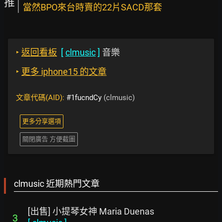
推
當然BPO來台時賣的22片SACD那套
‣
返回看板
[
clmusic
]
音樂
‣
更多 iphone15 的文章
文章代碼(AID):
#1fucndCy
(clmusic)
更多分享選項
關閉廣告 方便截圖
clmusic 近期熱門文章
[出售] 小提琴女神 Maria Duenas
3