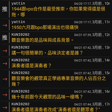
3月前
, 10
yattin
04/20 17:17,
F
推
1944跟vpo合作是最受推崇，你如果覺得還是很
拖，哪
3月前
, 11
yattin
04/20 17:17,
F
→
1950六月跟bpo那場演出也很痛快
3月前
, 12
KUNI0202
04/21 07:39,
F
推
聽音樂靠的是品味與成長背景。
3月前
, 13
KUNI0202
04/21 07:42,
F
→
講一句很簡單的，品味決定者是誰？
3月前
, 14
KUNI0202
04/21 07:42,
F
→
演奏者還是演奏者？
3月前
, 15
KUNI0202
04/21 07:42,
F
→
聽音樂會的觀眾真正學過專業音樂的人佔百分之
幾？
3月前
, 16
KUNI0202
04/21 07:42,
F
→
幾十年前跟今天觀眾的品味一樣嗎？
3月前
, 17
KUNI0202
04/21 07:44,
F
→
演奏者還是演奏者改成"演奏者還是聽眾者？"