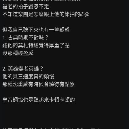
福老的拍子飄忽不定

不知道樂團是怎麼跟上他的節拍的@@

但我自己聽下來也有一些疑惑

1. 古典時期不對味？

聽他的莫札特總覺得厚重了點

沒那種輕盈感

2. 英雄變老英雄？

他的貝三速度真的頗慢

那種沈重感有時候會聽得有點累

皇帝鋼協也是聽起來卡頓卡頓的
