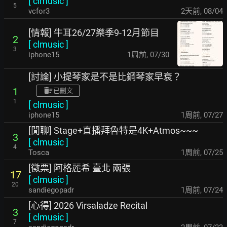
[
clmusic
]
5
vcfor3
2天前
,
08/04
[情報] 牛耳26/27樂季9-12月節目
2
[
clmusic
]
3
iphone15
1周前
,
07/30
[討論] 小提琴家是不是比鋼琴家早衰？
1
已刪文
1
[
clmusic
]
iphone15
1周前
,
07/27
[閒聊] Stage+直播拜魯特是4K+Atmos~~~
3
[
clmusic
]
4
Tosca
1周前
,
07/25
[徵票] 阿格麗希 臺北 兩張
17
[
clmusic
]
20
sandiegopadr
1周前
,
07/24
[心得] 2026 Virsaladze Recital
3
[
clmusic
]
7