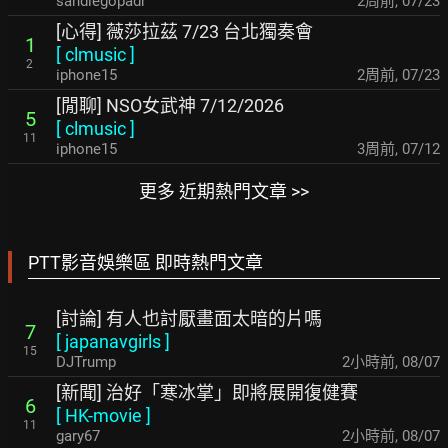
sandiegopadr
2周前
,
07/23
[心得] 薇莎拉茲 7/23 台北獨奏會
1
[
clmusic
]
2
iphone15
2周前
,
07/23
[閒聊] NSO女武神 7/12/2026
5
[
clmusic
]
11
iphone15
3周前
,
07/12
更多 近期熱門文章 >>
PTT影音娛樂區 即時熱門文章
[討論] 有人也討厭畫面太暗的片嗎
7
[
japanavgirls
]
15
DJTrump
2小時前
,
08/07
[新聞] 治好「寒冰掌」即將展開復健賽
6
[
HK-movie
]
11
gary67
2小時前
,
08/07