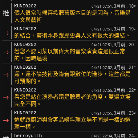
3月前
, 18
KUNI0202
04/21 07:51,
F
推
個人很常時候喜歡聽舊版本目的是因為，音樂是
人文與藝術
3月前
, 19
KUNI0202
04/21 07:51,
F
→
的結合，藝術本身跟歷史與人文有很大的連結。
3月前
, 20
KUNI0202
04/21 07:51,
F
→
若您不認同某以前偉大的音樂演奏這是很正常
的，因時過境
3月前
, 21
KUNI0202
04/21 07:52,
F
→
遷，還不論技術及錄音跟數位的進步，這些都是
可預期的。
3月前
, 22
KUNI0202
04/21 07:55,
F
→
看您是站在演奏者還是聽眾者的角度，雙邊立場
完全不同。
3月前
, 23
KUNI0202
04/21 07:55,
F
→
這就跟廚師與食客品嚐料理立場不同是一樣的道
理一樣。
3月前
, 24
herroyuilh
04/23 22:34,
F