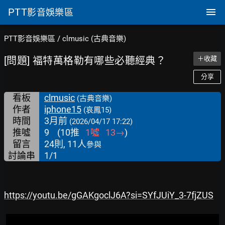
PTT
影音娛樂區
PTT影音娛樂區
/
clmusic (古典音樂)
[問題] 福特萬格勒有哪些必聽經典？
＋收藏
分享
看板
clmusic
(古典音樂)
作者
iphone15
(哀鳳15)
時間
3月前
(2026/04/17 17:22)
推噓
9
(
10
推
1
噓
13
→
)
留言
24則, 11人
參與
討論串
1/1
https://youtu.be/gGAKgoclJ6A?si=SYfJUiY_3-7fjZUS