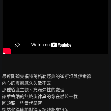
最近剛聽完福特萬格勒經典的崔斯坦與伊索德

內心的震撼感久久散不去

那種極度主觀、充滿彈性的處理

讓華格納的無終旋律真的像在燃燒一樣

回頭聽一些當代錄音

突然覺得節拍對得太準聽起來很呆
