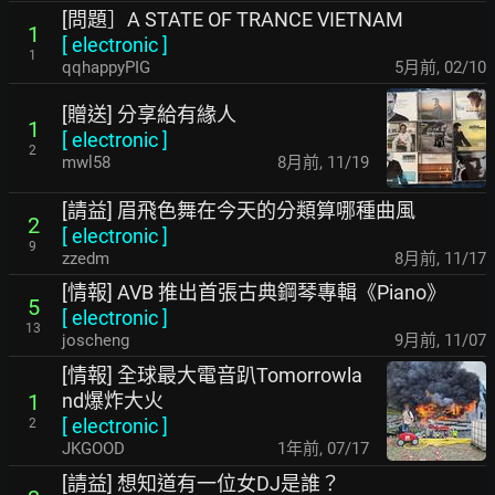
[問題］A STATE OF TRANCE VIETNAM
1
[
electronic
]
1
qqhappyPIG
5月前
,
02/10
[贈送] 分享給有緣人
1
[
electronic
]
2
mwl58
8月前
,
11/19
[請益] 眉飛色舞在今天的分類算哪種曲風
2
[
electronic
]
9
zzedm
8月前
,
11/17
[情報] AVB 推出首張古典鋼琴專輯《Piano》
5
[
electronic
]
13
joscheng
9月前
,
11/07
[情報] 全球最大電音趴Tomorrowla
nd爆炸大火
1
[
electronic
]
2
JKGOOD
1年前
,
07/17
[請益] 想知道有一位女DJ是誰？