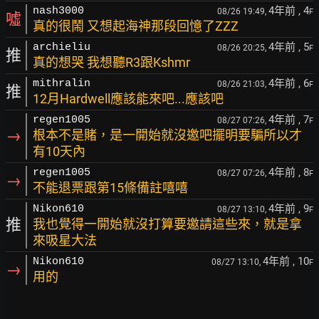
4年前
, 4
nash3000
08/26 19:49,
F
噓
真的很鬧 又想起海神那段回憶了ZZZ
4年前
, 5
archieliu
08/26 20:25,
F
推
真的想哭 我想聽R3跟Kshmr
4年前
, 6
mithralin
08/26 21:03,
F
推
12月Hardwell應該能來吧...應該吧
4年前
, 7
regen1005
08/27 07:26,
F
→
根本不是賭，是一開始就沒邀吧擺明要騙所以才
有10天內
4年前
, 8
regen1005
08/27 07:26,
F
→
不能退票跟第15條備註嘻嘻
4年前
, 9
Nikon610
08/27 13:10,
F
推
我也覺得一開始就沒打算要邀請這些來，就是拿
來吸星大法
4年前
, 10
Nikon610
08/27 13:10,
F
→
用的