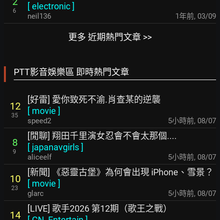
2
[
electronic
]
6
neil136
1年前
,
03/09
更多 近期熱門文章 >>
PTT影音娛樂區 即時熱門文章
[好雷] 愛你致死不渝.肖查某的逆襲
12
[
movie
]
35
speed2
5小時前
,
08/07
[閒聊] 翔田千里演女忍會不會太那個....
8
[
japanavgirls
]
9
aliceelf
5小時前
,
08/07
[新聞] 《惡靈古堡》為何會出現 iPhone、雪景？
10
[
movie
]
23
glarc
5小時前
,
08/07
[LIVE] 歌手2026 第12期（歌王之戰）
14
[
CN_Entertain
]