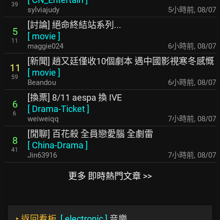
39
sylviajudy
5小時前
,
08/07
[討論] 絕命終結站系列...
5
[
movie
]
11
maggie024
6小時前
,
08/07
[新聞] 趙又廷僅收10個劇本 遇中國影視寒冬感慨
11
[
movie
]
59
Beandou
6小時前
,
08/07
[換票] 8/11 aespa 換 IVE
6
[
Drama-Ticket
]
6
weiweiqq
7小時前
,
08/07
[閒聊] 百花殺 全員戀愛腦 全劇雷
8
[
China-Drama
]
41
Jin63916
7小時前
,
08/07
更多 即時熱門文章 >>
‣
返回看板
[
electronic
]
音樂