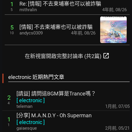
Re: [情報] 不去柬埔寨也可以被詐騙
1
mithralin
4年前
,
08/26
5
[情報] 不去柬埔寨也可以被詐騙
5
andycs0309
4年前
,
08/26
10
open_in_new
在新視窗開啟完整討論串 (共2篇)
electronic 近期熱門文章
[請益] 請問這BGM算是Trance嗎？
2
[
electronic
]
4
teleman
1月前
,
07/05
[分享] M.A.N.D.Y - Oh Superman
1
[
electronic
]
1
gaiaesque
2月前
,
05/21