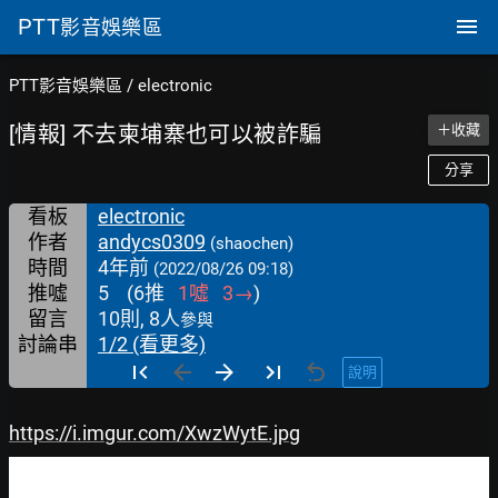
PTT
影音娛樂區
PTT影音娛樂區
/
electronic
[情報] 不去柬埔寨也可以被詐騙
＋收藏
分享
看板
electronic
作者
andycs0309
(shaochen)
時間
4年前
(2022/08/26 09:18)
推噓
5
(
6
推
1
噓
3
→
)
留言
10則, 8人
參與
討論串
1/2 (看更多)
說明
https://i.imgur.com/XwzWytE.jpg