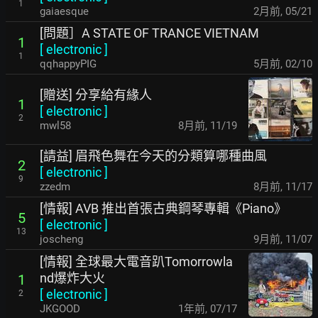
1
gaiaesque
2月前
,
05/21
[問題］A STATE OF TRANCE VIETNAM
1
[
electronic
]
1
qqhappyPIG
5月前
,
02/10
[贈送] 分享給有緣人
1
[
electronic
]
2
mwl58
8月前
,
11/19
[請益] 眉飛色舞在今天的分類算哪種曲風
2
[
electronic
]
9
zzedm
8月前
,
11/17
[情報] AVB 推出首張古典鋼琴專輯《Piano》
5
[
electronic
]
13
joscheng
9月前
,
11/07
[情報] 全球最大電音趴Tomorrowla
nd爆炸大火
1
[
electronic
]
2
JKGOOD
1年前
,
07/17