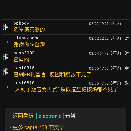
3年前
, 1
ppbody
02/02 19:25,
F
推
名單滿喜歡的
3年前
, 2
FlynnZhang
02/02 22:22,
F
→
謝謝你來台灣
3年前
, 3
nash3000
02/04 01:43,
F
推
蠻屌的…
3年前
, 4
lost0816
02/05 17:00,
F
推
官網FB刪留言…梗圖和讚數不見了
3年前
, 5
lost0816
02/05 17:02,
F
→
“人到了飯店我再買” 類似這些被按爆都不見了
‣
返回看板
[
electronic
]
音樂
‣
更多 captain03 的文章