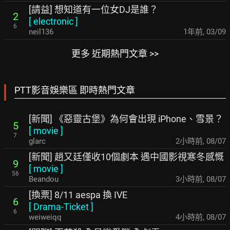
[請益] 想知道有一位女DJ是誰？
2
[
electronic
]
6
neil136
1年前
,
03/09
更多 近期熱門文章 >>
PTT影音娛樂區 即時熱門文章
[新聞] 《惡靈古堡》為何會出現 iPhone、雪景？
5
[
movie
]
7
glarc
2小時前
,
08/07
[新聞] 趙又廷僅收10個劇本 遇中國影視寒冬感慨
9
[
movie
]
56
Beandou
3小時前
,
08/07
[換票] 8/11 aespa 換 IVE
6
[
Drama-Ticket
]
6
weiweiqq
4小時前
,
08/07