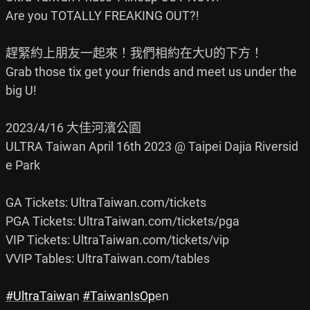
Are you TOTALLY FREAKING OUT?!

趕緊約上朋友一起來！我們相約在大U的下方！

Grab those tix get your friends and meet us under the 
big U!

2023/4/16 大佳河濱公園

ULTRA Taiwan April 16th 2023 @ Taipei Dajia Riversid
e Park

GA Tickets: UltraTaiwan.com/tickets

PGA Tickets: UltraTaiwan.com/tickets/pga

VIP Tickets: UltraTaiwan.com/tickets/vip

VVIP Tables: UltraTaiwan.com/tables

#UltraTaiwa
n 
#TaiwanIsOp
en
