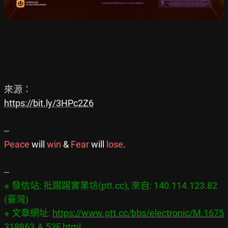
https://bit.ly/3HPc2Z6
Peace 
will
 win
&
Fear 
will
 lose
.
※ 發信站: 批踢踢實業坊(ptt.cc), 來自: 140.114.123.82 
(臺灣)

※ 文章網址: 
https://www.ptt.cc/bbs/electronic/M.1675
318863.A.53F.html