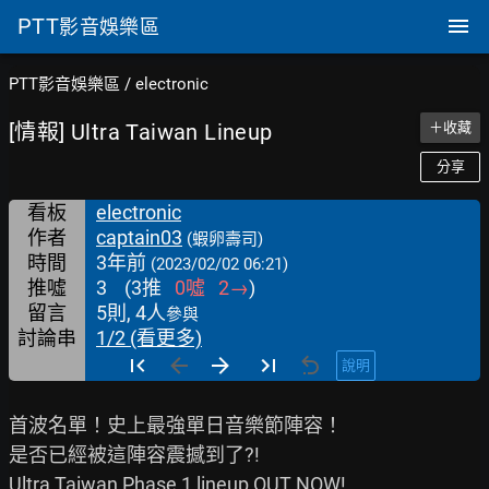
PTT
影音娛樂區
PTT影音娛樂區
/
electronic
[情報] Ultra Taiwan Lineup
＋收藏
分享
看板
electronic
作者
captain03
(蝦卵壽司)
時間
3年前
(2023/02/02 06:21)
推噓
3
(
3
推
0
噓
2
→
)
留言
5則, 4人
參與
討論串
1/2 (看更多)
說明
首波名單！史上最強單日音樂節陣容！

是否已經被這陣容震撼到了?!

Ultra Taiwan Phase 1 lineup OUT NOW!
