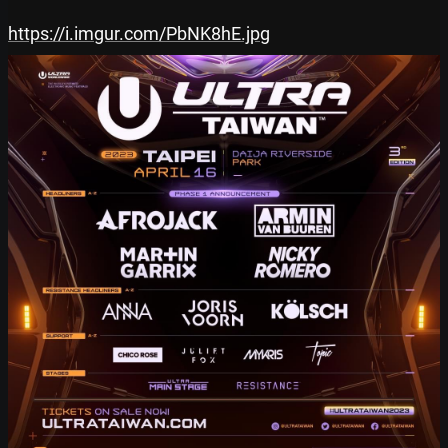
https://i.imgur.com/PbNK8hE.jpg