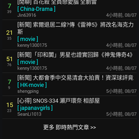
[閒聊] 百花殺 全員戀愛腦 全劇雷
7
[
China-Drama
]
39
Jin63916
4小時前
,
08/07
[新聞] 索爾退居二線?傳《雷神5》將改名海克力
斯
21
[
movie
]
35
kenny1300175
4小時前
,
08/07
[新聞]「印和闐」男星也證實回歸《神鬼傳奇4》
51
[
movie
]
76
kenny1300175
4小時前
,
08/07
[新聞] 大都會季中交易清倉大拍賣！資深球評竟
7
[
HK-movie
]
9
shengping
5小時前
,
08/07
[心得] SNOS-334 瀬戸環奈 相部屋
15
[
japanavgirls
]
23
SeanLi1013
5小時前
,
08/07
更多 即時熱門文章 >>