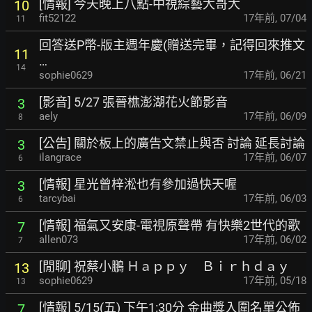
[情報] 今天晚上八點-中視綜藝大哥大
10
fit52122
17年前
,
07/04
11
回答送P幣-版主週年慶(贈送完畢，記得回來推文
11
…
14
sophie0629
17年前
,
06/21
[影音] 5/27 張晉樵澎湖花火節影音
3
aely
17年前
,
06/09
8
[公告] 關於板上的廣告文禁止與否 討論 延長討論
3
ilangrace
17年前
,
06/07
6
[情報] 星光曾梓淞也有參加過快天喔
3
tarcybai
17年前
,
06/03
6
[情報] 福氣又安康-電視原聲帶 有快樂2世代的歌
7
allen073
17年前
,
06/02
7
[閒聊] 祝蔡小鵬 Ｈａｐｐｙ Ｂｉｒｈｄａｙ
13
sophie0629
17年前
,
05/18
13
[情報] 5/15(五) 下午1:30分 金曲獎入圍名單公佈
7