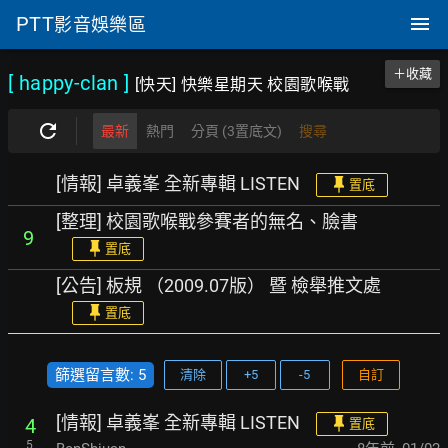
PTT
影音娛樂區
＋收藏
[ happy-clan
]
[快天] 快樂星期天 校園歌喉戰
最新
熱門
分頁 (3置底文)
搜尋
[情報] 卓義峯 全新專輯 LISTEN
置底
[整理] 校園歌喉戰參賽者的無名、臉書
9
置底
[公告] 板規 （2009.07版） 暨 檢舉推文處
置底
篩選留言數: 5
清除
+5
-5
自訂
[情報] 卓義峯 全新專輯 LISTEN
4
置底
5