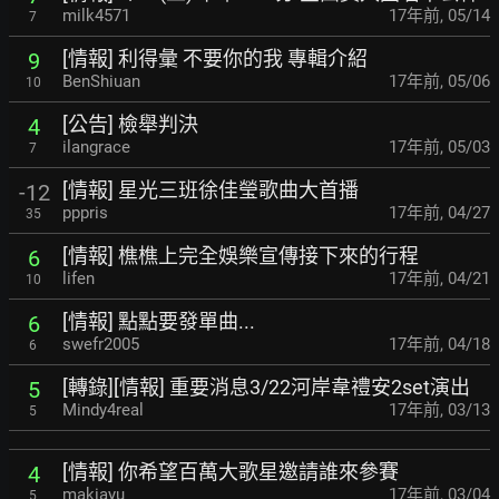
milk4571
17年前
,
05/14
7
[情報] 利得彙 不要你的我 專輯介紹
9
BenShiuan
17年前
,
05/06
10
[公告] 檢舉判決
4
ilangrace
17年前
,
05/03
7
[情報] 星光三班徐佳瑩歌曲大首播
-12
pppris
17年前
,
04/27
35
[情報] 樵樵上完全娛樂宣傳接下來的行程
6
lifen
17年前
,
04/21
10
[情報] 點點要發單曲...
6
swefr2005
17年前
,
04/18
6
[轉錄][情報] 重要消息3/22河岸韋禮安2set演出
5
Mindy4real
17年前
,
03/13
5
[情報] 你希望百萬大歌星邀請誰來參賽
4
makiayu
17年前
,
03/04
5