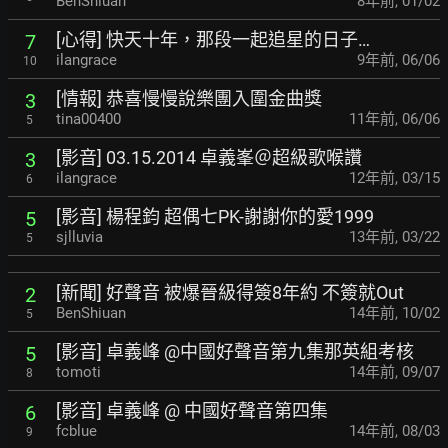
BenShiuan
8年前
,
01/02
[心得] 快天十年，那段一起追星的日子…
7
ilangrace
9年前
,
06/06
10
[情報] 恭喜慢慢說樂團入圍金曲獎
3
tina00400
11年前
,
06/06
5
[影音] 03.15.2014 卓義峯＠超級歌喉讚
3
ilangrace
12年前
,
03/15
6
[影音] 楊程鈞 超偶七PK-謝謝你的愛1999
5
sjlluvia
13年前
,
03/22
5
[新聞] 好聲音 被爆晉級得簽8年約 不簽就Out
2
BenShiuan
14年前
,
10/02
5
[影音] 卓義峰 @中國好聲音第九集那英組考核
5
tomoti
14年前
,
09/07
8
[影音] 卓義峰 @ 中國好聲音第四集
6
fcblue
14年前
,
08/03
9