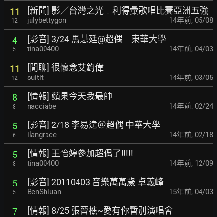
[新聞] 影／台灣之光！利得彙歌唱比賽亞洲五強
11
julybettygon
14年前
,
05/08
12
[影音] 3/24 馬慧廷@超偶 東華大學
4
tina00400
14年前
,
04/03
5
[閒聊] 很懷念艾鈞偉
11
suitit
14年前
,
03/05
12
[情報] 蘋果今天我最帥
8
nacciabe
14年前
,
02/24
8
[影音] 2/18 李易達＠超偶 中華大學
5
ilangrace
14年前
,
02/18
6
[情報] 王怡婷參加超偶了!!!!!
5
tina00400
14年前
,
12/09
8
[影音] 20110403 音樂萬萬歲 卓義峰
5
BenShiuan
15年前
,
04/03
5
[情報] 8/25 張晉樵~愛有你暫別演唱會
7