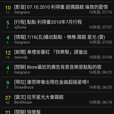
[影音] 07.10.2010 利得彙 超偶踢館 倫敦的愛情
10
ilangrace
16年前
,
07/10
11
[行程] 點點 利得彙2010年7月行程
5
sjlluvia
16年前
,
07/07
5
[情報] 7/16(五)播出點點、樵樵 踢館 星光 (雷)
4
ilangrace
16年前
,
07/05
6
[新聞] 韋禮安暴紅 「快樂幫」謀復出
12
newodp
16年前
,
07/04
15
[閒聊] Biore最近的廣告背景音樂是點點的歌
4
ilangrace
16年前
,
06/22
7
[現在] 康思婷會出現在金曲超級星唷!!
9
StrawBruce
16年前
,
06/20
9
[雷文] 拉芳星光大會踢館
27
BenShiuan
16年前
,
06/18
42
[閒聊] 快樂幫
21