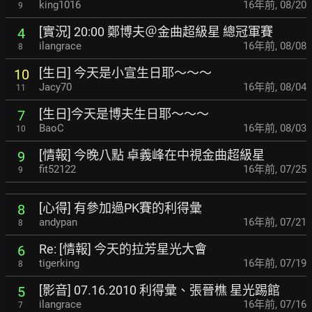
king1016
16年前
,
08/20
9
[實況] 20:00 鄭博夫＠金曲超級星 總冠軍賽
4
ilangrace
16年前
,
08/08
8
[生日] 今天是小宣生日耶～～～
10
Jacy70
16年前
,
08/04
11
[生日]今天是博夫生日耶～～～
7
BaoC
16年前
,
08/03
10
[情報] 今晚八點 卓義峰在中視金曲超級星
9
fit52122
16年前
,
07/25
9
[心得] 有參加過PK賽的利得彙
8
andypan
16年前
,
07/21
8
Re: [情報] 今天的拉芳星光大會
6
tigerking
16年前
,
07/19
8
[影音] 07.16.2010 利得彙、張晉樵 星光踢館
5
ilangrace
16年前
,
07/16
7