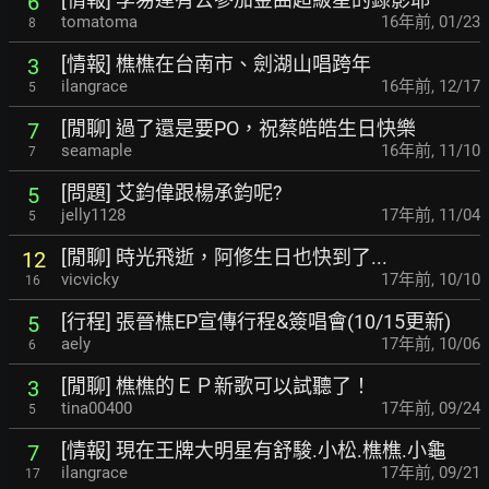
6
tomatoma
16年前
,
01/23
8
[情報] 樵樵在台南市、劍湖山唱跨年
3
ilangrace
16年前
,
12/17
5
[閒聊] 過了還是要PO，祝蔡皓皓生日快樂
7
seamaple
16年前
,
11/10
7
[問題] 艾鈞偉跟楊承鈞呢?
5
jelly1128
17年前
,
11/04
5
[閒聊] 時光飛逝，阿修生日也快到了...
12
vicvicky
17年前
,
10/10
16
[行程] 張晉樵EP宣傳行程&簽唱會(10/15更新)
5
aely
17年前
,
10/06
6
[閒聊] 樵樵的ＥＰ新歌可以試聽了！
3
tina00400
17年前
,
09/24
5
[情報] 現在王牌大明星有舒駿.小松.樵樵.小龜
7
ilangrace
17年前
,
09/21
17