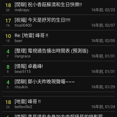
[閒聊] 祝小香菇蘇清和生日快樂!!
18
makiayu
16年前
,
02/23
20
[祝福] 今天是妤芳的生日!!!!
17
tina00400
16年前
,
02/07
19
Re: [地雷] 峰哥 !!
10
baer
16年前
,
02/05
15
[整理] 電視通告播出時間表 (預測版)
4
ilangrace
16年前
,
01/31
7
[情報] 卓義峰!
8
bear5115
16年前
,
01/31
9
[閒聊] 鄭小夫昨晚現聲囉~~~
4
ritsukin
16年前
,
01/29
5
[地雷] 峰哥 !!
18
belleville2
16年前
,
01/24
23
[情報] 李易達有去參加金曲超級星的錄影耶