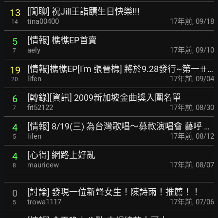
[閒聊] 祝Jill王詣賾生日快樂!!!
13
tina00400
17年前
,
09/18
14
[情報] 樵樵EP首賣
5
aely
17年前
,
09/10
7
[情報]樵樵EP[I'm 張晉樵] 將於9.28發行~第一ꔠ…
19
lifen
17年前
,
09/04
20
[轉錄][資訊] 2009新加坡金曲獎入圍名單
6
fit52122
17年前
,
08/30
7
[情報] 8/19(三) 為台灣歌唱～募款演唱會 藝呼 …
4
lifen
17年前
,
08/12
5
[心得] 網路上好亂
4
mauricew
17年前
,
08/07
8
[討論] 發現一位新聲女生！陳詩雨！推薦！！
0
trowa1117
17年前
,
07/06
5