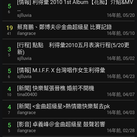
[情報] 利得彙 2010 1st Album【花痴】介紹&MV
5
…
6
sjlluvia
16年前
,
05/20
蔡育鵬、鄭博夫＠金曲超級星 比賽記錄
19
ilangrace
16年前
,
05/10
41
[行程] 點點 利得彙2010五月表演行程(5/20更
3
新)
5
sjlluvia
16年前
,
05/02
[情報] M.I.F.F. X 台灣唱作女生利得彙
5
sjlluvia
16年前
,
04/23
6
[新聞] 快樂幫張晉樵 婚前不開機
4
tina00400
16年前
,
04/07
10
[新聞] <金曲超級星>熱情邀快樂幫去pk
4
ilangrace
16年前
,
04/03
7
[影音] 卓義峰＠金曲超級星 鼓聲若響
5
ilangrace
16年前
,
02/28
5