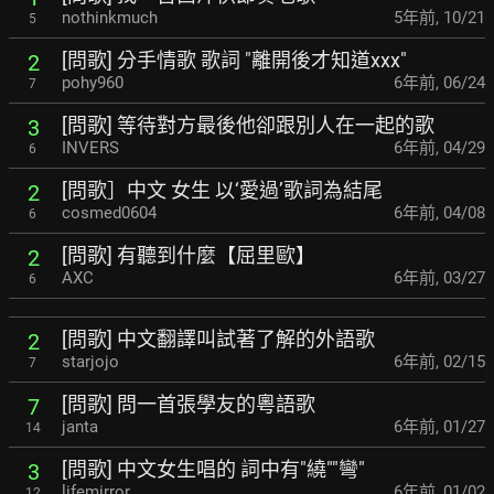
nothinkmuch
5年前
,
10/21
5
[問歌] 分手情歌 歌詞 "離開後才知道xxx"
2
pohy960
6年前
,
06/24
7
[問歌] 等待對方最後他卻跟別人在一起的歌
3
INVERS
6年前
,
04/29
6
[問歌］中文 女生 以‘愛過’歌詞為結尾
2
cosmed0604
6年前
,
04/08
6
[問歌] 有聽到什麼【屈里歐】
2
AXC
6年前
,
03/27
6
[問歌] 中文翻譯叫試著了解的外語歌
2
starjojo
6年前
,
02/15
7
[問歌] 問一首張學友的粵語歌
7
janta
6年前
,
01/27
14
[問歌] 中文女生唱的 詞中有"繞""彎"
3
lifemirror
6年前
,
01/02
12