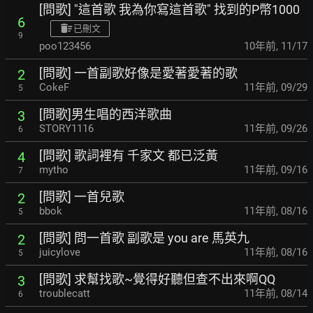
[問歌] "這首歌 我為你寫這首歌" 找到的P幣1000
6
已刪文
9
poo123456
10年前
,
11/17
[問歌] 一首副歌好像是愛著愛著的歌
2
CokeF
11年前
,
09/29
5
[問歌]男生唱的西洋歌曲
3
STORY1116
11年前
,
09/26
6
[問歌] 歌詞裡有 千家文 都已泛黃
4
mytho
11年前
,
09/16
7
[問歌] 一首兒歌
2
bbok
11年前
,
08/16
5
[問歌] 問一首歌 副歌是 you are 馬英九
2
juicylove
11年前
,
08/16
5
[問歌] 求幫找歌~覺得好聽但查不出來啊QQ
3
troublecatt
11年前
,
08/14
6