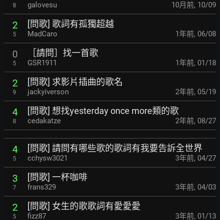
galovesu
10月前
,
10/09
8
[問歌] 歌詞有孤獨超越
2
MadCaro
1年前
,
06/08
5
［請問］找一首歌
0
GSR1911
1年前
,
01/18
5
[問歌] 求影片插曲的歌名
2
jackyiverson
2年前
,
05/19
9
[問歌] 想找yesterday once more類的歌
4
cedakatze
2年前
,
08/27
8
[問歌] 請問有哪些歌的歌詞有我要告訴全世界
4
cchysw3021
3年前
,
04/27
5
[問歌] 一杯咖啡
3
frans329
3年前
,
04/03
7
[問歌] 女生的歌歌詞有愛愛愛
2
fizz87
3年前
,
01/13
5