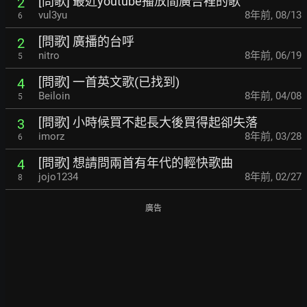
[問歌] 最近youtube播放間廣告裡的歌
2
vul3yu
8年前
,
08/13
6
[問歌] 廣播的台呼
2
nitro
8年前
,
06/19
5
[問歌] 一首英文歌(已找到)
4
Beiloin
8年前
,
04/08
5
[問歌] 小時候買不起長大後買得起卻失落
3
imorz
8年前
,
03/28
6
[問歌] 想請問兩首有年代的輕快歌曲
4
jojo1234
8年前
,
02/27
8
廣告