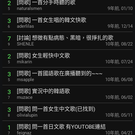
[問歌] 一首分手時聽的歌
2
naturalsmen
9年前
,
01/10
5
[問歌] 一首女生唱的韓文快歌
3
aderlilas
9年前
,
12/14
6
[討論] 想徵有點病態、黑暗，很掙扎的歌
7
SHENLE
10年前
,
08/22
9
[問歌] 女生輕快中文歌
2
mikarin
10年前
,
07/24
5
[問歌] 一首國語歌在廣播聽到的~~~
3
msapple
10年前
,
06/08
5
[問歌] 實況中的韓語歌
3
muzace
10年前
,
06/02
7
[問歌] 問一首女生中文歌(已找到)
3
olivialupin
10年前
,
05/11
8
[問歌] 問一首日文歌 有YOUTOBE連結
1
feignaz
10年前
,
04/21
7