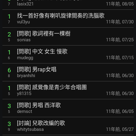
lasix321
11年前
,
08/05
7
找一首好像有喇叭旋律間奏的洗腦歌
1
vul3yu
11年前
,
07/30
7
[問歌] 歌詞裡有一棵樹
2
sonias
11年前
,
07/25
5
[問歌] 中文 女生 慢歌
1
mudegg
11年前
,
07/15
6
[問歌] 男rap女唱
6
bryanhihi
11年前
,
06/30
8
[問歌] 感覺像是青少年合唱團
1
y81315
11年前
,
06/30
5
[問歌] 男唱 西洋歌
3
demsct
11年前
,
06/05
5
[討論] 兒歌改編的歌
3
whitytsubasa
11年前
,
05/27
9