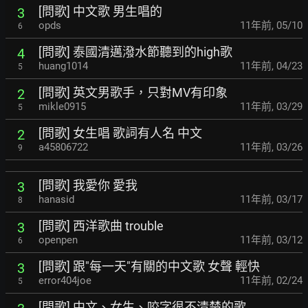
[問歌] 中文歌 男生唱的
3
opds
11年前
,
05/10
6
[問歌] 泰國清邁潑水節聽到的high歌
4
huang1014
11年前
,
04/23
5
[問歌] 英文男歌手，只對MV有印象
2
mikle0915
11年前
,
03/29
5
[問歌] 女生唱 歌詞有人名 中文
2
a45806722
11年前
,
03/26
9
[問歌] 我愛你 愛我
3
hanasid
11年前
,
03/17
8
[問歌] 西洋歌曲 trouble
3
openpen
11年前
,
03/12
6
[問歌] 跟"每一天"有關的中文歌 女聲 輕快
3
error404joe
11年前
,
02/24
5
[問歌] 中文、女生、咬字很不清楚的歌