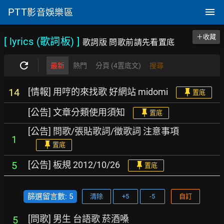
PTT
影音娛樂區
＋收藏
[ lyrics (歌詞板)
]
歌詞版 問歌前請先看置底
最新
熱門
分頁 (4置底文)
搜尋
[情報] 用哼的來找歌 好網站 midomi
14
置底
[公告] 文章分類使用須知
置底
[公告] 問歌/張貼歌詞/徵歌詞 注意事項
1
置底
[公告] 板規 2012/10/26
5
置底
篩選留言數: 5
清除
+5
-5
自訂
[問歌] 男生 台語歌 菸酒嗓
5