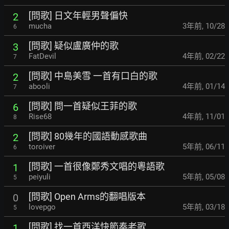
[問歌] 日文年輕男聲偏快
2
mucha
3年前
,
10/28
6
[問歌] 疑似盧廣仲的歌
3
FatDevil
4年前
,
02/22
7
[問歌] 中島美雪 一首有口白的歌
2
abooli
4年前
,
01/14
7
[問歌] 問一首疑似王菲的歌
6
Rise68
4年前
,
11/01
8
[問歌] 80幾年的國語動感歌曲
2
toroiver
5年前
,
06/11
6
[問歌] 一首很像鄭秀文唱的粵語歌
1
peiyuli
5年前
,
05/08
5
[問歌] Open Arms的翻唱版本
0
lovepgo
5年前
,
03/18
5
[問歌] 找一首西洋快節奏老歌
1