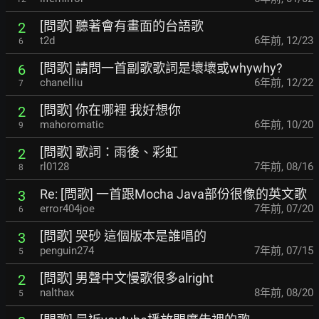
[問歌] 聽著會有畫面的台語歌
2
t2d
6年前
,
12/23
6
[問歌] 請問一首副歌歌詞是壞壞或whywhy?
6
chanelliu
6年前
,
12/22
7
[問歌] 你在哪裡 我好想你
2
mahoromatic
6年前
,
10/20
9
[問歌] 歌詞：雨後、彩虹
2
rl0128
7年前
,
08/16
8
Re: [問歌] 一首跟Mocha Java部份很像的英文歌
3
error404joe
7年前
,
07/20
6
[問歌] 哭砂 這個版本是誰唱的
3
penguin274
7年前
,
07/15
5
[問歌] 男聲中文慢歌很多alright
2
nalthax
8年前
,
08/20
5