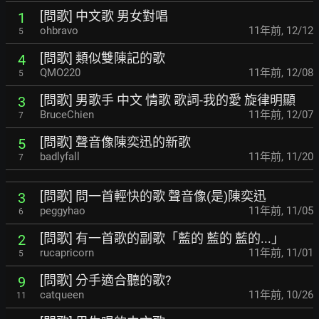
[問歌] 中文歌 男女對唱
1
ohbravo
11年前
,
12/12
5
[問歌] 類似雙陳記的歌
4
QMO220
11年前
,
12/08
5
[問歌] 男歌手 中文 情歌 歌詞-我的愛 旋律明顯
3
BruceChien
11年前
,
12/07
7
[問歌] 聲音像陳奕迅的新歌
5
badlyfall
11年前
,
11/20
7
[問歌] 問一首輕快的歌 聲音像(是)陳奕迅
3
peggyhao
11年前
,
11/05
6
[問歌] 有一首歌的副歌「藍的 藍的 藍的...」
2
rucapricorn
11年前
,
11/01
5
[問歌] 分手適合聽的歌?
9
catqueen
11年前
,
10/26
11