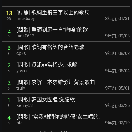
[討論] 歌詞重複三字以上的歌詞
13
linuxbaby
8年前
,
01/31
28
[問歌] 重頭到尾一直"嗷嗚"的歌
2
jana0612
9年前
,
09/03
5
[問歌] 歌詞有俗語的台語老歌
6
cpks
9年前
,
08/02
8
[問歌] 資訊非常稀少…求解
2
yiven
9年前
,
05/04
5
[問歌] 求解日本求婚影片背景歌曲
2
truly
9年前
,
05/01
5
[問歌] 韓國女團體 洗腦歌
1
kenny53
9年前
,
03/25
8
[問歌] "當我離開你的時候"女生唱的.
4
hfs
9年前
,
02/19
5