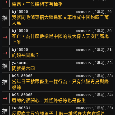
→
機遇，王侯將相寧有種乎
1年前
, 29
bj45566
08/06 21:13,
F
推
我就問毛澤東搞大躍進和文革造成中國約四千萬
人民
1年前
, 30
bj45566
08/06 21:13,
F
→
死亡，為什麼他還是中國的最大偉人天安門廣場
上唯一
1年前
, 31
bj45566
08/06 21:13,
F
→
的領袖圖騰？
1年前
, 32
yakummi
08/06 21:20,
F
推
問就是六四
1年前
, 33
b95180065
08/06 21:20,
F
推
當年日軍就跟畜生一樣行為，只有無腦青鳥與綠
蟾蜍
1年前
, 34
b95180065
08/06 21:20,
F
→
還舔的很開心，難怪綠蟾蜍也是畜生
1年前
, 35
tws80531
08/06 21:26,
F
推
反觀綠共只會舔鬼子 上映一堆倭寇大內宣爛片