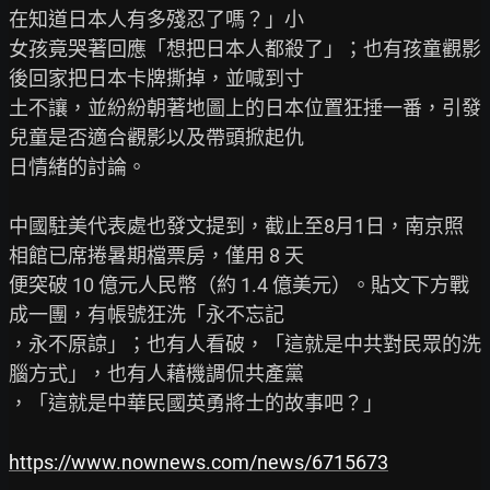
在知道日本人有多殘忍了嗎？」小

女孩竟哭著回應「想把日本人都殺了」；也有孩童觀影
後回家把日本卡牌撕掉，並喊到寸

土不讓，並紛紛朝著地圖上的日本位置狂捶一番，引發
兒童是否適合觀影以及帶頭掀起仇

日情緒的討論。

中國駐美代表處也發文提到，截止至8月1日，南京照
相館已席捲暑期檔票房，僅用 8 天

便突破 10 億元人民幣（約 1.4 億美元）。貼文下方戰
成一團，有帳號狂洗「永不忘記

，永不原諒」；也有人看破，「這就是中共對民眾的洗
腦方式」，也有人藉機調侃共產黨

，「這就是中華民國英勇將士的故事吧？」

https://www.nownews.com/news/6715673