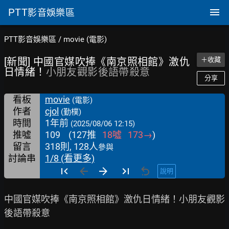
PTT
影音娛樂區
PTT影音娛樂區
/
movie (電影)
[新聞] 中國官媒吹捧《南京照相館》激仇
＋收藏
日情緒！
小朋友觀影後語帶殺意
分享
看板
movie
(電影)
作者
cjol
(勤樸)
時間
1年前
(2025/08/06 12:15)
推噓
109
(
127
推
18
噓
173
→
)
留言
318則, 128人
參與
討論串
1/8 (看更多)
說明
中國官媒吹捧《南京照相館》激仇日情緒！小朋友觀影
後語帶殺意
