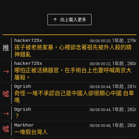
向上載入更多
1年前
, 279
hacker725x
08/08 00:20,
F
推
孩子被老爸家暴，心裡卻念著祖先被外人殺的精
神錯亂
1年前
, 280
hacker725x
08/08 00:22,
F
→
哪怕正被活摘器官，在手術台上也要呼喊南京大
屠殺。
1年前
, 281
Ogrish
08/08 00:44,
F
噓
奇怪 一堆不承認自己是中國人卻很關心中國 自卑
嗎
1年前
, 282
Ogrish
08/08 00:44,
F
→
？
1年前
, 283
Markhor
08/08 00:48,
F
噓
一堆假台灣人