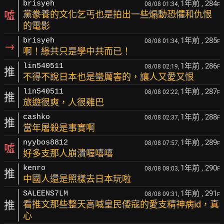
1年前
, 284
brisyeh
08/08 01:34,
F
噓
黨豢養的文化乞丐也是拍出一些煽動恐懼和仇恨
的電影
1年前
, 285
brisyeh
08/08 01:34,
F
→
啊！綠共只是學中共而已！
1年前
, 286
lin540511
08/08 02:19,
F
推
不得不說日本也是蠻厲害的，讓人又愛又恨
1年前
, 287
lin540511
08/08 02:22,
F
推
旅遊很爽，人很雞巴
1年前
, 288
cashko
08/08 02:37,
F
推
當年屠殺是事實啊
1年前
, 289
nyybos8812
08/08 07:57,
F
噓
好多支那人崩潰喔嘻嘻
1年前
, 290
kenro
08/08 08:03,
F
推
中國人還是照樣去日本玩啦
1年前
, 291
SALEENS7LM
08/08 09:31,
F
推
看推文那些整天高喊皇民倭寇的愛支精神病id，真
心