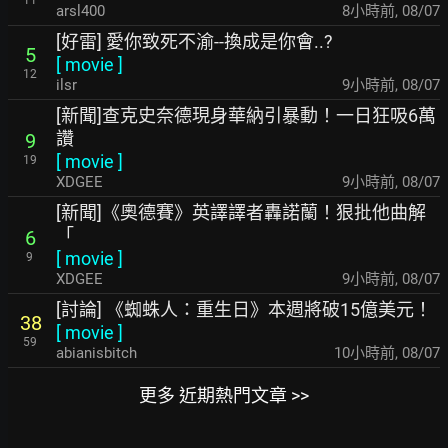
11
arsl400
8小時前
,
08/07
[好雷] 愛你致死不渝--換成是你會..?
5
[
movie
]
12
ilsr
9小時前
,
08/07
[新聞]查克史奈德現身華納引暴動！一日狂吸6萬
讚
9
[
movie
]
19
XDGEE
9小時前
,
08/07
[新聞]《奧德賽》英譯譯者轟諾蘭！狠批他曲解
「
6
[
movie
]
9
XDGEE
9小時前
,
08/07
[討論] 《蜘蛛人：重生日》本週將破15億美元！
38
[
movie
]
59
abianisbitch
10小時前
,
08/07
更多 近期熱門文章 >>