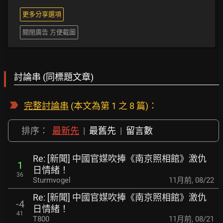
更多分享選項
關閉廣告 方便截圖
討論串 (同標題文章)
完整討論串
(本文為第 1 之 8 篇)：
排序：
最新先
|
最舊先
|
留言數
Re: [新聞] 中國官媒吹捧《南京照相館》激仇
1
日情緒！
36
Sturmvogel
11月前
,
08/22
Re: [新聞] 中國官媒吹捧《南京照相館》激仇
-4
日情緒！
41
T800
11月前
,
08/21