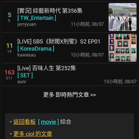
[實況] 綜藝新時代 第356集
5
[
TW_Entertain
]
9
jerryyuan
11小時前
,
08/07
[LIVE] SBS《財閥X刑警》S2 EP01
11
[
KoreaDrama
]
14
kawasau
12小時前
,
08/07
[Live] 百味人生 第252集
163
[
SET
]
311
auni
13小時前
,
08/07
更多 即時熱門文章 >>
‣
返回看板
[
movie
]
綜合
‣
更多 cjol 的文章