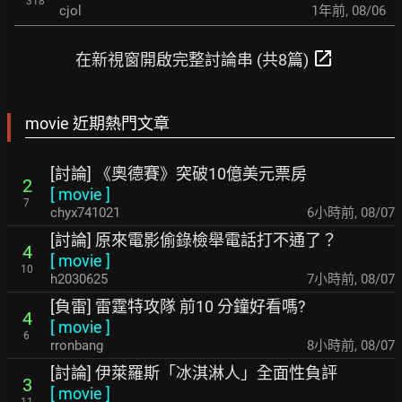
318
cjol
1年前
,
08/06
open_in_new
在新視窗開啟完整討論串 (共8篇)
movie 近期熱門文章
[討論] 《奧德賽》突破10億美元票房
2
[
movie
]
7
chyx741021
6小時前
,
08/07
[討論] 原來電影偷錄檢舉電話打不通了？
4
[
movie
]
10
h2030625
7小時前
,
08/07
[負雷] 雷霆特攻隊 前10 分鐘好看嗎?
4
[
movie
]
6
rronbang
8小時前
,
08/07
[討論] 伊萊羅斯「冰淇淋人」全面性負評
3
[
movie
]