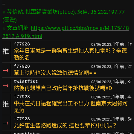
※ 發信站: 批踢踢實業坊(ptt.cc), 來自: 36.232.197.77 
(臺灣)

※ 文章網址: 
https://www.ptt.cc/bbs/movie/M.175448
2512.A.919.html
1年前
, 1
f77928
08/06 20:23,
F
推
當年日軍就是一群狗畜生還怕人家拍電影？辛德
勒的名
1年前
, 2
f77928
08/06 20:23,
F
→
單上映時也沒人說激仇德情緒吧= =
1年前
, 3
twistfist
08/06 20:23,
F
→
然後再想想自己政府當年扯抗戰後腿嗎XD
1年前
, 4
f77928
08/06 20:25,
F
推
中共在抗日過程確實出工不出力 但南京大屠殺可
是蔣
1年前
, 5
f77928
08/06 20:25,
F
→
允許唐生智烙跑造成的 這也要牽拖中共嗎？