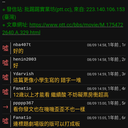
※ 發信站: 批踢踢實業坊(ptt.cc), 來自: 223.140.106.153 
(臺灣)

※ 文章網址: 
https://www.ptt.cc/bbs/movie/M.175472
2640.A.329.html
1年前
, 1
nba407t
08/09 14:58,
F
噓
好的
1年前
, 2
henin2003
08/09 14:58,
F
噓
好
1年前
, 3
Ydarvish
08/09 14:59,
F
噓
這篇更像小學生寫的 錯字一堆
1年前
, 4
Fanatio
08/09 14:59,
F
噓
12歲以上才能看 繼續酸 不妨礙票房衝超高
1年前
, 5
ppppp367
08/09 15:00,
F
→
看你發文也在嘰嘰歪歪不也一樣
1年前
, 6
Fanatio
08/09 15:05,
F
噓
連標題劇場版的版可以打成板