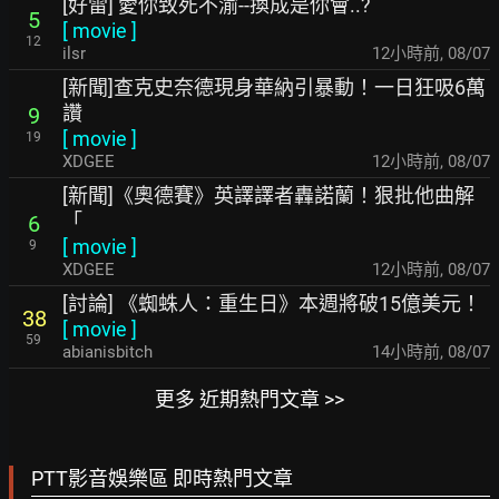
[好雷] 愛你致死不渝--換成是你會..?
5
[
movie
]
12
ilsr
12小時前
,
08/07
[新聞]查克史奈德現身華納引暴動！一日狂吸6萬
讚
9
[
movie
]
19
XDGEE
12小時前
,
08/07
[新聞]《奧德賽》英譯譯者轟諾蘭！狠批他曲解
「
6
[
movie
]
9
XDGEE
12小時前
,
08/07
[討論] 《蜘蛛人：重生日》本週將破15億美元！
38
[
movie
]
59
abianisbitch
14小時前
,
08/07
更多 近期熱門文章 >>
PTT影音娛樂區 即時熱門文章