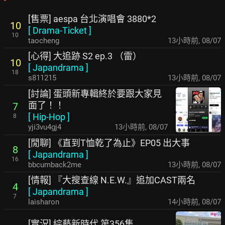
[售票] aespa 台北演唱會 3880*2
10
[
Drama-Ticket
]
10
taocheng
13小時前
,
08/07
[心得] 大追跡 S2 ep.3 （雷）
10
[
Japandrama
]
18
s811215
13小時前
,
08/07
[討論] 蛋頭新專輯終於要跟大家見
面了！！
7
[
Hip-Hop
]
8
yji3vu4gj4
13小時前
,
08/07
[閒聊] 《直到T恤乾了為止》EP05 出大事
8
[
Japandrama
]
16
bbcumback2me
13小時前
,
08/07
[情報] 『大搜查線 N.E.W.』追加CAST兩名
4
[
Japandrama
]
7
laisharon
14小時前
,
08/07
[實況] 綜藝新時代 第356集