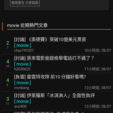
關閉廣告 方便截圖
movie 近期熱門文章
[討論] 《奧德賽》突破10億美元票房
2
[
movie
]
7
chyx741021
10小時前
,
08/07
[討論] 原來電影偷錄檢舉電話打不通了？
4
[
movie
]
10
h2030625
11小時前
,
08/07
[負雷] 雷霆特攻隊 前10 分鐘好看嗎?
4
[
movie
]
6
rronbang
12小時前
,
08/07
[討論] 伊萊羅斯「冰淇淋人」全面性負評
3
[
movie
]
11
arsl400
12小時前
,
08/07