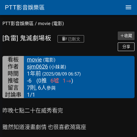
PTT
影音娛樂區
PTT影音娛樂區
/
movie (電影)
＋收藏
[負雷] 鬼滅劇場板
已刪文
分享
看板
movie
(電影)
作者
sjm0626
(小妹弟)
時間
1年前
(2025/08/09 06:57)
推噓
-6
(
0
推
6
噓
1
→
)
留言
7則, 6人
參與
討論串
1/1
昨晚七點二十在威秀看完

雖然知道漫畫劇情 也很喜歡漪窩座
