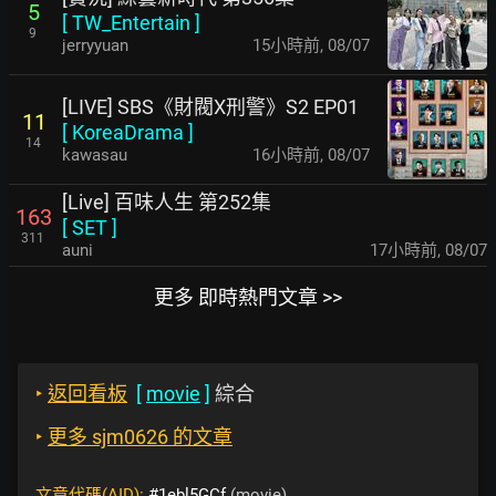
5
[
TW_Entertain
]
9
jerryyuan
15小時前
,
08/07
[LIVE] SBS《財閥X刑警》S2 EP01
11
[
KoreaDrama
]
14
kawasau
16小時前
,
08/07
[Live] 百味人生 第252集
163
[
SET
]
311
auni
17小時前
,
08/07
更多 即時熱門文章 >>
‣
返回看板
[
movie
]
綜合
‣
更多 sjm0626 的文章
文章代碼(AID):
#1ebl5GCf
(movie)