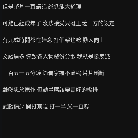
但是整片一直講話 說低能大道理

可能已經成年了 沒法接受只挺正義一方的設定

有九成時間都在碎念 打個架也唸 勸人向上

文戲過多 導致各人物戲份分散 我就是挺反派

一百五十五分鐘 節奏掌握不流暢 片片斷斷

雖然忠於原作 但動畫應該要更好的編排

武戲偏少 開打前唸 打一半 又一直唸
