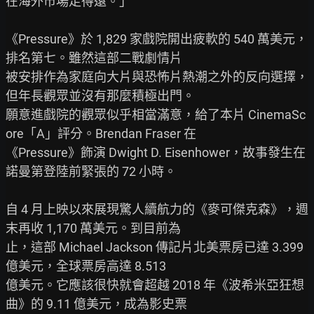
在海外市場走得遠。」

《Pressure》於 1,829 家戲院開出疲軟的 540 萬美元，
排名第七。雖然這部二戰劇情片

被安排作為家庭向大片與恐怖片熱潮之外的反向選擇，
但年長觀眾並沒有那麼積極出門。

願意進戲院的觀眾似乎相當滿意，給了本片 CinemaSc
ore「A」評分。Brendan Fraser 在

《Pressure》飾演 Dwight D. Eisenhower，故事發生在
諾曼第登陸前緊張的 72 小時。

自 4 月上映以來展現驚人續航力的《麥可傑克森》，週
末再收 1,170 萬美元。到目前為

止，這部 Michael Jackson 傳記片北美票房已達 3.399 
億美元，全球票房高達 8.513

億美元。它應該很快就會超越 2018 年《波希米亞狂想
曲》的 9.11 億美元，成為影史票
