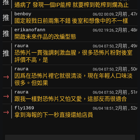
推
通病了 發現一個IP能榨 就要榨到乾榨到爛為止
2月前
, 47
benboy
06/02 00:09,
F
推
國定殺戮日前兩集不錯 後室和想像中的不一樣
2月前
, 48
erikanofann
06/02 19:26,
F
推
開啟未來作品的改編型態
2月前
, 49
raura
06/04 07:50,
F
推
恐怖片一貫強調刺激血腥，很多恐怖片粉對後室
評價不高，是
2月前
, 50
raura
06/04 07:50,
F
→
因爲在恐怖片裡它就很清淡，現在年輕人口味淡
很多。但如果
2月前
, 51
raura
06/04 07:50,
F
→
跟我一樣對恐怖片又怕又愛，這部反而很適合
2月前
, 52
fly1369
06/04 18:51,
F
→
拿到海報的下一秒直接還給店員