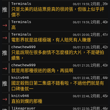
2月前
, 39
Terminals
06/01 19:59,
F
推
只是北美的話這票房真的很誇張，但版上似乎評
價不
2月前
, 40
Terminals
06/01 19:59,
F
→
高
2月前
, 41
Terminals
06/01 20:00,
F
→
電影界就是這樣極端，有人賠死有人賺爆
2月前
, 42
chewchew999
06/01 21:20,
F
推
只能說現在很多劇情不怎麼樣的大片，不是硬拍
續集，
2月前
, 43
chewchew999
06/01 21:20,
F
→
就是用那種很迷的選角，再搞啊
2月前
, 44
knitv046
06/01 22:46,
F
推
國定殺戮日第二集還不錯看啦，不過他們就是有
口碑後就一
2月前
, 45
knitv046
06/01 22:46,
F
→
直拍到爛的那種
2月前
, 46
likeaprayer
06/01 22:50,
F