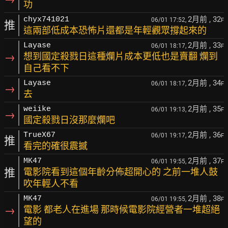
功
2月前
, 32
chyx741021
06/01 17:52,
F
推
這兩部低成本恐怖片還都是年輕觀眾撐起來的
2月前
, 33
Layase
06/01 18:17,
F
→
想到國定殺戮日這種爛片成本更低也是賣翻 爛到
自己看不下
2月前
, 34
Layase
06/01 18:17,
F
→
去
2月前
, 35
weiike
06/01 19:13,
F
→
國定殺戮日沒那麼爛吧
2月前
, 36
TrueX67
06/01 19:17,
F
推
看完的確很震撼
2月前
, 37
MK47
06/01 19:55,
F
推
電影院看到這個年齡分佈超開心的 之前一堆人鼓
吹年輕人不看
2月前
, 38
MK47
06/01 19:55,
F
→
電影 都老人在進場 那時候電影院經營者一堆超絕
望的