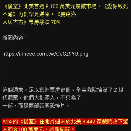
《後室》北美首週 8,100 萬美元震撼市場，《愛你致死
不渝》再創罕見逆漲，《曼達洛

人與古古》票房暴跌 70%
新聞內容：

https://i.meee.com.tw/CeCz9YU.png
這個週末，足以寫進票房史冊。全美戲院擠滿了 Z 世
代觀眾，他們大批湧入，不只為了

一部，而是兩部話題恐怖片。

A24 的《後室》在開片週末於北美 3,442 家戲院收下驚
人的 8,100 萬美元，刷新紀錄。