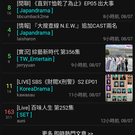
[閒聊] 《直到T恤乾了為止》EP05 出大事
8
[
Japandrama
]
16
bbcumback2me
8小時前
,
08/07
[情報] 『大搜查線 N.E.W.』追加CAST兩名
4
[
Japandrama
]
7
laisharon
9小時前
,
08/07
[實況] 綜藝新時代 第356集
5
[
TW_Entertain
]
9
jerryyuan
9小時前
,
08/07
[LIVE] SBS《財閥X刑警》S2 EP01
11
[
KoreaDrama
]
14
kawasau
11小時前
,
08/07
[Live] 百味人生 第252集
163
[
SET
]
311
auni
12小時前
,
08/07
更多 即時熱門文章 >>