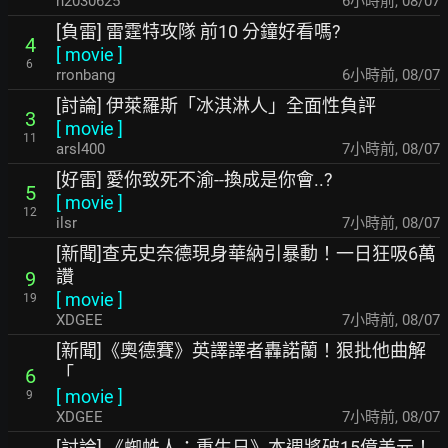
h2030625
6小時前
,
08/07
[負雷] 雷霆特攻隊 前10 分鐘好看嗎?
4
[
movie
]
6
rronbang
6小時前
,
08/07
[討論] 伊萊羅斯「冰淇淋人」全面性負評
3
[
movie
]
11
arsl400
7小時前
,
08/07
[好雷] 愛你致死不渝--換成是你會..?
5
[
movie
]
12
ilsr
7小時前
,
08/07
[新聞]查克史奈德現身華納引暴動！一日狂吸6萬
讚
9
[
movie
]
19
XDGEE
7小時前
,
08/07
[新聞]《奧德賽》英譯譯者轟諾蘭！狠批他曲解
「
6
[
movie
]
9
XDGEE
7小時前
,
08/07
[討論] 《蜘蛛人：重生日》本週將破15億美元！