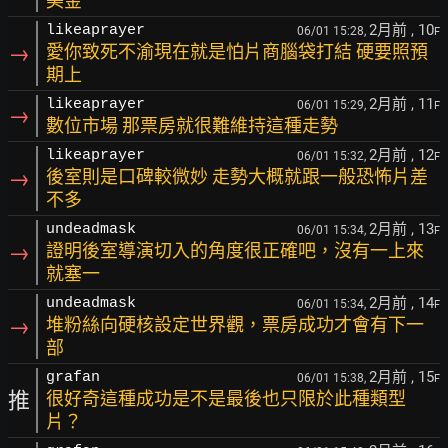
美金
2月前
, 10
likeaprayer
06/01 15:28,
F
→
愛你致死不渝現在就是怕片商腦袋打結 硬要照預
期上
2月前
, 11
likeaprayer
06/01 15:29,
F
→
數位市場 那票房就很難維持這種走勢
2月前
, 12
likeaprayer
06/01 15:32,
F
→
後室則是口碑較微妙 走勢大概就跟一般恐怖片差
不多
2月前
, 13
undeadmask
06/01 15:34,
F
→
證明後室導演切入的角度很正確吧，沒有一上來
就塞一
2月前
, 14
undeadmask
06/01 15:34,
F
→
堆粉絲向硬核設定世界觀，票房成功才會有下一
部
2月前
, 15
grafan
06/01 15:38,
F
推
很好奇這種成功是不是最後也只限於此種類型
片？