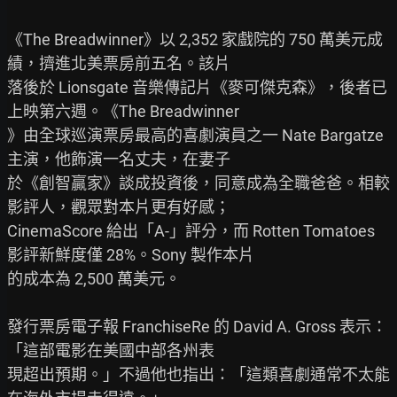
《The Breadwinner》以 2,352 家戲院的 750 萬美元成
績，擠進北美票房前五名。該片

落後於 Lionsgate 音樂傳記片《麥可傑克森》，後者已
上映第六週。《The Breadwinner

》由全球巡演票房最高的喜劇演員之一 Nate Bargatze 
主演，他飾演一名丈夫，在妻子

於《創智贏家》談成投資後，同意成為全職爸爸。相較
影評人，觀眾對本片更有好感；

CinemaScore 給出「A-」評分，而 Rotten Tomatoes 
影評新鮮度僅 28%。Sony 製作本片

的成本為 2,500 萬美元。

發行票房電子報 FranchiseRe 的 David A. Gross 表示：
「這部電影在美國中部各州表

現超出預期。」不過他也指出：「這類喜劇通常不太能