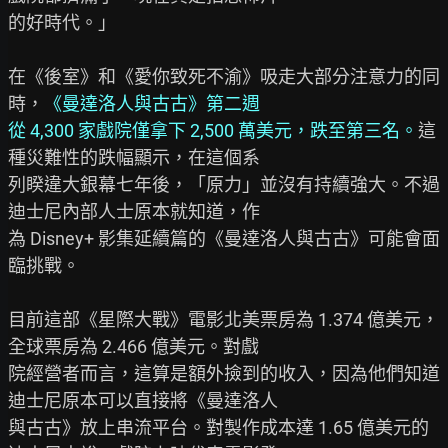
的好時代。」

在《後室》和《愛你致死不渝》吸走大部分注意力的同
時，
《曼達洛人與古古》第二週

從 4,300 家戲院僅拿下 2,500 萬美元，跌至第三名。
這
種災難性的跌幅顯示，在這個系

列睽違大銀幕七年後，「原力」並沒有持續強大。不過
迪士尼內部人士原本就知道，作

為 Disney+ 影集延續篇的《曼達洛人與古古》可能會面
臨挑戰。

目前這部《星際大戰》電影北美票房為 1.374 億美元，
全球票房為 2.466 億美元。對戲

院經營者而言，這算是額外撿到的收入，因為他們知道
迪士尼原本可以直接將《曼達洛人

與古古》放上串流平台。對製作成本達 1.65 億美元的