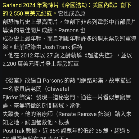
Garland 2024 年驚悚片《帝國浩劫：美國內戰》創下
的 2,550 萬美元紀錄。
它也成為原

創恐怖片史上最高開片，並創下非系列電影中首部長片
導演的最佳開片成績。Parsons 也

成為史上最年輕、而且明顯年輕許多的週末票房冠軍導
演。此前紀錄由 Josh Trank 保持

，他在 2012 年以 27 歲之齡執導《超能失控》，並以 
2,200 萬美元開片登上票房冠軍

《後室》改編自 Parsons 的熱門網路影集，故事描述
一名家具店老闆（Chiwetel

Ejiofor 飾演）發現一道秘密門，通往一片看似無窮無
盡、毫無特徵的房間區域。當他

失蹤後，他的治療師（Renate Reinsve 飾演）踏入未
知之地，試圖營救他。根據

PostTrak 數據，近 85% 觀眾年齡低於 35 歲，超過 5