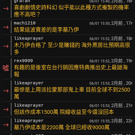
2月前
, 16
grafan
06/01 15:40,
F
→
喜劇劇情史詩科幻 似乎能以此種方式複製的機率
應不高吧？
2月前
, 17
mach1210
06/01 15:50,
F
→
結果這波賣差的是李墓乃伊
2月前
, 18
likeaprayer
06/01 15:52,
F
→
木乃伊合格了 至少是賺錢的 海外票房比預期高很
多
2月前
, 19
rex9999
06/01 15:52,
F
噓
有趣的是後室在台行銷因應特典推出史上最謎海
報
2月前
, 20
likeaprayer
06/01 15:53,
F
→
最慘是上周派拉蒙那部鬼上車 目前全球不到2500
萬
2月前
, 21
likeaprayer
06/01 15:53,
F
→
但該作成本1500萬 院線收益至今還沒回本
2月前
, 22
likeaprayer
06/01 15:55,
F
→
墓乃伊成本是2200萬 全球已經收9000萬