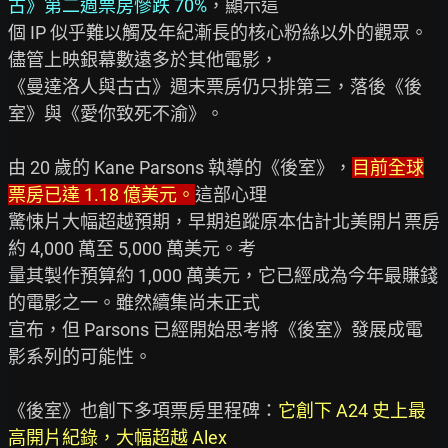
古》第二週票房慘跌 70%
，顯示這

個 IP 似乎難以觸及年紀漸長的核心粉絲以外的觀眾。
儘管上映銀幕數遠多於其他電影，

《曼達洛人與古古》週末票房仍只排第三，落後《後
室》與《愛你致死不渝》。

由 20 歲的 Kane Parsons 執導的《後室》，
目前全球
票房已達 1.18 億美元。
這部心理

驚悚片大幅超越預期，早期追蹤原本估計北美開片票房
約 4,000 萬至 5,000 萬美元。考

量其製作預算約 1,000 萬美元，它已經成為今年最賺錢
的電影之一。雖然續集尚未正式

宣布，但 Parsons 已經開始思考將《後室》發展成電
影系列的可能性。

《後室》也創下多項票房里程碑：
它創下 A24 史上最
高開片紀錄，大幅超越 Alex
