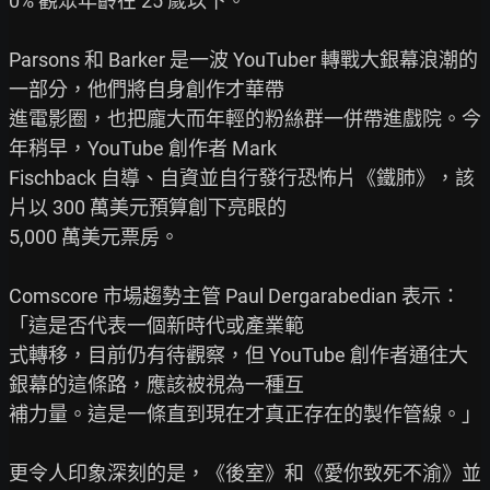
0% 觀眾年齡在 25 歲以下。

Parsons 和 Barker 是一波 YouTuber 轉戰大銀幕浪潮的
一部分，他們將自身創作才華帶

進電影圈，也把龐大而年輕的粉絲群一併帶進戲院。今
年稍早，YouTube 創作者 Mark

Fischback 自導、自資並自行發行恐怖片《鐵肺》，該
片以 300 萬美元預算創下亮眼的

5,000 萬美元票房。

Comscore 市場趨勢主管 Paul Dergarabedian 表示：
「這是否代表一個新時代或產業範

式轉移，目前仍有待觀察，但 YouTube 創作者通往大
銀幕的這條路，應該被視為一種互

補力量。這是一條直到現在才真正存在的製作管線。」

更令人印象深刻的是，《後室》和《愛你致死不渝》並