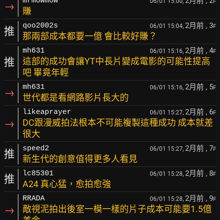
2月前
, 2
mrmowmow
06/01 15:00,
F
→
賺
2月前
, 3
qoo2002s
06/01 15:04,
F
推
那兩部成本都要一億 會比較好賺？
2月前
, 4
mh631
06/01 15:16,
F
推
這部的成功會讓YT中長片變成電影的可能性提高
吧 畢竟年輕
2月前
, 5
mh631
06/01 15:16,
F
→
世代都是看網路影片長大的
2月前
, 6
likeaprayer
06/01 15:27,
F
→
DC跟漫威拍法根本不可能複製這種成功 成本就差
很大
2月前
, 7
speed2
06/01 15:27,
F
推
新生代的創意值得更多人看見
2月前
, 8
lc85301
06/01 15:28,
F
推
A24 真心猛，愈拍愈強
2月前
, 9
RRADA
06/01 15:28,
F
→
敵視泥拍出後室一模一樣的片子成本可能要1.5億