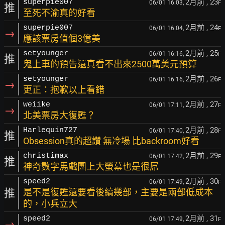
2月前
, 23
superpie007
06/01 16:03,
F
推
至死不渝真的好看
2月前
, 24
superpie007
06/01 16:04,
F
→
應該票房值個3億美
2月前
, 25
setyounger
06/01 16:16,
F
推
鬼上車的預告還真看不出來2500萬美元預算
2月前
, 26
setyounger
06/01 16:16,
F
→
更正：抱歉以上看錯
2月前
, 27
weiike
06/01 17:11,
F
→
北美票房大復甦？
2月前
, 28
Harlequin727
06/01 17:40,
F
推
Obsession真的超讚 無冷場 比backroom好看
2月前
, 29
christimax
06/01 17:42,
F
推
神奇數字馬戲團上大螢幕也是很屌
2月前
, 30
speed2
06/01 17:49,
F
推
是不是復甦還要看後續幾部，主要是兩部低成本
的，小兵立大
2月前
, 31
speed2
06/01 17:49,
F
→