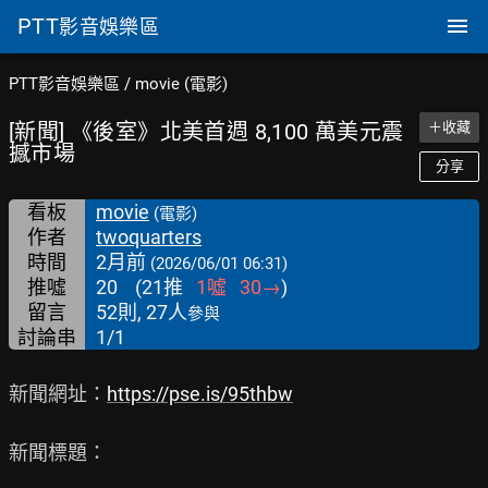
PTT
影音娛樂區
PTT影音娛樂區
/
movie (電影)
[新聞] 《後室》北美首週 8,100 萬美元震
＋收藏
撼市場
分享
看板
movie
(電影)
作者
twoquarters
時間
2月前
(2026/06/01 06:31)
推噓
20
(
21
推
1
噓
30
→
)
留言
52則, 27人
參與
討論串
1/1
新聞網址：
https://pse.is/95thbw
新聞標題：
