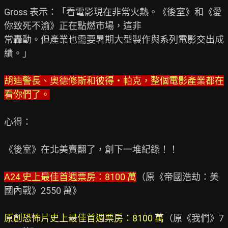
Gross 表示：「看電影現在非常火熱。《後室》和《愛
你致死不渝》正在點燃市場，這非

常轟動。但產業也需要暑期大型製作與系列電影交出成
績。」

胡迪警長、奧德修斯和彼得・帕克，整個電影產業都在
看你們了。
心得：

《後室》在北美賣翻了，創下一堆紀錄！！

A24 史上最佳首週票房：8100 萬
（原《帝國浩劫：美
國內戰》2550 萬》

原創恐怖片史上最佳首週票房：8100 萬
（原《我們》7