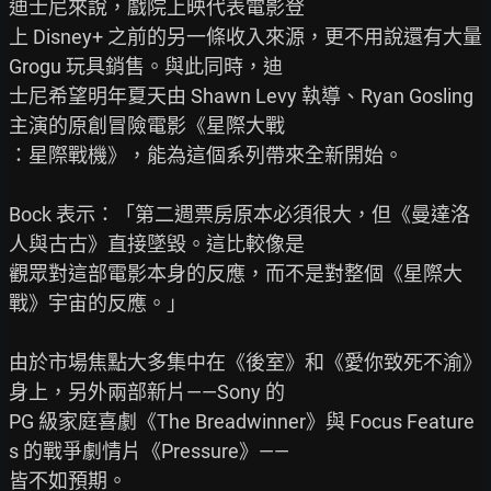
迪士尼來說，戲院上映代表電影登

上 Disney+ 之前的另一條收入來源，更不用說還有大量 
Grogu 玩具銷售。與此同時，迪

士尼希望明年夏天由 Shawn Levy 執導、Ryan Gosling 
主演的原創冒險電影《星際大戰

：星際戰機》，能為這個系列帶來全新開始。

Bock 表示：「第二週票房原本必須很大，但《曼達洛
人與古古》直接墜毀。這比較像是

觀眾對這部電影本身的反應，而不是對整個《星際大
戰》宇宙的反應。」

由於市場焦點大多集中在《後室》和《愛你致死不渝》
身上，另外兩部新片——Sony 的

PG 級家庭喜劇《The Breadwinner》與 Focus Feature
s 的戰爭劇情片《Pressure》——

皆不如預期。
