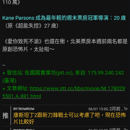
110 萬》

Kane Parsons 成為最年輕的週末票房冠軍導演：20 歲
（原《超能失控》27 歲）

《愛你致死不渝》也還在衝，北美票房本週前兩名都是
原創恐怖片，太扯啦～

※ 發信站: 批踢踢實業坊(ptt.cc), 來自: 175.99.240.242 
(臺灣)

※ 文章網址: 
https://www.ptt.cc/bbs/movie/M.178029
5501.A.881.html
2月前
, 1
mrmowmow
06/01 15:00,
F
推
康斯坦丁2跟新刀鋒戰士可以考慮了吧，現在恐怖
片比較好