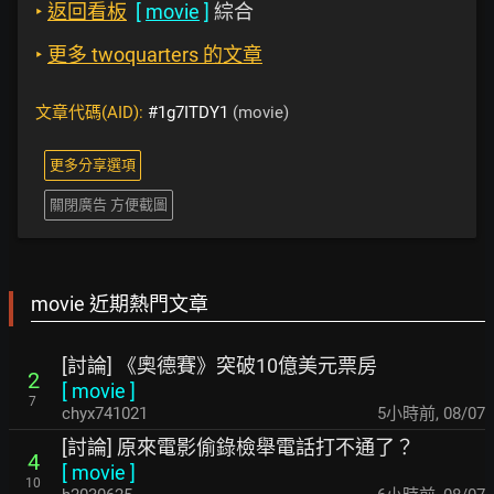
‣
返回看板
[
movie
]
綜合
‣
更多 twoquarters 的文章
文章代碼(AID):
#1g7ITDY1
(movie)
更多分享選項
關閉廣告 方便截圖
movie 近期熱門文章
[討論] 《奧德賽》突破10億美元票房
2
[
movie
]
7
chyx741021
5小時前
,
08/07
[討論] 原來電影偷錄檢舉電話打不通了？
4
[
movie
]
10