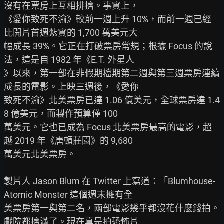
沒有在票房上互相排擠。事實上，

《愛你致死不渝》較前一週上升 10%，而前一週已經
比開片首週紮實的 1,700 萬美元大

幅成長 39%。它正在打破票房常規；根據 Focus 的說
法，這是自 1982 年《E.T. 外星人

》以來，第一部在非假期檔期第二週與第三週票房連續
成長的電影。上映三週後，《愛你

致死不渝》北美票房已達 1.06 億美元，全球票房達 1.4
8 億美元，而製作預算僅 100

萬美元。它也已成為 Focus 北美票房最高的電影，超
越 2019 年《唐頓莊園》的 9,680

萬美元北美票房。

製片人 Jason Blum 在 Twitter 上寫道：「Blumhouse-
Atomic Monster 這個週末擁有全

美票房第一與第二名，兩部電影幾乎都沒花什麼錢拍。
戲院都擠滿了。現在真是拍恐怖片
