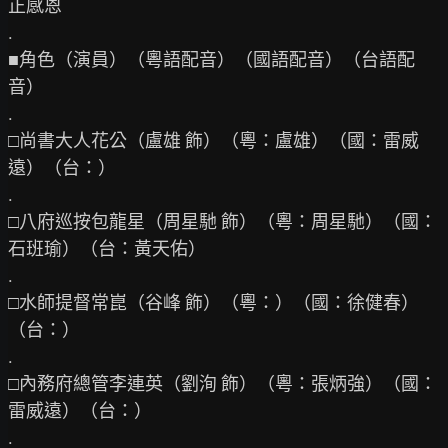
正感恩

.

■角色（演員）（粵語配音）（國語配音）（台語配
音）

.

□尚書大人花公（盧雄 飾）（粵：盧雄）（國：雷威
遠）（台：）

.

□八府巡按包龍星（周星馳 飾）（粵：周星馳）（國：
石班瑜）（台：黃天佑）

.

□水師提督常崑（谷峰 飾）（粵：）（國：徐健春）
（台：）

.

□內務府總管李連英（劉洵 飾）（粵：張炳強）（國：
雷威遠）（台：）

.
