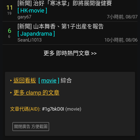
[新聞] 治好「寒冰掌」即將展開復健賽
11
[
HK-movie
]
19
gary67
7小時前
,
08/07
[新聞] 山本舞香、第1子出産を報告
6
[
Japandrama
]
6
SeanLi1013
10小時前
,
08/06
更多 即時熱門文章 >>
‣
返回看板
[
movie
]
綜合
‣
更多 clamp 的文章
文章代碼(AID):
#1g7bkD0I
(movie)
關閉廣告 方便截圖