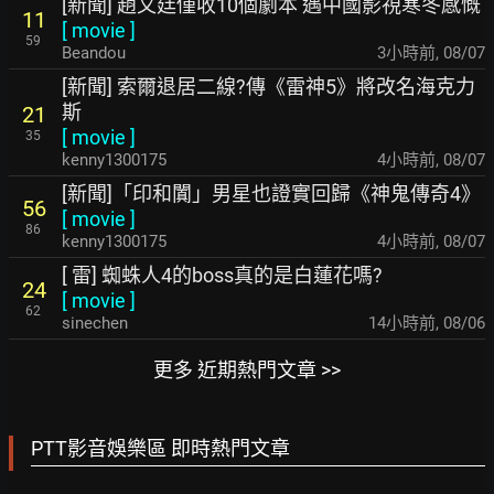
[新聞] 趙又廷僅收10個劇本 遇中國影視寒冬感慨
11
[
movie
]
59
Beandou
3小時前
,
08/07
[新聞] 索爾退居二線?傳《雷神5》將改名海克力
斯
21
[
movie
]
35
kenny1300175
4小時前
,
08/07
[新聞]「印和闐」男星也證實回歸《神鬼傳奇4》
56
[
movie
]
86
kenny1300175
4小時前
,
08/07
[ 雷] 蜘蛛人4的boss真的是白蓮花嗎?
24
[
movie
]
62
sinechen
14小時前
,
08/06
更多 近期熱門文章 >>
PTT影音娛樂區 即時熱門文章