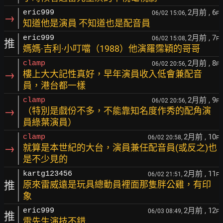
2月前
, 6
eric999
06/02 15:06,
F
→
知道他是演員 不知道也是配音員
2月前
, 7
eric999
06/02 15:08,
F
推
媽媽·吉利·小叮噹（1988）他演羅霈穎的哥哥
2月前
, 8
clamp
06/02 20:56,
F
→
樓上大大記性真好，早年演員收入低會兼配音
員，港台都一樣
2月前
, 9
clamp
06/02 20:56,
F
→
（特別是戲份不多，不能靠知名度作秀的配角演
員綠葉演員）
2月前
, 10
clamp
06/02 20:58,
F
→
就算是本世紀的大台，演員兼任配音員(或反之)也
是不少見的
2月前
, 11
kartg123456
06/02 21:51,
F
推
原來雷威遠是玩具總動員裡面那隻胖公雞，有印
象
2月前
, 12
eric999
06/03 08:49,
F
推
雷先生演技不錯