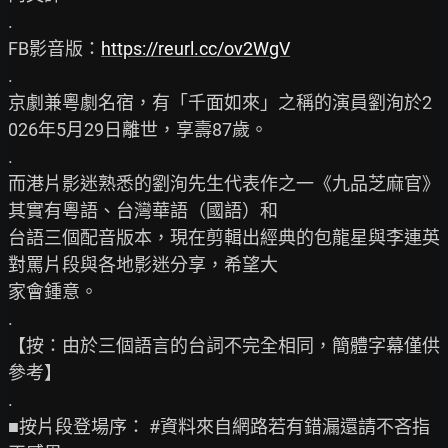
.

FB影音版：
https://reurl.cc/ov2WgV
.

京劇兼粵劇名宿，有「千面如來」之稱的演員劉洵於2
026年5月29日離世，享壽87歲。

.

而港片影迷熟悉的劉洵先生代表作之一《九品芝麻官》
其實有粵語、台灣華語（國語）和

台語三個配音版本，現在剪輯出經典的包龍星與李連英
對罵片段與各地影迷分享，希望大

家會鍾意。

.

【按：由於三個語言的台詞不完全相同，簡體字幕僅供
參考】

.

■按片段登場序： #資料來自網路若有錯漏還請不吝指