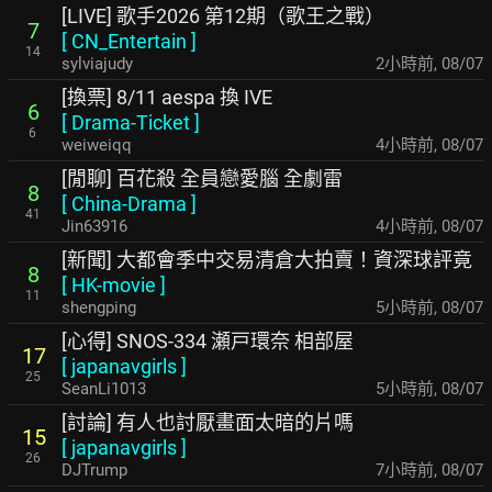
[LIVE] 歌手2026 第12期（歌王之戰）
7
[
CN_Entertain
]
14
sylviajudy
2小時前
,
08/07
[換票] 8/11 aespa 換 IVE
6
[
Drama-Ticket
]
6
weiweiqq
4小時前
,
08/07
[閒聊] 百花殺 全員戀愛腦 全劇雷
8
[
China-Drama
]
41
Jin63916
4小時前
,
08/07
[新聞] 大都會季中交易清倉大拍賣！資深球評竟
8
[
HK-movie
]
11
shengping
5小時前
,
08/07
[心得] SNOS-334 瀬戸環奈 相部屋
17
[
japanavgirls
]
25
SeanLi1013
5小時前
,
08/07
[討論] 有人也討厭畫面太暗的片嗎
15
[
japanavgirls
]
26
DJTrump
7小時前
,
08/07