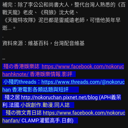
補完：除了李公公和尚書大人，整代台灣人熟悉的《百
戰天龍》老皮、《飛狼》沈大佬、

《天龍特攻隊》泥巴都是雷威遠老師，可惜他英年早
逝...。

.

資料來源：維基百科，台灣配音維基

 殘の香港娛樂誌  
https://www.facebook.com/nokoruc
hanhknote/
 香港娛樂情報.影評   
 小殘的threads：
https://www.threads.com/@nokoruc
han
 香港電影各類話題與短評         
  殘之居 
http://nokoruchan.pixnet.net/blog
 (APH義呆
利.法國.
小說創作.動漫.同人誌    
   殘の微文青日誌 
https://www.facebook.com/nokoruc
hanfan/
 CLAMP.灌籃高手.日劇)    