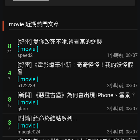
movie 近期熱門文章
[好雷] 愛你致死不渝.肖查某的逆襲
8
[
movie
]
22
speed2
1小時前
,
08/07
[好雷]《電影蠟筆小新：奇奇怪怪！我的妖怪假
될
4
[
movie
]
7
a122239
2小時前
,
08/07
[新聞] 《惡靈古堡》為何會出現 iPhone、雪景？
8
[
movie
]
16
glarc
2小時前
,
08/07
[討論] 絕命終結站系列...
3
[
movie
]
7
maggie024
3小時前
,
08/07