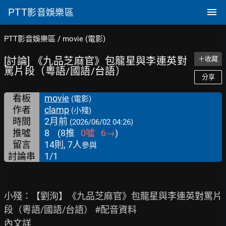
PTT
影音娛樂區
PTT影音娛樂區
/
movie (電影)
[討論] 《九品芝麻官》包龍星與李連英對
＋收藏
罵片段（粵語/國語/台語）
分享
看板
movie
(電影)
作者
clamp
(小殘)
時間
2月前
(2026/06/02 04:26)
推噓
8
(
8
推
0
噓
6
→
)
留言
14則, 7人
參與
討論串
1/1
小殘：【劉洵】《九品芝麻官》包龍星與李連英對罵片
段（粵語/國語/台語） #配音資料

內文詳
