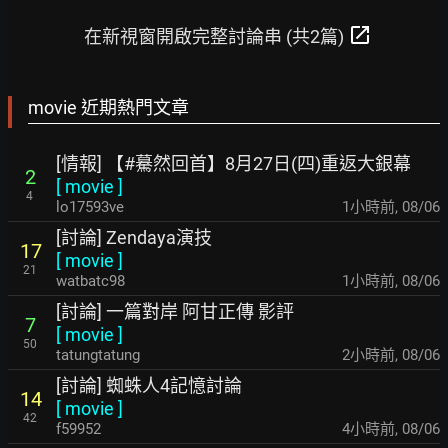
open_in_new
在新視窗開啟完整討論串 (共2篇)
movie 近期熱門文章
[情報] 【#驀然回首】8月27日(四)重返大銀幕
2
[
movie
]
4
lo17593ve
1小時前
,
08/06
[討論] Zendaya演技
17
[
movie
]
21
watbatc98
1小時前
,
08/06
[討論] 一篇對岸 阿甘正傳 影評
7
[
movie
]
50
tatungtatung
2小時前
,
08/06
[討論] 蜘蛛人4記憶討論
14
[
movie
]
42
f59952
4小時前
,
08/06