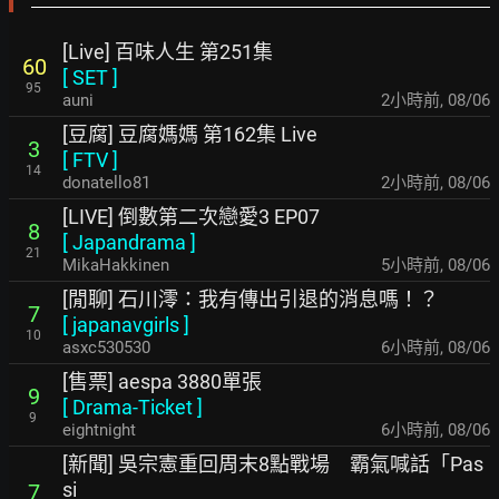
[Live] 百味人生 第251集
60
[
SET
]
95
auni
2小時前
,
08/06
[豆腐] 豆腐媽媽 第162集 Live
3
[
FTV
]
14
donatello81
2小時前
,
08/06
[LIVE] 倒數第二次戀愛3 EP07
8
[
Japandrama
]
21
MikaHakkinen
5小時前
,
08/06
[閒聊] 石川澪：我有傳出引退的消息嗎！？
7
[
japanavgirls
]
10
asxc530530
6小時前
,
08/06
[售票] aespa 3880單張
9
[
Drama-Ticket
]
9
eightnight
6小時前
,
08/06
[新聞] 吳宗憲重回周末8點戰場 霸氣喊話「Pas
si
7