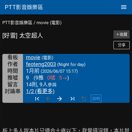
PTT
影音娛樂區
PTT影音娛樂區
/
movie (電影)
[好雷] 太空超人
＋收藏
分享
看板
movie
(電影)
作者
feoteng2003
(Night for day)
時間
1月前
(2026/06/07 15:17)
推噓
9
(
9
推
0
噓
5
→
)
留言
14則, 9人
參與
討論串
1/2 (看更多)
說明
板上多人說本片只適合十歲以下，我覺得沒錯，本片就