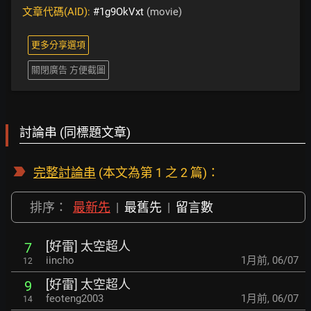
文章代碼(AID):
#1g9OkVxt
(movie)
更多分享選項
關閉廣告 方便截圖
討論串 (同標題文章)
完整討論串
(本文為第 1 之 2 篇)：
排序：
最新先
|
最舊先
|
留言數
[好雷] 太空超人
7
iincho
1月前
,
06/07
12
[好雷] 太空超人
9
feoteng2003
1月前
,
06/07
14