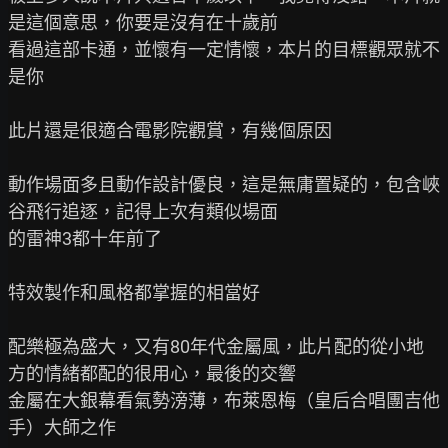
是這個意思，你要是沒有在十歲前

看過這部卡通，並懷有一定情懷，本片的目標觀眾就不
是你

此片還是很適合電影院觀賞，有幾個原因

動作場面多且動作設計優良，這是無庸置疑的，包含峽
谷飛行追逐，記得上次有類似場面

的雷神3都十年前了

特效製作和風格都掌握的相當好

配樂極為盛大，又有80年代金屬風，此片配的從小地
方的情緒都配的很用心，最後的交響

金屬在大銀幕看氣勢滂薄，布萊恩梅（皇后合唱團吉他
手）大師之作
