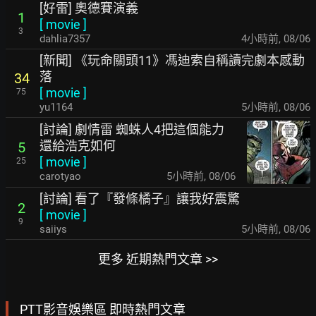
[好雷] 奧德賽演義
1
[
movie
]
3
dahlia7357
4小時前
,
08/06
[新聞] 《玩命關頭11》馮迪索自稱讀完劇本感動
落
34
[
movie
]
75
yu1164
5小時前
,
08/06
[討論] 劇情雷 蜘蛛人4把這個能力
還給浩克如何
5
[
movie
]
25
carotyao
5小時前
,
08/06
[討論] 看了『發條橘子』讓我好震驚
2
[
movie
]
9
saiiys
5小時前
,
08/06
更多 近期熱門文章 >>
PTT影音娛樂區 即時熱門文章