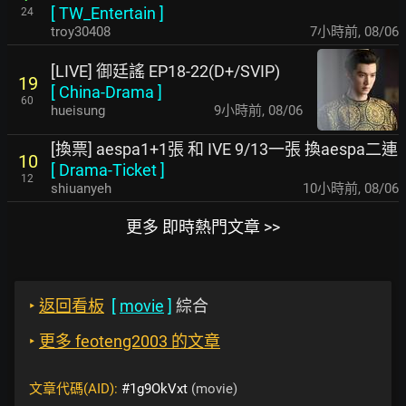
[
TW_Entertain
]
24
troy30408
7小時前
,
08/06
[LIVE] 御廷謠 EP18-22(D+/SVIP)
19
[
China-Drama
]
60
hueisung
9小時前
,
08/06
[換票] aespa1+1張 和 IVE 9/13一張 換aespa二連
10
[
Drama-Ticket
]
12
shiuanyeh
10小時前
,
08/06
更多 即時熱門文章 >>
‣
返回看板
[
movie
]
綜合
‣
更多 feoteng2003 的文章
文章代碼(AID):
#1g9OkVxt
(movie)