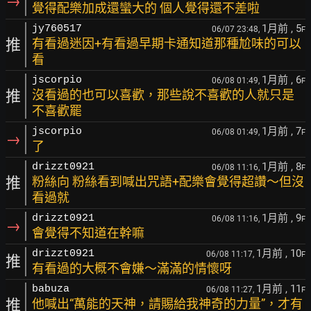
→
覺得配樂加成還蠻大的 個人覺得還不差啦
1月前
, 5
jy760517
06/07 23:48,
F
推
有看過迷因+有看過早期卡通知道那種尬味的可以
看
1月前
, 6
jscorpio
06/08 01:49,
F
推
沒看過的也可以喜歡，那些說不喜歡的人就只是
不喜歡罷
1月前
, 7
jscorpio
06/08 01:49,
F
→
了
1月前
, 8
drizzt0921
06/08 11:16,
F
推
粉絲向 粉絲看到喊出咒語+配樂會覺得超讚～但沒
看過就
1月前
, 9
drizzt0921
06/08 11:16,
F
→
會覺得不知道在幹嘛
1月前
, 10
drizzt0921
06/08 11:17,
F
推
有看過的大概不會嫌～滿滿的情懷呀
1月前
, 11
babuza
06/08 11:27,
F
推
他喊出“萬能的天神，請賜給我神奇的力量”，才有