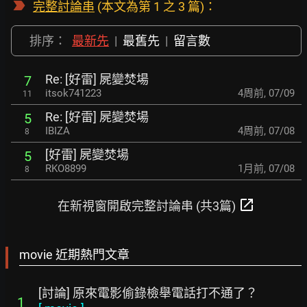
完整討論串
(本文為第 1 之 3 篇)：
排序：
最新先
|
最舊先
|
留言數
Re: [好雷] 屍變焚場
7
itsok741223
4周前
,
07/09
11
Re: [好雷] 屍變焚場
5
IBIZA
4周前
,
07/08
8
[好雷] 屍變焚場
5
RKO8899
1月前
,
07/08
8
open_in_new
在新視窗開啟完整討論串 (共3篇)
movie 近期熱門文章
[討論] 原來電影偷錄檢舉電話打不通了？
1