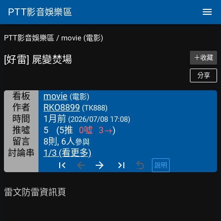
PTT
影音娛樂區
PTT影音娛樂區
/
movie (電影)
[好雷] 屍變焚場
＋收藏
分享
看板
movie
(電影)
作者
RKO8899
(TK888)
時間
1月前
(2026/07/08 17:08)
推噓
5
(
5
推
0
噓
3
→
)
留言
8則, 6人
參與
討論串
1/3 (看更多)
說明
雷文防雷資訊頁
