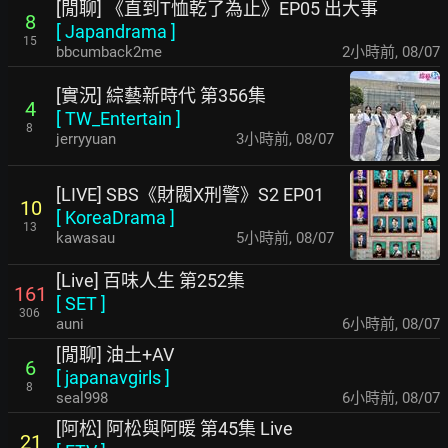
[閒聊] 《直到T恤乾了為止》EP05 出大事
8
[
Japandrama
]
15
bbcumback2me
2小時前
,
08/07
[實況] 綜藝新時代 第356集
4
[
TW_Entertain
]
8
jerryyuan
3小時前
,
08/07
[LIVE] SBS《財閥X刑警》S2 EP01
10
[
KoreaDrama
]
13
kawasau
5小時前
,
08/07
[Live] 百味人生 第252集
161
[
SET
]
306
auni
6小時前
,
08/07
[閒聊] 油土+AV
6
[
japanavgirls
]
8
seal998
6小時前
,
08/07
[阿松] 阿松與阿暖 第45集 Live
21