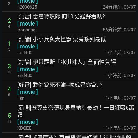
[
movie
]
2
h2030625
24分鐘前
,
08/07
[負雷] 雷霆特攻隊 前10 分鐘好看嗎?
2
[
movie
]
4
rronbang
56分鐘前
,
08/07
[討論] 小小兵與大怪獸 票房系列最低
1
[
movie
]
5
arsl400
1小時前
,
08/07
[討論] 伊萊羅斯「冰淇淋人」全面性負評
3
[
movie
]
10
arsl400
1小時前
,
08/07
[好雷] 愛你致死不渝--換成是你會..?
4
[
movie
]
8
ilsr
1小時前
,
08/07
[新聞]查克史奈德現身華納引暴動！一日狂吸6萬
讚
5
[
movie
]
13
XDGEE
1小時前
,
08/07
[新聞]《奧德賽》英譯譯者轟諾蘭！狠批他曲解