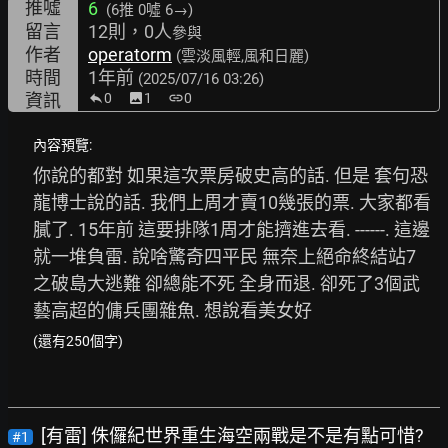
推噓
6
(6推
0噓 6→
)
留言
12則，0人
參與
作者
operatorm
(雲淡風輕,風和日麗)
時間
1年前
(2025/07/16 03:26)
資訊
0
image
1
link
0
內容預覽:
你說的都對 如果這次票房破史高的話. 但是 套句恐
龍博士說的話. 我們上周才賣10幾張的票. 大家都看
膩了. 15年前 這要排隊1周才能擠進去看. ------. 這邊
就一堆負雷. 說啥驚奇四平民 無奈上絕命終結站7
之破島大逃難 卻總能不死 全身而退. 卻死了3個武
藝高超的傭兵團雜魚. 想說看美女好
(還有250個字)
[有雷] 侏儸紀世界重生海空兩戰是不是有點可惜?
#1