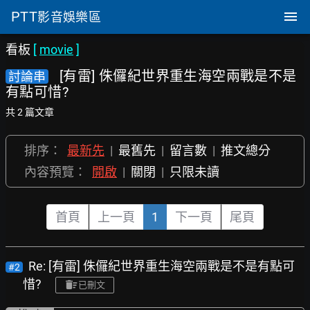
PTT
影音娛樂區
看板
[
movie
]
[有雷] 侏儸紀世界重生海空兩戰是不是
討論串
有點可惜?
共 2 篇文章
排序：
最新先
|
最舊先
|
留言數
|
推文總分
內容預覽：
開啟
|
關閉
|
只限未讀
首頁
上一頁
1
下一頁
尾頁
Re: [有雷] 侏儸紀世界重生海空兩戰是不是有點可
#2
惜?
已刪文