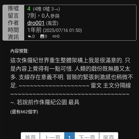
推噓
4
(4推
0噓 3→
)
留言
7則，0人
參與
作者
dro001
(風雲)
時間
1年前
(2025/07/16 01:50)
資訊
0
image
0
link
0
內容預覽:
這次侏儸紀世界重生整體架構上我是很滿意的. 只
是內容上覺得有一點可惜. 人類的戲份既無趣又太
多. 支線存在意義不明. 冒險的緊張刺激感也稍微不
足. ~~~~~~~~~~~~~~~~~~~ 雷文 主文分隔線 
~~~~~~~~~~~~~~~~~~~~~~~~~~~~~~~~
~. 若說前作侏羅紀公園 最具
(還有662個字)
首頁
上一頁
1
下一頁
尾頁