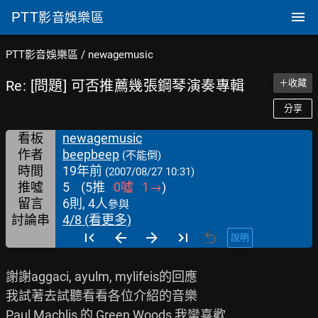
PTT
影音娛樂區
PTT影音娛樂區
/
newagemusic
Re: [問題] 可否推薦幾張鋼琴演奏專輯
＋收藏
分享
看板
newagemusic
作者
beepbeep
(不能倒)
時間
19年前
(2007/08/27 10:31)
推噓
5
(
5
推
0
噓
1
→
)
留言
6則, 4人
參與
討論串
4/8 (看更多)
說明
謝謝aggaci, ayulm, mylifeis的回應

我試著去試聽看看各位介紹的音樂

Paul Machlis 的 Green Woods 我蠻喜歡
