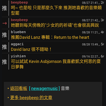
, 2
beepbeep
08/27 21:41,
F
推
呵~ 也是啦 只是那麼久下來 推測她喜歡的音樂類
型罷
, 3
beepbeep
08/27 21:42,
F
→
她聽到每天傍晚的"少女的的祈禱"也會很高興說
, 4
blueben
08/28 11:21,
F
推
推薦David Lanz 專輯：Return to the heart
, 5
aggaci
08/28 15:49,
F
推
David lanz 很不錯呦！
, 6
yishien
09/16 22:27,
F
推
可以試試 Kevin Asbjornson 我喜歡凱文柯恩的夏
日夢舞
‣
返回看板
[
newagemusic
]
音樂
‣
更多 beepbeep 的文章