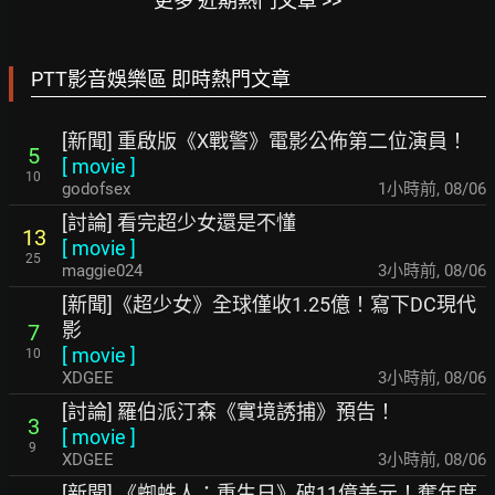
更多 近期熱門文章 >>
PTT影音娛樂區 即時熱門文章
[新聞] 重啟版《X戰警》電影公佈第二位演員！
5
[
movie
]
10
godofsex
1小時前
,
08/06
[討論] 看完超少女還是不懂
13
[
movie
]
25
maggie024
3小時前
,
08/06
[新聞]《超少女》全球僅收1.25億！寫下DC現代
影
7
[
movie
]
10
XDGEE
3小時前
,
08/06
[討論] 羅伯派汀森《實境誘捕》預告！
3
[
movie
]
9
XDGEE
3小時前
,
08/06
[新聞] 《蜘蛛人：重生日》破11億美元！奪年度