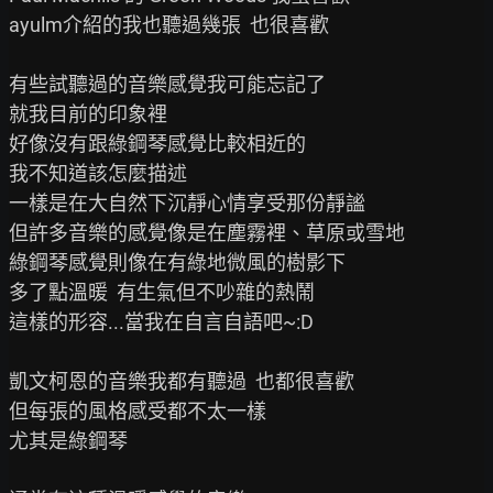
ayulm介紹的我也聽過幾張  也很喜歡

有些試聽過的音樂感覺我可能忘記了

就我目前的印象裡

好像沒有跟綠鋼琴感覺比較相近的

我不知道該怎麼描述

一樣是在大自然下沉靜心情享受那份靜謐

但許多音樂的感覺像是在塵霧裡、草原或雪地

綠鋼琴感覺則像在有綠地微風的樹影下

多了點溫暖  有生氣但不吵雜的熱鬧

這樣的形容...當我在自言自語吧~:D

凱文柯恩的音樂我都有聽過  也都很喜歡

但每張的風格感受都不太一樣

尤其是綠鋼琴
