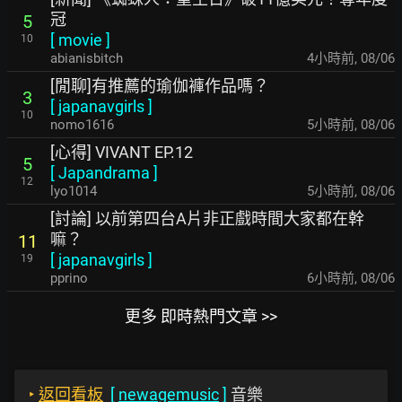
冠
5
[
movie
]
10
abianisbitch
4小時前
,
08/06
[閒聊]有推薦的瑜伽褲作品嗎？
3
[
japanavgirls
]
10
nomo1616
5小時前
,
08/06
[心得] VIVANT EP.12
5
[
Japandrama
]
12
lyo1014
5小時前
,
08/06
[討論] 以前第四台A片非正戲時間大家都在幹
嘛？
11
[
japanavgirls
]
19
pprino
6小時前
,
08/06
更多 即時熱門文章 >>
‣
返回看板
[
newagemusic
]
音樂