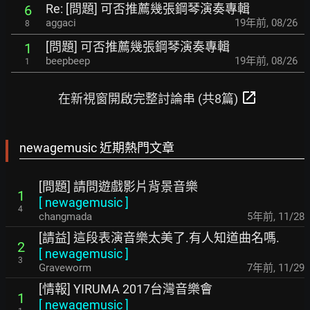
Re: [問題] 可否推薦幾張鋼琴演奏專輯
6
aggaci
19年前
,
08/26
8
[問題] 可否推薦幾張鋼琴演奏專輯
1
beepbeep
19年前
,
08/26
1
open_in_new
在新視窗開啟完整討論串 (共8篇)
newagemusic 近期熱門文章
[問題] 請問遊戲影片背景音樂
1
[
newagemusic
]
4
changmada
5年前
,
11/28
[請益] 這段表演音樂太美了.有人知道曲名嗎.
2
[
newagemusic
]
3
Graveworm
7年前
,
11/29
[情報] YIRUMA 2017台灣音樂會
1
[
newagemusic
]