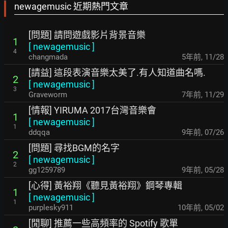
newagemusic 近期熱門文章
[問題] 請問遊戲影片背景音樂
1
[
newagemusic
]
4
changmada
5年前
,
11/28
[請益] 這段表演音樂太美了.有人知道曲名嗎.
2
[
newagemusic
]
3
Graveworm
7年前
,
11/29
[情報] YIRUMA 2017台灣音樂會
1
[
newagemusic
]
1
ddqqa
9年前
,
07/26
[問題] 尋找BGM的名字
2
[
newagemusic
]
2
gg1259789
9年前
,
05/28
[心得] 黃裕翔《聽見黃裕翔》鋼琴專輯
1
[
newagemusic
]
1
purplesky911
10年前
,
05/02
[閒聊] 推薦一些高頻率的 Spotify 歌單