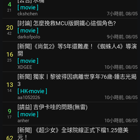
[公告] 水桶
4
[
movie
]
21
ckshchen
7小時前
,
08/05
[討論] 怎麼挽救MCU版鋼鐵心這個角色?
20
[
movie
]
42
darkofpolo
9小時前
,
08/05
[新聞]《尚氣2》等5年還難產！《蜘蛛人4》導演
開
16
[
movie
]
25
XDGEE
10小時前
,
08/05
[新聞] 獨家丨黎彼得因病離世享年76歲-鍾志光揭
3
13
[
HK-movie
]
14
aa1052026
10小時前
,
08/05
[請益] 吉伊卡哇的問題(無雷)
9
[
movie
]
17
anher
10小時前
,
08/05
[新聞] 《超少女》全球院線正式下檔1.25億美
元！
62