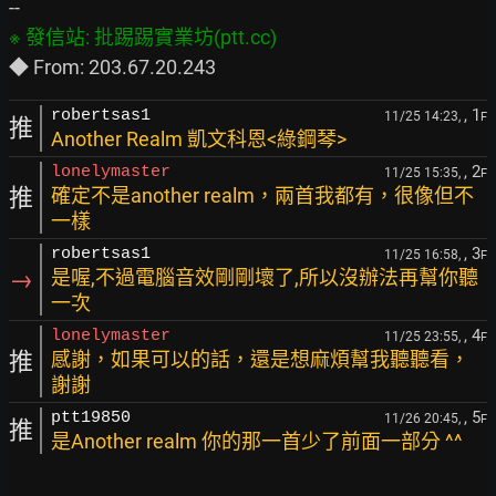
, 1
robertsas1
11/25 14:23,
F
推
Another Realm 凱文科恩<綠鋼琴>
, 2
lonelymaster
11/25 15:35,
F
推
確定不是another realm，兩首我都有，很像但不
一樣
, 3
robertsas1
11/25 16:58,
F
→
是喔,不過電腦音效剛剛壞了,所以沒辦法再幫你聽
一次
, 4
lonelymaster
11/25 23:55,
F
推
感謝，如果可以的話，還是想麻煩幫我聽聽看，
謝謝
, 5
ptt19850
11/26 20:45,
F
推
是Another realm 你的那一首少了前面一部分 ^^