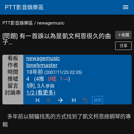
PTT
影音娛樂區
PTT影音娛樂區
/
newagemusic
[問題] 有一首誤以為是凱文柯恩很久的曲
＋收藏
子…
分享
看板
newagemusic
作者
lonelymaster
時間
18年前
(2007/11/25 02:35)
推噓
4
(
4
推
0
噓
1
→
)
留言
5則, 3人
參與
討論串
1/2 (看更多)
說明
    多年前以騎驢找馬的方式找到了凱文柯恩綠鋼琴的專
輯
