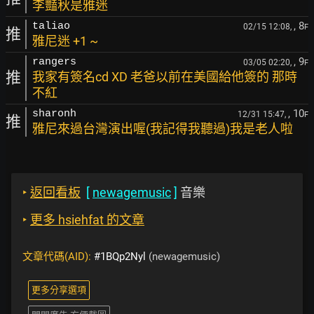
李豔秋是雅迷
, 8
taliao
02/15 12:08,
F
推
雅尼迷 +1 ~
, 9
rangers
03/05 02:20,
F
推
我家有簽名cd XD 老爸以前在美國給他簽的 那時
不紅
, 10
sharonh
12/31 15:47,
F
推
雅尼來過台灣演出喔(我記得我聽過)我是老人啦
‣
返回看板
[
newagemusic
]
音樂
‣
更多 hsiehfat 的文章
文章代碼(AID):
#1BQp2Nyl
(newagemusic)
更多分享選項