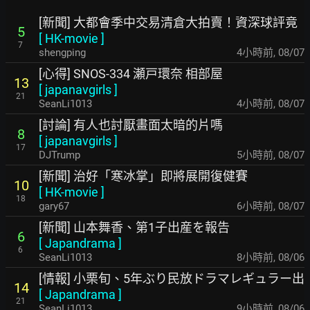
[新聞] 大都會季中交易清倉大拍賣！資深球評竟
5
[
HK-movie
]
7
shengping
4小時前
,
08/07
[心得] SNOS-334 瀬戸環奈 相部屋
13
[
japanavgirls
]
21
SeanLi1013
4小時前
,
08/07
[討論] 有人也討厭畫面太暗的片嗎
8
[
japanavgirls
]
17
DJTrump
5小時前
,
08/07
[新聞] 治好「寒冰掌」即將展開復健賽
10
[
HK-movie
]
18
gary67
6小時前
,
08/07
[新聞] 山本舞香、第1子出産を報告
6
[
Japandrama
]
6
SeanLi1013
8小時前
,
08/06
[情報] 小栗旬、5年ぶり民放ドラマレギュラー出
14
[
Japandrama
]
21
SeanLi1013
9小時前
,
08/06