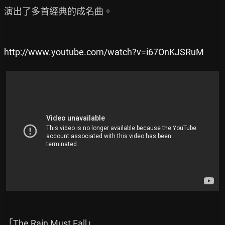
演出了多首經典的成名曲。

http://www.youtube.com/watch?v=i67OnKJSRuM
「The Rain Must Fall」
