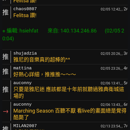
Felitsa 讚!
, 2
chaos0807
02/05 12:42,
F
推
Felitsa 讚!
※ 編輯: hsiehfat        來自: 140.134.246.86       (02/05 2
, 3
shujadzia
02/05 20:26,
F
推
雅尼的音樂真的超棒的^^
, 4
mattina
02/05 23:26,
F
推
好熱心詳細，推推推～～～
, 5
auconny
02/06 13:41,
F
推
只要是雅尼迷 應該都是十年前就聽過雅典衛城這
場的
, 6
auconny
02/06 13:43,
F
→
Marching Season 百聽不厭 看live的畫面總是覺得
酷斃了
, 7
MILAN2007
02/13 23:54,
F
推