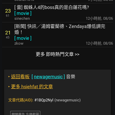
[ 雷] 蜘蛛人4的boss真的是白蓮花嗎?
23
[
movie
]
61
sinechen
12小時前
,
08/06
[新聞] 快訊／湯姆霍蘭德、Zendaya爆低調完
婚！
21
[
movie
]
45
zkow
12小時前
,
08/06
更多 即時熱門文章 >>
‣
返回看板
[
newagemusic
]
音樂
‣
更多 hsiehfat 的文章
文章代碼(AID):
#1BQp2Nyl
(newagemusic)
關閉廣告 方便截圖