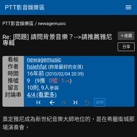
PTT
影音娛樂區
PTT影音娛樂區
/
newagemusic
Re: [問題] 請問背景音樂？-->請推薦雅尼
＋收藏
專輯
分享
看板
newagemusic
作者
hsiehfat
(妳是最好的女孩)
時間
16年前
(2010/02/04 20:39)
推噓
9
(
9
推
0
噓
1
→
)
留言
10則, 9人
參與
討論串
4/4 (看更多)
說明
奠定雅尼成為新世紀音樂大師地位的，是在希臘衛城那
場演奏會，
