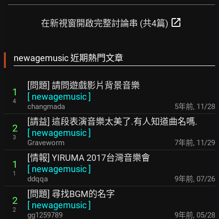
open_in_new
在新視窗開啟完整討論串 (共4篇)
newagemusic 近期熱門文章
[問題] 請問遊戲影片背景音樂
1
[
newagemusic
]
4
changmada
5年前
,
11/28
[請益] 這段表演音樂太美了.有人知道曲名嗎.
2
[
newagemusic
]
3
Graveworm
7年前
,
11/29
[情報] YIRUMA 2017台灣音樂會
1
[
newagemusic
]
1
ddqqa
9年前
,
07/26
[問題] 尋找BGM的名字
2
[
newagemusic
]
2
gg1259789
9年前
,
05/28