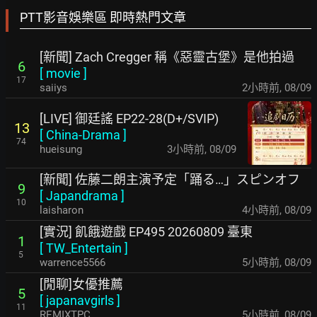
PTT影音娛樂區 即時熱門文章
[新聞] Zach Cregger 稱《惡靈古堡》是他拍過
6
[
movie
]
17
saiiys
2小時前
,
08/09
[LIVE] 御廷謠 EP22-28(D+/SVIP)
13
[
China-Drama
]
74
hueisung
3小時前
,
08/09
[新聞] 佐藤二朗主演予定「踊る…」スピンオフ
9
[
Japandrama
]
10
laisharon
4小時前
,
08/09
[實況] 飢餓遊戲 EP495 20260809 臺東
1
[
TW_Entertain
]
5
warrence5566
5小時前
,
08/09
[閒聊]女優推薦
5
[
japanavgirls
]
11
REMIXTPC
5小時前
,
08/09