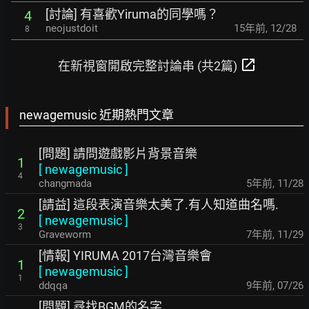
[討論] 有喜歡Yiruma的同學嗎？
4
neojustdoit
15年前
,
12/28
8
open_in_new
在新視窗開啟完整討論串 (共2篇)
newagemusic 近期熱門文章
[問題] 請問遊戲影片背景音樂
1
[
newagemusic
]
4
changmada
5年前
,
11/28
[請益] 這段表演音樂太美了.有人知道曲名嗎.
2
[
newagemusic
]
3
Graveworm
7年前
,
11/29
[情報] YIRUMA 2017台灣音樂會
1
[
newagemusic
]
1
ddqqa
9年前
,
07/26
[問題] 尋找BGM的名字