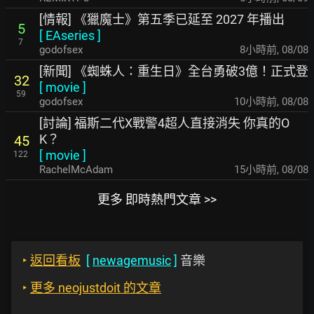
[情報] 《獵魔士》第五季已延至 2027 年播出
5
[
EAseries
]
7
godofsex
8小時前
,
08/08
[新聞] 《蜘蛛人：重生日》全台勇破3億！正式登
32
[
movie
]
59
godofsex
10小時前
,
08/08
[討論] 福斯二代X戰警4超人直接消失 你真的O
K？
45
[
movie
]
122
RachelMcAdam
15小時前
,
08/08
更多 即時熱門文章 >>
‣
返回看板
[
newagemusic
]
音樂
‣
更多 neojustdoit 的文章