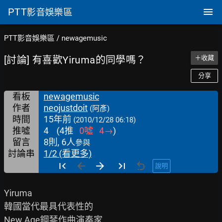
PTT
影音娛樂區
PTT影音娛樂區
/
newagemusic
[討論] 有喜歡Yiruma的同學嗎？
＋收藏
分享
看板
newagemusic
作者
neojustdoit
(阿彥)
時間
15年前
(2010/12/28 06:18)
推噓
4
(
4
推
0
噓
4
→
)
留言
8則, 6人
參與
討論串
1/2 (看更多)
說明
Yiruma

韓國當代最具代表性的

New Age鋼琴作曲演奏家
