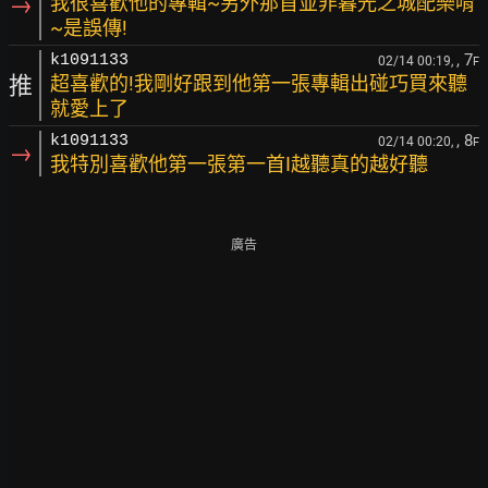
→
我很喜歡他的專輯~另外那首並非暮光之城配樂唷
~是誤傳!
, 7
k1091133
02/14 00:19,
F
推
超喜歡的!我剛好跟到他第一張專輯出碰巧買來聽
就愛上了
, 8
k1091133
02/14 00:20,
F
→
我特別喜歡他第一張第一首I越聽真的越好聽
廣告