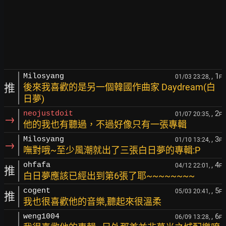
, 1
Milosyang
01/03 23:28,
F
推
後來我喜歡的是另一個韓國作曲家 Daydream(白
日夢)
, 2
neojustdoit
01/07 20:35,
F
→
他的我也有聽過，不過好像只有一張專輯
, 3
Milosyang
01/10 13:24,
F
→
嘸對哦~至少風潮就出了三張白日夢的專輯:P
, 4
ohfafa
04/12 22:01,
F
推
白日夢應該已經出到第6張了耶~~~~~~~~
, 5
cogent
05/03 20:41,
F
推
我也很喜歡他的音樂,聽起來很溫柔
, 6
weng1004
06/09 13:28,
F