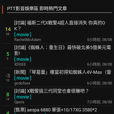
PTT影音娛樂區 即時熱門文章
[討論] 福斯二代X戰警4超人直接消失 你真的O
K？
14
[
movie
]
38
RachelMcAdam
5小時前
,
08/08
[討論]《蜘蛛人：重生日》最快破北美5億美元電
影!
5
[
movie
]
9
XDGEE
6小時前
,
08/08
[新聞] 「琴葛蕾」曝當初得知蜘蛛人4V-Max（雷
-3
[
movie
]
10
godofsex
6小時前
,
08/08
[討論] X戰警搞三代同堂也會很賺吧？
8
[
movie
]
18
Qpera
7小時前
,
08/08
[售票] aespa 6880 單張+10/17XG 3580*2
4