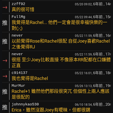
6年前
, 14
zzff92
05/20 09:02,
F
→
真的很可惜
6年前
, 15
FullMg
05/22 09:44,
F
推
我覺得是Rachel... 他們一定會是很幸福快樂的一
對(;-;)
6年前
, 16
never
05/22 11:59,
F
推
以前覺得Rose和Rachel很配 自從Joey喜歡Rachel
之後覺得RJ
6年前
, 17
never
05/22 11:59,
F
→
很搭 至少Joey比較直接 不像原本RR配都在口嫌體
正直
6年前
, 18
c914137
05/22 16:01,
F
→
我也覺得是Rachel
6年前
, 19
MurMur
05/26 13:13,
F
推
Rachel+1 雖然他們那段很突兀 但個性上兩人應該
是很配的
6年前
, 20
johnnykao530
06/10 18:54,
F
推
Erica，雖然沒跟Joey有曖昧，但都很鏘