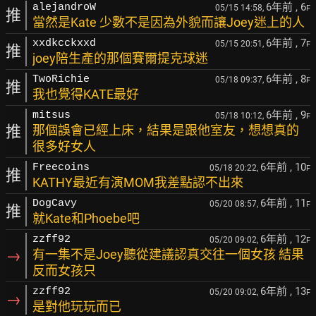
6年前
, 6
alejandroW
05/15 14:58,
F
推
當然是Kate 少數不是因為外貌而讓Joey迷上的人
6年前
, 7
xxdkcckxxd
05/15 20:51,
F
推
joey陪生產的那個賽爾提克球迷
6年前
, 8
TwoRichie
05/18 09:37,
F
推
我也覺得KATE最好
6年前
, 9
mitsus
05/18 10:12,
F
推
那個誤會已經上床，結果是跟他室友，想想真的
很多好女人
6年前
, 10
Freecoins
05/18 20:22,
F
推
KATHY最近有演MOM我差點認不出來
6年前
, 11
DogCavy
05/20 08:57,
F
推
就Kate和Phoebe吧
6年前
, 12
zzff92
05/20 09:02,
F
→
有一集不是Joey聽從建議認真交往一個女孩 結果
反而女孩只
6年前
, 13
zzff92
05/20 09:02,
F
→
是對他玩玩而已