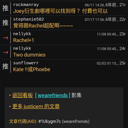
6年前
, 21
rockmanray
06/11 14:26,
F
推
Joey衍生劇哪裡可以找到呀？ 付費也可以
6年前
, 22
stephanie502
07/17 17:56,
F
推
覺得跟Rachel超配啊~~~~
, 23
nellykk
11/08 00:40,
F
→
Rachel+1
, 24
nellykk
11/08 00:40,
F
→
Two dummies
, 25
sunflowerr
02/02 01:15,
F
推
Kate !!或Phoebe
‣
返回看板
[
wearefriends
]
影集
‣
更多 justicem 的文章
文章代碼(AID):
#1Ukygm7c
(wearefriends)