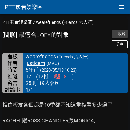
PTT
影音娛樂區
PTT影音娛樂區
/
wearefriends (Friends 六人行)
[閒聊] 最適合JOEY的對象
＋收藏
分享
看板
wearefriends
(Friends 六人行)
作者
justicem
(MAC)
時間
6年前
(2020/05/13 10:23)
推噓
17
(
17
推
0
噓
8
→
)
留言
25則, 19人
參與
討論串
1/1
相信板友各個都是10季都不知道重複看多少遍了

RACHEL跟ROSS,CHANDLER跟MONICA,
