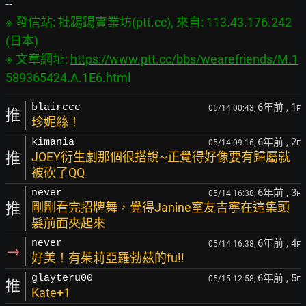
※ 發信站: 批踢踢實業坊(ptt.cc), 來自: 113.43.176.242 
(日本)

※ 文章網址: 
https://www.ptt.cc/bbs/wearefriends/M.1
589365424.A.1E6.html
6年前
, 1
blairccc
05/14 00:43,
F
推
珍妮絲！
6年前
, 2
kimania
05/14 09:16,
F
推
JOEY衍生劇那個很搭說~正覺得好像要有歸屬就
被砍了QQ
6年前
, 3
never
05/14 16:38,
F
推
剛剛看完招牌舞，覺得Janine室友吉寧在這集頭
髮前面夾起來
6年前
, 4
never
05/14 16:38,
F
→
好美！有茱莉亞羅勃茲的fu!!
6年前
, 5
glayteru00
05/15 12:58,
F
推
Kate+1