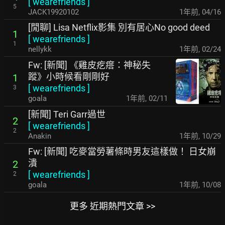
[
wearefriends
]
5
JACK19920102
1年前
,
04/16
[閒聊] Lisa Netflix影集 別有居心No good deed
1
[
wearefriends
]
1
nellykk
1年前
,
02/24
Fw: [新聞] 《雞皮疙瘩：神秘失
蹤》小時候看剛剛好
1
[
wearefriends
]
3
goala
1年前
,
02/11
[新聞] Teri Garr過世
2
[
wearefriends
]
2
Anakin
1年前
,
10/29
Fw: [新聞] 吃麥當勞薯條時男友這樣做！ 日女崩
潰
2
[
wearefriends
]
2
goala
1年前
,
10/08
更多 近期熱門文章 >>