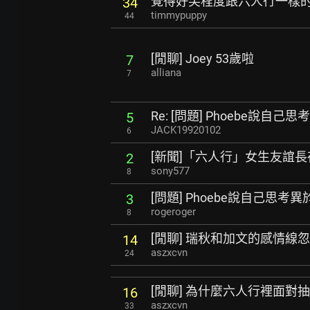
覺得好笑程度跟六人行一樣
34
timmypuppy
44
[閒聊] Joey 53歲啦
7
alliana
7
Re: [問題] Phoebe說自己
5
JACK19920102
6
[新聞]「六人行」女生友誼長
2
sony577
8
[問題] Phoebe說自己思考
3
rogeroger
8
[閒聊] 瑞秋和加文的感情線
14
aszxcvn
24
[閒聊] 為什麼六人行裡面對
16
aszxcvn
33