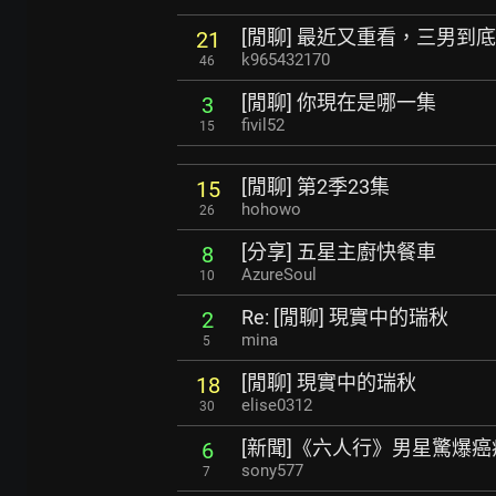
[閒聊] 最近又重看，三男到
21
k965432170
46
[閒聊] 你現在是哪一集
3
fivil52
15
[閒聊] 第2季23集
15
hohowo
26
[分享] 五星主廚快餐車
8
AzureSoul
10
Re: [閒聊] 現實中的瑞秋
2
mina
5
[閒聊] 現實中的瑞秋
18
elise0312
30
[新聞]《六人行》男星驚爆癌
6
sony577
7