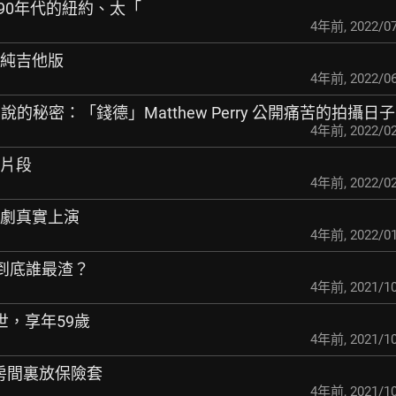
1990年代的紐約、太「
4年前
,
2022/07
曲純吉他版
4年前
,
2022/06
沒有說的秘密：
「錢德」Matthew Perry 公開痛苦的拍攝日子
4年前
,
2022/02
多片段
4年前
,
2022/02
悲劇真實上演
4年前
,
2022/01
三男到底誰最渣？
4年前
,
2021/10
過世，享年59歲
4年前
,
2021/10
ca房間裏放保險套
4年前
,
2021/10