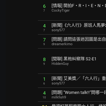
[情報] 開拍F‧R‧I‧E‧N‧D
6
CockyTiger
7
[新聞]《六人行》原班人馬夢
4
sony577
7
[問題] 請問這張迷因圖是出
7
dreamerkimo
9
[閒聊] 黑袍糾察隊 S2-E1
8
HiddenGuy
9
[新聞] 艾美獎／「六人行」
1
sony577
6
[問題] “Women talk!!”問哪一
4
milkfish9
10