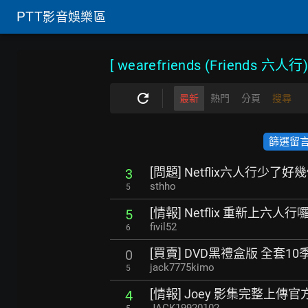
PTT
影音娛樂區
[ wearefriends (Friends 六人行
最新
熱門
分頁
搜尋
篩選留言數
[問題] Netflix六人行少了
3
sthho
5
[情報] Netflix 重新上六人行
5
fivil52
6
[買賣] DVD黑禮盒版 全套1
0
jack7775kimo
5
[情報] Joey 影集完整上傳官
4