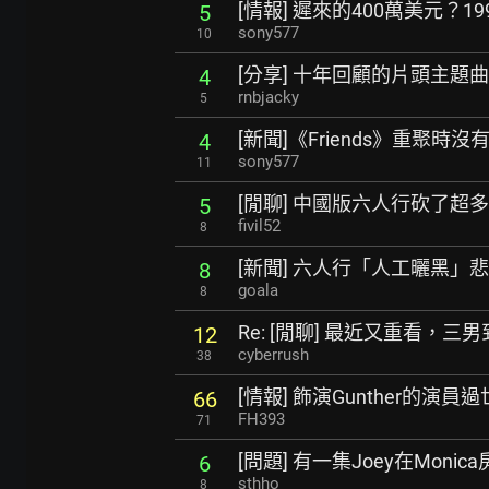
[情報] 遲來的400萬美元？
5
sony577
10
[分享] 十年回顧的片頭主題
4
rnbjacky
5
[新聞]《Friends》重聚時
4
sony577
11
[閒聊] 中國版六人行砍了超
5
fivil52
8
[新聞] 六人行「人工曬黑」
8
goala
8
Re: [閒聊] 最近又重看，
12
cyberrush
38
[情報] 飾演Gunther的演員
66
FH393
71
[問題] 有一集Joey在Moni
6
sthho
8