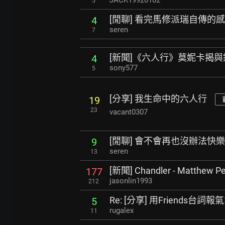
JACK19920102
5
[閒聊] 看完馬修派瑞自傳的
4
seren
7
[新聞]《六人行》莫妮卡揭
4
sony577
5
[分享] 我生命中的六人行
19
23
vacant0307
[閒聊] 會不會再也沒辦法快
9
seren
13
[新聞] Chandler - Matthe
177
jasonlin1993
212
Re: [分享] 用Friends台詞報
5
rugalex
11