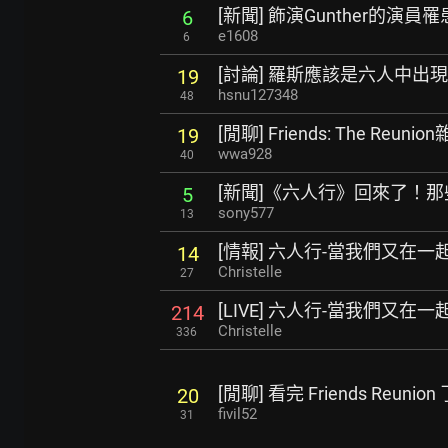
[新聞] 飾演Gunther的演
6
e1608
6
[討論] 羅斯應該是六人中出
19
hsnu127348
48
[閒聊] Friends: The Reu
19
wwa928
40
[新聞]《六人行》回來了！
5
sony577
13
[情報] 六人行-當我們又在一
14
Christelle
27
[LIVE] 六人行-當我們又在一
214
Christelle
336
[閒聊] 看完 Friends Reunio
20
fivil52
31