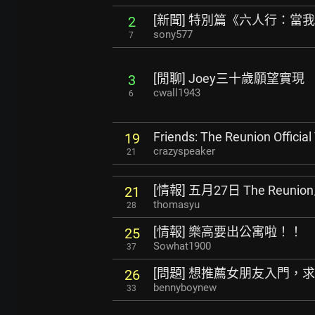
[新聞] 特別篇《六人行：當
2
sony577
7
[閒聊] Joey三十歲願望實現
3
cwall1943
6
Friends: The Reunion Official 
19
crazyspeaker
21
[情報] 五月27日 The Reuni
21
thomasyu
28
[情報] 樂高要出公寓啦！！
25
Sowhat1900
37
[問題] 想推薦女朋友入門，
26
bennyboynew
33