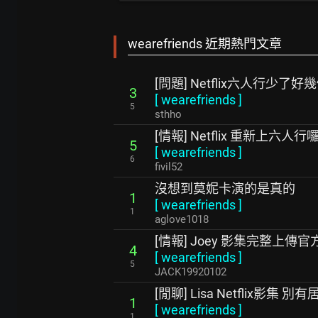
wearefriends 近期熱門文章
[問題] Netflix六人行少了
3
[
wearefriends
]
5
sthho
[情報] Netflix 重新上六人行
5
[
wearefriends
]
6
fivil52
沒想到莫妮卡演的是真的
1
[
wearefriends
]
1
aglove1018
[情報] Joey 影集完整上傳官
4
[
wearefriends
]
5
JACK19920102
[閒聊] Lisa Netflix影集 別有
1
[
wearefriends
]
1