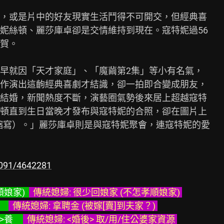
，或是片中的好友現實生活鬥得不可開交，但經典喜

妮絲頓、麗莎庫卓卻是交情維持到現在。寇特妮過56

賀。

早就因「天才家庭」、「魔繭第2集」等小有名氣，

作演出這齣經典喜劇才結識，卻一拍即合變成朋友，

結婚，新聞熱度不斷，演藝圈氣勢後來居上超越寇特

頓直到生日當晚才發布與寇特妮的合照，卻在圖片上

縮寫）。」麗莎庫卓則是與寇特妮聚會，連寇特妮的愛

10091/4642281
娘家)  
  傳統媳婦: 很少回娘家 (不怎孝順娘家) 
  
  傳統媳婦: 拿聘金 (被嫁[賣]到夫家？) 
    
  傳統媳婦: <婚後> 取/用/住公婆家資源 