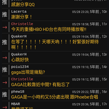
推
感謝分享QQ
5年前
, 10
Lacerta
05/28 23:20,
F
推
謝謝分享！
5年前
, 11
Christelle
05/29 18:58,
F
→
今天的重播HBO HD台也有同時播放喔!!
5年前
, 12
QuakerH
05/29 19:04,
F
推
在等了！！！！天哪天吶！！！好緊張好期待
啊！！！！！
5年前
, 13
QuakerH
05/29 19:04,
F
→
心跳好快
5年前
, 14
poiu1234
05/29 19:10,
F
推
gaga出現是幾點?
5年前
, 15
Christelle
05/29 19:12,
F
→
GAGA比較靠近中間? 有點忘了
5年前
, 16
phew18
05/29 20:22,
F
推
GAGA是一小時約又5分處出現 跟Phoebe合唱
5年前
, 17
MBAR
05/29 20:36,
F
→