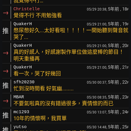
我覺得不行…
5年前
, 18
Christelle
05/29 20:38,
F
→
覺得不行 不用勉強看
5年前
, 19
QuakerH
05/29 21:00,
F
推
憋尿憋好久...太好看啦！！！！一開始聽到聲音就
哭了...
5年前
, 20
QuakerH
05/29 21:00,
F
→
真的好感人，好感謝製作單位做這麼棒的節目！
明天重播再
5年前
, 21
QuakerH
05/29 21:00,
F
→
看一次，哭了好幾回
5年前
, 22
sfh20230
05/30 00:37,
F
推
忙到沒時間看 好氣幽........
5年前
, 23
MBAR
05/30 08:35,
F
→
不要氣啦真的沒有錯過很多，賣情懷的而已
5年前
, 24
mc1293
05/30 13:07,
F
推
10年的情懷啊，我買單
5年前
, 25
yutso
05/30 14:48,
F
推