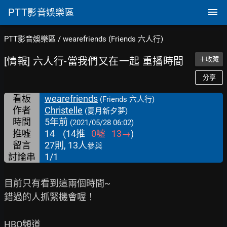
PTT
影音娛樂區
PTT影音娛樂區
/
wearefriends (Friends 六人行)
[情報] 六人行-當我們又在一起 重播時間
＋收藏
分享
看板
wearefriends
(Friends 六人行)
作者
Christelle
(夏月新夕夢)
時間
5年前
(2021/05/28 06:02)
推噓
14
(
14
推
0
噓
13
→
)
留言
27則, 13人
參與
討論串
1/1
目前只有看到這兩個時間~

錯過的人抓緊機會喔！

HBO頻道
