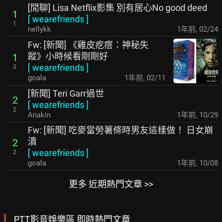
[閒聊] Lisa Netflix影集 別有居心No good deed
1
[
wearefriends
]
1
nellykk
1年前
,
02/24
Fw: [新聞] 《雞皮疙瘩：神秘失
蹤》小時候看剛剛好
1
[
wearefriends
]
3
goala
1年前
,
02/11
[新聞] Teri Garr過世
2
[
wearefriends
]
2
Anakin
1年前
,
10/29
Fw: [新聞] 吃麥當勞薯條時男友這樣做！ 日女崩
潰
2
[
wearefriends
]
2
goala
1年前
,
10/08
更多 近期熱門文章 >>
PTT影音娛樂區 即時熱門文章