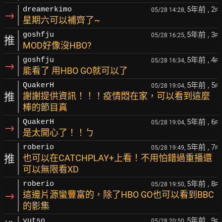
5年前
, 2
dreamerkimo
05/28 14:28,
F
→
星期六可以補齊了~
5年前
, 3
goshfju
05/28 16:25,
F
推
MOD好像沒HBO?
5年前
, 4
goshfju
05/28 16:34,
F
→
能看了 用HBO GO就可以了
5年前
, 5
QuakerH
05/28 19:04,
F
推
謝謝提供資訊！！！疫情悶在家，可以看到這麼
棒的節目真
5年前
, 6
QuakerH
05/28 19:04,
F
→
是太開心了！！ㄅ
5年前
, 7
roberio
05/28 19:49,
F
推
也可以在CATCHPLAY+上看！不用怕錯過重播還
可以無限看XD
5年前
, 8
roberio
05/28 19:50,
F
→
這邊片源蠻豐富的，除了HBO GO也可以看到BBC
的影集
5年前
, 9
yutso
05/28 20:50,
F