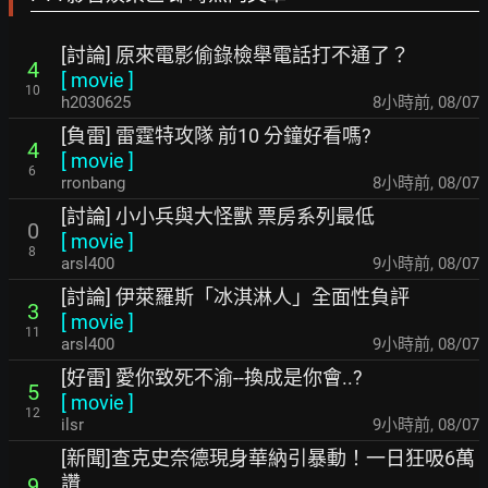
[討論] 原來電影偷錄檢舉電話打不通了？
4
[
movie
]
10
h2030625
8小時前
,
08/07
[負雷] 雷霆特攻隊 前10 分鐘好看嗎?
4
[
movie
]
6
rronbang
8小時前
,
08/07
[討論] 小小兵與大怪獸 票房系列最低
0
[
movie
]
8
arsl400
9小時前
,
08/07
[討論] 伊萊羅斯「冰淇淋人」全面性負評
3
[
movie
]
11
arsl400
9小時前
,
08/07
[好雷] 愛你致死不渝--換成是你會..?
5
[
movie
]
12
ilsr
9小時前
,
08/07
[新聞]查克史奈德現身華納引暴動！一日狂吸6萬
讚
9