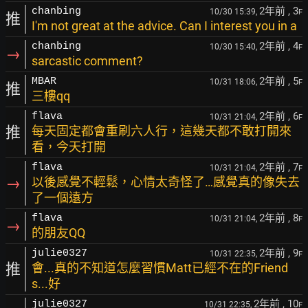
2年前
, 3
chanbing
10/30 15:39,
F
推
I'm not great at the advice. Can I interest you in a
2年前
, 4
chanbing
10/30 15:40,
F
→
sarcastic comment?
2年前
, 5
MBAR
10/31 18:06,
F
推
三樓qq
2年前
, 6
flava
10/31 21:04,
F
推
每天固定都會重刷六人行，這幾天都不敢打開來
看，今天打開
2年前
, 7
flava
10/31 21:04,
F
→
以後感覺不輕鬆，心情太奇怪了…感覺真的像失去
了一個遠方
2年前
, 8
flava
10/31 21:04,
F
→
的朋友QQ
2年前
, 9
julie0327
10/31 22:35,
F
推
會...真的不知道怎麼習慣Matt已經不在的Friend
s...好
2年前
, 10
julie0327
10/31 22:35,
F