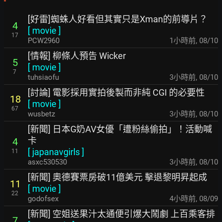
[好雷]蜘蛛人好看但其實只是Xman的前導片？
4
[
movie
]
17
PCW2960
1小時前
,
08/10
[情報] 柳條人預告 Wicker
5
[
movie
]
7
tuhsiaofu
3小時前
,
08/10
[討論] 電影採用實拍後製而非純 CGI 的必要性
18
[
movie
]
67
wusbetz
3小時前
,
08/10
[新聞] 日本G奶AV女優「遭粉絲偷拍」！活動喊
卡
4
[
japanavgirls
]
11
asxc530530
3小時前
,
08/10
[新聞] 奧德賽票房破11億美元 擊退黎明昇起成
11
[
movie
]
22
godofsex
4小時前
,
08/09
[新聞] 空姐送果汁太通便引爆大鬧劇 上百乘客排
7