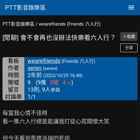
PTT
影音娛樂區
PTT影音娛樂區
/
wearefriends (Friends 六人行)
[閒聊] 會不會再也沒辦法快樂看六人行？
＋收藏
分享
看板
wearefriends
(Friends 六人行)
作者
seren
(seren)
時間
2年前
(2023/10/29 16:49)
推噓
9
(
9
推
0
噓
4
→
)
留言
13則, 9人
參與
討論串
1/1
每當我心情不佳時

看一集六人行總是能讓我打從心底開懷大笑

但今天看到馬修派瑞的死訊
