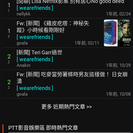
[閒聊] Lisa Netflix影集 別有居心No good deed
1
[
wearefriends
]
1
nellykk
1年前
,
02/24
Fw: [新聞] 《雞皮疙瘩：神秘失
蹤》小時候看剛剛好
1
[
wearefriends
]
3
goala
1年前
,
02/11
[新聞] Teri Garr過世
2
[
wearefriends
]
2
Anakin
1年前
,
10/29
Fw: [新聞] 吃麥當勞薯條時男友這樣做！ 日女崩
潰
2
[
wearefriends
]
2
goala
1年前
,
10/08
更多 近期熱門文章 >>
PTT影音娛樂區 即時熱門文章