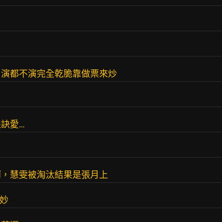
？
，演都不演完全乾脆靠做票來炒
訣愛…
啊，慧雯被淘汰結果是張月上
其妙