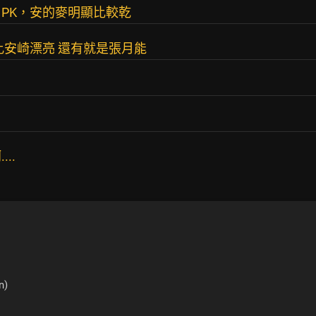
PK，安的麥明顯比較乾
比安崎漂亮 還有就是張月能
..
n)