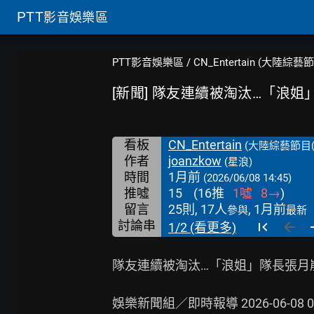
PTT
影音娛樂區
PTT影音娛樂區
/
CN_Entertain (大陸綜藝
[新聞] 隊友連續被淘汰…「浪
看板
CN_Entertain
(大陸綜藝節目(
作者
joanzkow
(星浪)
時間
1月前
(2026/06/08 14:45)
推噓
15
(
16
推
1
噓
8
→
)
留言
25則, 17人
, 1月前
參與
最新
討論串
1/2 (看更多)
隊友連續被淘汰…「浪姐」隊長張月崩
娛樂新聞組／即時報導 2026-06-08 08: