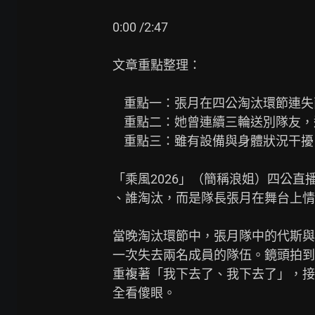
0:00 /2:47

文章重點整理：

    重點一：張月在四公淘汰環節連失兩名隊友，情緒當場潰堤離場。

    重點二：她曾連續三輪送別隊友，還要扛舞台與團隊成績壓力。

    重點三：雖有設備與身體狀況干擾，張月仍獲個人喜愛度第二名。

「乘風2026」（簡稱浪姐）四公直
、誰淘汰，而是隊長張月在舞台上情
當晚淘汰環節中，張月隊中的代斯與
一次失去兩名成員的隊伍。鏡頭拍到
重複著「我下去了、我下去了」，接
全看傻眼。
