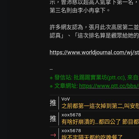
示，曾沛慈以超高人氣拿下第一名，
第三名則由李小冉拿下。

許多網友認為，張月此次高居第二並
認真」、「這次排名算是觀眾給她的
https://www.worldjournal.com/wj/
※ 發信站: 批踢踢實業坊(ptt.cc), 來自: 1
※ 文章網址: 
https://www.ptt.cc/bb
VoV
推
之前都第一這次掉到第二,叫安
xox5678
推
有啥好崩潰的…都四公了 節目
xox5678
→
說不定隔天都約吃晚餐了