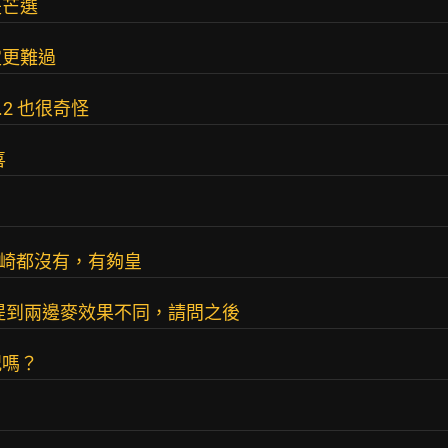
是芒選
定更難過
2 也很奇怪
喜
安崎都沒有，有夠皇
提到兩邊麥效果不同，請問之後
況嗎？