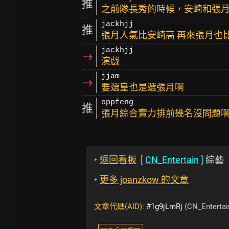
推
之前隊長秀的時候，安崎和張月
jackhjj
推
張月人氣比安崎高 再來張月也
jackhjj
→
演戲
jjam
→
要選皇也是選張月啊
oppfeng
推
張月綜合實力排前幾名沒問題啊..
‣
返回看板
[
CN_Entertain
]
綜藝
‣
更多 joanzkow 的文章
文章代碼(AID):
#1g9jLmRj
(CN_Entertai