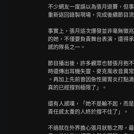
不少網友一度誤以為張月退賽，但事
重新返回錄製現場，完成後續節目流
事實上，張月這次爆發並非毫無徵兆
的她，不僅要負責舞台表演，還得承
感的隊長之一。

節目播出後，許多觀眾也替張月抱不
時還傳出耳機失靈、麥克風收音異常
。再加上先前曾因急性腸胃炎打點滴
真的已經撐到極限了」。

還有人感嘆，「她不是輸不起，而是
責任感太重的人終於撐不住了」。

不過就在外界擔心張月狀態之際，最