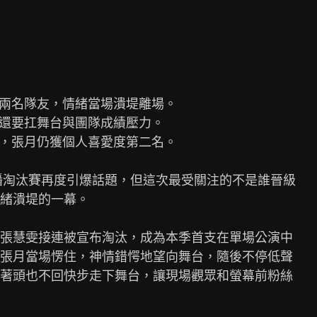
播淘汰賽再度引爆話題，但這次最受關注的不是誰晉級

緒潰堤的一幕。

張慧雯接連被宣布淘汰，成為本季首支在單場公演中

張月當場愣住，神情錯愕地望向舞台，隨後不停低聲

著頭也不回快步走下舞台，讓現場觀眾和螢幕前粉絲
