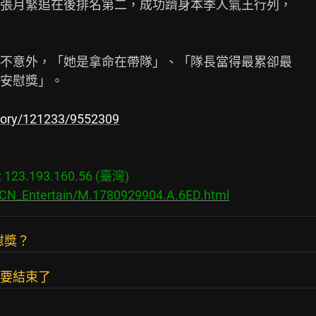
張月緊追在後排名第二，成功躋身本季人氣王行列，

不意外，「她是拿命在帶隊」、「隊長當得最累卻最

安慰獎」。

story/121233/9552309
23.193.160.56 (臺灣)

s/CN_Entertain/M.1780929904.A.6ED.html
慰獎？
都要結束了