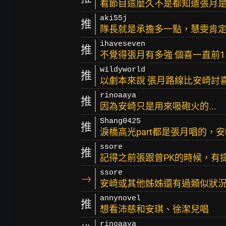
看節目這麼久不是都知道張月
aki55j
推
隊長就是承擔多一點，慧雯肯
ihaveseven
推
不覺得張月有多強 個喜一直前1.
wildyworld
推
以劇本來說 張月路線比安崎討
rinoaaya
推
因為安崎只是用來吸砲火的...
Shang0425
推
淚橋高光part都是張月唱的，
ssore
推
記得之前張跟曾PK的時候，有
ssore
→
安崎或其他姊姊還有過類似狀
annynovel
推
想看沛慈和安琪、徐潔兒唱
rinoaaya