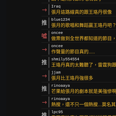
Iraq
→
張月這路線真的跟王珞丹很像
blue1234
推
張月的歌唱和舞蹈贏王珞丹吧
oncee
噓
做票做到全世界都知道的節目
oncee
→
作聲量的節目真的.....
shmily554554
推
王珞丹真的太難聽了，雷霆狗跟
jjam
→
張月比王珞丹強很多
rinoaaya
推
芒果給張月的劇本就是美強慘
rinoaaya
→
熱搜，還不只一個熱搜...莫名
lpc95
推