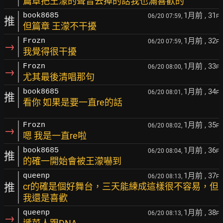
篇章把王濛的聲音去掉的話我也滿喜歡的
1月前
, 31
book8685
06/20 07:59,
F
推
但篇章 王濛不干擾
1月前
, 32
Frozn
06/20 07:59,
F
→
我覺得很干擾
1月前
, 33
Frozn
06/20 08:00,
F
→
尤其最後清唱那句
1月前
, 34
book8685
06/20 08:01,
F
推
看你 如果是要一直re的話
1月前
, 35
Frozn
06/20 08:02,
F
→
嗯 我是一直re啦
1月前
, 36
book8685
06/20 08:04,
F
推
的確一開始會被王濛嚇到
1月前
, 37
queenp
06/20 08:13,
F
推
cr的確是個好舞台，三天能練成這樣很不容易，但
我還是喜歡
1月前
, 38
queenp
06/20 08:13,
F
→