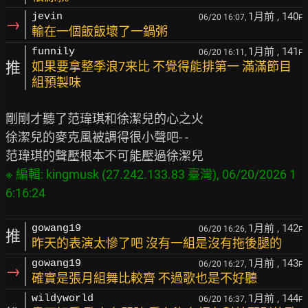
1月前
, 140
jevin
06/20 16:07,
F
→
輸在一個飯飯壞了一鍋粥
1月前
, 141
funnily
06/20 16:11,
F
推
如果要拿整季浪7来比 不覺得能排第一 滿滿節目
組預製味
剛剛才聽了范瑋琪和徐潔兒的心之火

徐潔兒的麥克風被調得很小聲吧- -

※ 編輯: kingmusk (27.242.133.83 臺灣), 06/20/2026 1
6:16:24
1月前
, 142
gowang19
06/20 16:26,
F
推
昨天的表演太慘了吧 沒有一組是沒有拖後腿的
1月前
, 143
gowang19
06/20 16:27,
F
→
確實是張月組舞比較齊 不過歌也是不好聽
1月前
, 144
wildyworld
06/20 16:37,
F