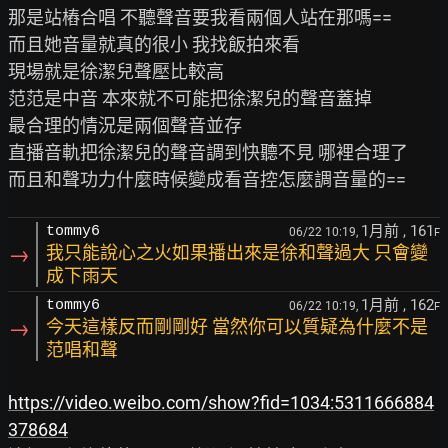
那是站樁合唱 不聽聲音要我看兩個人站在那嗎==

而且她音量就真的很小 我找飯拍來看

現場就是徐潔兒聲壓比較高

范范是中音 本來就不可能把徐潔兒的聲音蓋掉

最合理的情況是兩個聲音並存

直播音軌把徐潔兒的聲音調到快聽不見 哪裡合理了

1月前
, 161
tommy6
06/22 10:19,
F
→
我只能說心之火如果播出來是徐和聲過大 只會變
成下雨天
1月前
, 162
tommy6
06/22 10:19,
F
→
今天這樣反而剛剛好 當然你可以質疑為什麼不是
范唱和聲
https://video.weibo.com/show?fid=1034:5311666884
378684