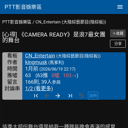
PTT
影音娛樂區
PTT影音娛樂區
/
CN_Entertain (大陸綜藝節目(陸綜板))
[心得] 《CAMERA READY》是浪7最女團
＋收藏
的舞台
分享
看板
CN_Entertain
(大陸綜藝節目(陸綜板))
作者
kingmusk
(馬爹利)
時間
1月前
(2026/06/19 22:17)
推噓
63
(
63
推
0
噓
103
→
)
留言
166則, 39人
參與
討論串
1/2 (看更多)
說明
這季大部份舞台還是給我一種跨年晚會表演的感覺
