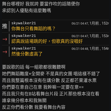
舞台哪裡好 我就誇 要當作吹的話隨便你

1月前
, 152
skywalker21
06/21 04:47,
F
推
你舞台只看舞蹈的嗎？
1月前
, 153
skywalker21
06/21 04:47,
F
→
認真說這場跳的好，但歌真的沒唱好
1月前
, 154
skywalker21
06/21 04:48,
F
→
然後分數虛高了
要說歌的話 每一組歌都很難聽啊

她們舞蹈難度+全開麥 不是真的女團 唱這樣不錯了

而且我整篇根本沒有在講分數 反正都芒果灌水票

你們要在意自己在意 我幹嘛一定要在意==

而且我只有在B站看舞台片段 正片那些根本沒在看

誰拿幾分根本和我無關
