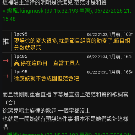
※ 編輯: kingmusk (39.15.32.193 臺灣), 06/22/2026 21:
15:48
1月前
, 163
lpc95
06/22 21:32,
F
推
現場徐的麥大很多,就是節目組真的動麥了,節目組
分數就是范
1月前
, 164
lpc95
06/22 21:34,
F
→
高,徐在這節目一直當工具人
1月前
, 165
lpc95
06/22 21:35,
F
→
徐應該就不會成團但范會吧
而且我剛剛重看直播 字幕是直接上范范和聲的歌詞寫
（合）

徐潔兒唱主旋律的歌詞 一個字都沒上

也就是一開始就有預謀這件事 根本不是她們設計這樣