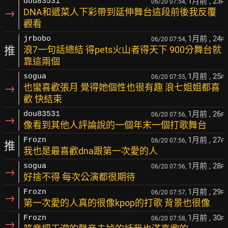
1月前
, 23
dou83531
06/20 07:54,
F
→
DNA和遞菜人下彩帶到延伸舞台這段前後我反覆
觀看
1月前
, 24
jrbobo
06/20 07:54,
F
推
浪7一句話總結 得pets火山者得天下 900分舞台就
靠這兩個
1月前
, 25
sogua
06/20 07:55,
F
→
也蠻喜歡張月 覺得她個性也很有趣 浪七姐姐都喜
歡 快結束
1月前
, 26
dou83531
06/20 07:56,
F
→
像看到其他人評論說的一個年末一個打歌舞台
1月前
, 27
Frozn
06/20 07:56,
F
推
我也是最喜歡dna跟第一次愛的人
1月前
, 28
sogua
06/20 07:56,
F
→
好捨不得 每次公演都很期待
1月前
, 29
Frozn
06/20 07:57,
F
→
第一次愛的人真的很像kpop的打歌 背景也很像
1月前
, 30
Frozn
06/20 07:58,
F
→