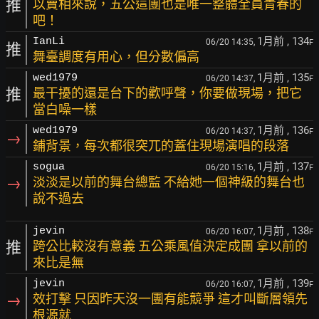
推
以賣相來說，五公這團也是唯一整體全員青春的
吧！
1月前
, 134
IanLi
06/20 14:35,
F
推
舞臺調度有用心，但分數偏高
1月前
, 135
wed1979
06/20 14:37,
F
推
最干擾的還是台下的歡呼聲，你要做現場，把它
當白噪一樣
1月前
, 136
wed1979
06/20 14:37,
F
→
鋪背景，每次都很突兀的蓋住現場演唱的段落
1月前
, 137
sogua
06/20 15:16,
F
→
淡淡是以前的舞台總監 不給她一個神級的舞台也
說不過去
1月前
, 138
jevin
06/20 16:07,
F
推
跨公比較沒有意義 五公乘風值決定成團 拿以前的
來比是無
1月前
, 139
jevin
06/20 16:07,
F
→
效打擊 只因昨天沒一團有能競爭 這才叫斷層領先
根源就