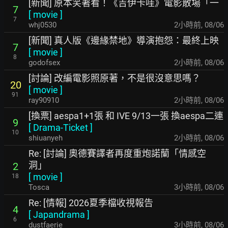
[新聞] 原本笑著看！《吉伊卡哇》電影散場「一
7
[
movie
]
7
whj0530
2小時前
,
08/06
[新聞] 真人版《邊緣禁地》導演抱怨：最終上映
7
[
movie
]
8
godofsex
2小時前
,
08/06
[討論] 改編電影照原著，不是很沒意思嗎？
20
[
movie
]
91
ray90910
2小時前
,
08/06
[換票] aespa1+1張 和 IVE 9/13一張 換aespa二連
9
[
Drama-Ticket
]
10
shiuanyeh
2小時前
,
08/06
Re: [討論] 奧德賽譯者再度重炮諾蘭「情感空
洞」
2
[
movie
]
18
Tosca
3小時前
,
08/06
Re: [情報] 2026夏季檔收視報告
4
[
Japandrama
]
6
dustfaerie
3小時前
,
08/06