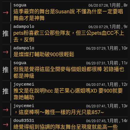
1月前
, 8
sogua
06/20 07:28,
F
→
這季最齊的舞台是Susan說 不懂為什麼ㄧ定要唱
舞曲才是神舞
1月前
, 9
adampolo
06/20 07:29,
F
推
pets粉喜歡三公那些隊友，但三公pets血CC不上
去。反倒
1月前
, 10
adampolo
06/20 07:29,
F
→
是燦燦打輔助破900很輕鬆
1月前
, 11
sogua
06/20 07:31,
F
推
但我是覺得這屆全開麥每個姐姐都很棒 若錄播也
都是神級
1月前
, 12
joycemei
06/20 07:41,
F
推
推文是在說明hcc 是芒果心選姐嗎XD 要900就要
靠她輔助
1月前
, 13
joycemei
06/20 07:41,
F
→
，這麼棒啊～難怪一樣的月光只能857~
1月前
, 14
dou83531
06/20 07:45,
F
→
總覺得組到協調的隊友舞台呈現度就能高一些