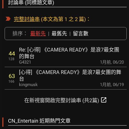
討論串 (同標題文章)
完整討論串
(本文為第 1 之 2 篇)：
排序：
最新先
|
最舊先
|
留言數
Re: [心得] 《CAMERA READY》是浪7最女團
44
的舞台
128
G4321
1月前
,
06/20
[心得] 《CAMERA READY》是浪7最女團的舞
63
台
166
kingmusk
1月前
,
06/19
open_in_new
在新視窗開啟完整討論串 (共2篇)
CN_Entertain 近期熱門文章