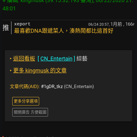
※ 編輯: kingmusk (39.15.32.193 臺灣), 06/22/2026 21:
1月前
, 166
xeport
06/24 20:57,
F
推
最喜歡DNA跟遞菜人，湊熱鬧都比這首好
‣
返回看板
[
CN_Entertain
]
綜藝
‣
更多 kingmusk 的文章
文章代碼(AID):
#1gDR_tkz
(CN_Entertain)
更多分享選項
關閉廣告 方便截圖