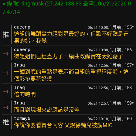
※ 編輯: kingmusk (27.242.133.83 臺灣), 06/21/2026 0
9:47:14
1月前
, 155
queenp
06/21 10:08,
F
推
這組的舞蹈實力絕對是最好的，但歌不好聽是芒
果的錯，我覺
1月前
, 156
queenp
06/21 10:08,
F
→
得姐姐們已經盡力了，編曲改編實在太難聽了
1月前
, 157
Iraq
06/21 12:56,
F
→
一鏡到底的重點是表示節目組的重視程度啦，這
個彩排要花好幾
1月前
, 158
Iraq
06/21 12:56,
F
→
倍的時間
1月前
, 159
Iraq
06/21 12:57,
F
→
而且對現場來說應該是沒差
1月前
, 160
tommy6
06/22 10:18,
F
推
你說你要看舞台內容 又說徐婕兒被調MIC