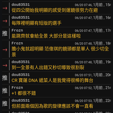
1月前
, 15
dou83531
06/20 07:46,
F
→
從四公開始我明顯的感受到運鏡很努力在避
1月前
, 16
dou83531
06/20 07:47,
F
→
每隊裡明顯有短版的選手
1月前
, 17
Frozn
06/20 07:47,
F
推
能跳齊就會給全景 大部分是這樣啦
1月前
, 18
Frozn
06/20 07:48,
F
→
膽小鬼就超明顯 范偉琪的鏡頭都是單人 很少切全
景
1月前
, 19
dou83531
06/20 07:48,
F
→
到一全景有人出錯又秒切導致很割裂
1月前
, 20
dou83531
06/20 07:51,
F
推
CR 寶蓮 DNA 遞菜人是我覺得很棒的舞台
1月前
, 21
Frozn
06/20 07:52,
F
推
+1 都很不錯
1月前
, 22
dou83531
06/20 07:53,
F
推
但前面兩個因為歌的旋律應該不會一直看