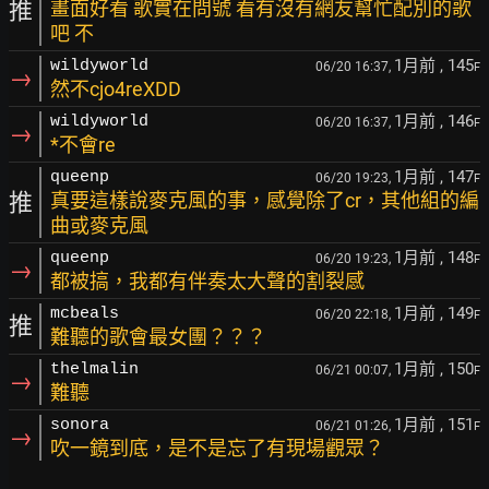
推
畫面好看 歌實在問號 看有沒有網友幫忙配別的歌
吧 不
1月前
, 145
wildyworld
06/20 16:37,
F
→
然不cjo4reXDD
1月前
, 146
wildyworld
06/20 16:37,
F
→
*不會re
1月前
, 147
queenp
06/20 19:23,
F
推
真要這樣說麥克風的事，感覺除了cr，其他組的編
曲或麥克風
1月前
, 148
queenp
06/20 19:23,
F
→
都被搞，我都有伴奏太大聲的割裂感
1月前
, 149
mcbeals
06/20 22:18,
F
推
難聽的歌會最女團？？？
1月前
, 150
thelmalin
06/21 00:07,
F
→
難聽
1月前
, 151
sonora
06/21 01:26,
F
→
吹一鏡到底，是不是忘了有現場觀眾？