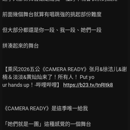
前面幾個舞台就算有唱跳強的挑起部份難度

但大部分都還是你一段、我一段、她們一段

拼湊起來的舞台

【乘风2026五公《CAMERA READY》张月&徐洁儿&谢
楠＆淡淡&黄灿灿来了！所有人！ Put yo

ur hands up！-哔哩哔哩】 
https://b23.tv/tnRItk8
《CAMERA READY》是這季唯一給我

「她們就是一團」這種感覺的一個舞台
