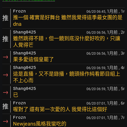
1月前
, 1
Frozn
06/20 06:45,
F
推
推一個 確實是好舞台 雖然我覺得這季最女團的是
dna
1月前
, 2
Shang0425
06/20 06:56,
F
推
雖然跳得不錯，但一鏡到底沒什麼好吹的，只讓
人覺得芒
1月前
, 3
Shang0425
06/20 06:56,
F
→
果多愛這個皇罷了
1月前
, 4
Shang0425
06/20 06:59,
F
→
這是直播，又不是錄播，鏡頭操作純看節目組上
不上心而
1月前
, 5
Shang0425
06/20 06:59,
F
→
已
1月前
, 6
Frozn
06/20 07:01,
F
推
喔對了 還有第一次愛的人 我覺得比這個好
1月前
, 7
Frozn
06/20 07:01,
F
→
Newjeans風格我蠻吃的