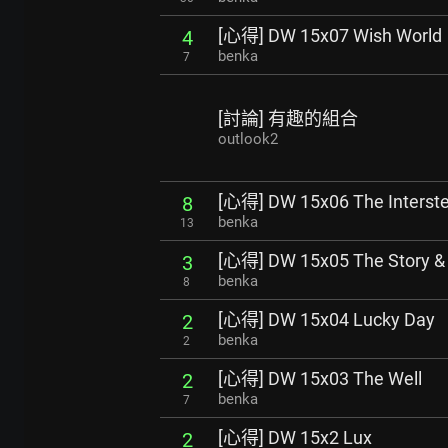
[心得] DW 15x07 Wish World
4
benka
7
[討論] 有趣的組合
outlook2
[心得] DW 15x06 The Interste
8
benka
13
[心得] DW 15x05 The Story & 
3
benka
8
[心得] DW 15x04 Lucky Day
2
benka
2
[心得] DW 15x03 The Well
2
benka
7
[心得] DW 15x2 Lux
2