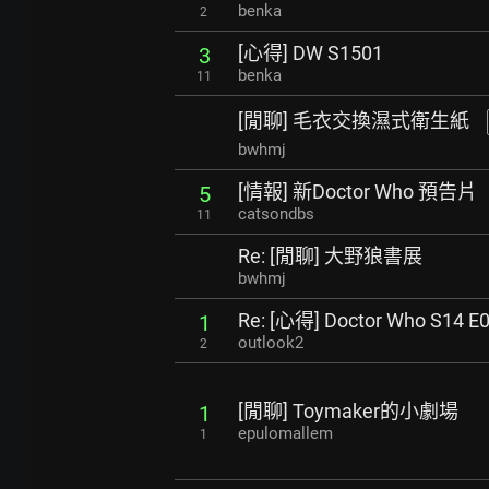
benka
2
[心得] DW S1501
3
benka
11
[閒聊] 毛衣交換濕式衛生紙
bwhmj
[情報] 新Doctor Who 預告片
5
catsondbs
11
Re: [閒聊] 大野狼書展
bwhmj
Re: [心得] Doctor Who S14 E
1
outlook2
2
[閒聊] Toymaker的小劇場
1
epulomallem
1