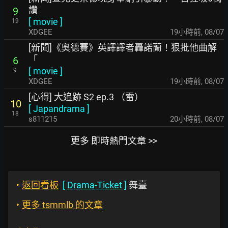
讚
9
[
movie
]
19
XDGEE
19小時前
,
08/07
[新聞]《奧德賽》英譯譯者轟諾蘭！狠批他曲解
「
6
[
movie
]
9
XDGEE
19小時前
,
08/07
[心得] 大追跡 S2 ep.3 （雷）
10
[
Japandrama
]
18
s811215
20小時前
,
08/07
更多 即時熱門文章 >>
‣
返回看板
[
Drama-Ticket
]
舞臺
‣
更多 tsmmlb 的文章