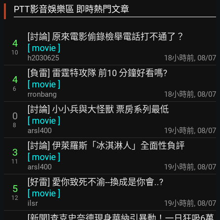
PTT影音娛樂區 即時熱門文章
[討論] 原來電影偷錄檢舉電話打不通了？
4
[
movie
]
10
h2030625
18小時前
,
08/07
[負雷] 雷霆特攻隊 前10 分鐘好看嗎?
4
[
movie
]
6
rronbang
18小時前
,
08/07
[討論] 小小兵與大怪獸 票房系列最低
0
[
movie
]
8
arsl400
19小時前
,
08/07
[討論] 伊萊羅斯「冰淇淋人」全面性負評
3
[
movie
]
11
arsl400
19小時前
,
08/07
[好雷] 愛你致死不渝--換成是你會..?
5
[
movie
]
12
ilsr
19小時前
,
08/07
[新聞]查克史奈德現身華納引暴動！一日狂吸6萬