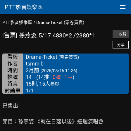
PTT
影音娛樂區
PTT影音娛樂區
/
Drama-Ticket (票卷買賣)
[售票] 孫燕姿 5/17 4880*2 /2380*1
＋收藏
分享
看板
Drama-Ticket
(票卷買賣)
作者
tsmmlb
時間
2月前
(2026/05/16 11:36)
推噓
14
(
14
推
0
噓
1
→
)
留言
15則, 15人
參與
討論串
1/1
已售出

節目：孫燕姿 《就在日落以後》巡迴演唱會
