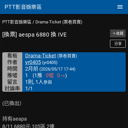
PTT
影音娛樂區
PTT影音娛樂區
/
Drama-Ticket (票卷買賣)
[換票] aespa 6880 換 IVE
＋收藏
分享
看板
Drama-Ticket
(票卷買賣)
作者
yr0405
(yr0405)
時間
2月前
(2026/05/17 17:44)
推噓
1
(
1
推
0
噓
0
→
)
留言
1則, 1人
參與
討論串
1/1
(已換出）

持有aeapa

8/11 6880元 105區 2連
