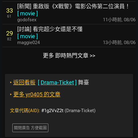
[新聞] 重啟版《X戰警》電影公佈第二位演員！
33
[
movie
]
61
godofsex
11小時前
,
08/06
[討論] 看完超少女還是不懂
29
[
movie
]
82
maggie024
13小時前
,
08/06
更多 即時熱門文章 >>
‣
返回看板
[
Drama-Ticket
]
舞臺
‣
更多 yr0405 的文章
文章代碼(AID):
#1g2VvZ2t
(Drama-Ticket)
關閉廣告 方便截圖