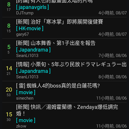
[討論] 有人也討厭畫面太暗的片嗎
8
[
japanavgirls
]
17
DJTrump
4小時前
,
08/07
[新聞] 治好「寒冰掌」即將展開復健賽
8
[
HK-movie
]
15
gary67
4小時前
,
08/07
[新聞] 山本舞香、第1子出産を報告
5
[
Japandrama
]
5
SeanLi1013
7小時前
,
08/06
[情報] 小栗旬、5年ぶり民放ドラマレギュラー出
14
[
Japandrama
]
21
SeanLi1013
8小時前
,
08/06
[ 雷] 蜘蛛人4的boss真的是白蓮花嗎?
20
[
movie
]
53
sinechen
11小時前
,
08/06
[新聞] 快訊／湯姆霍蘭德、Zendaya爆低調完
婚！
15
[
movie
]
30
zkow
11小時前
,
08/06